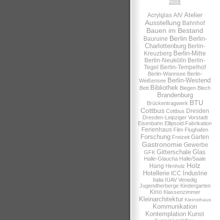
2008
Atelier
Acrylglas
AIV
Ausstellung
Bahnhof
Bauen im Bestand
Berlin
Berlin-
Bauruine
Charlottenburg
Berlin-
Berlin-Mitte
Kreuzberg
Berlin-Neukölln
Berlin-
Tegel
Berlin-Tempelhof
Berlin-Wannsee
Berlin-
Berlin-Westend
Weißensee
Bibliothek
Bett
Biegen
Blech
Brandenburg
BTU
Brückentragwerk
Cottbus
Dresden
Cottbus
Dresden-Leipziger Vorstadt
Eisenbahn
Ellipsoid
Fabrikation
Ferienhaus
Film
Flughafen
Forschung
Garten
Freizeit
Gastronomie
Gewerbe
Gitterschale
Glas
GFK
Halle-Glaucha
Halle/Saale
Holz
Hang
Hirnholz
Hotellerie
Industrie
ICC
Italia
IUAV Venedig
Jugendherberge
Kindergarten
Kino
Klassenzimmer
Kleinarchitektur
Kleinsthaus
Kommunikation
Kontemplation
Kunst