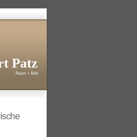
t Patz
Raum + Bild
rische