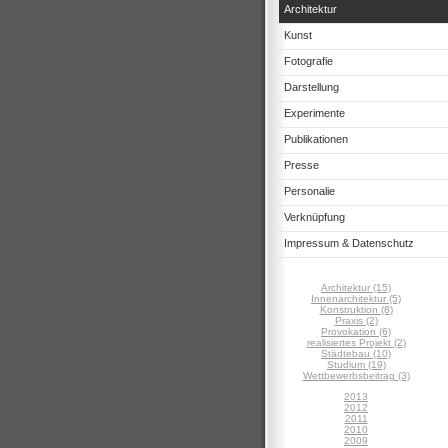
Architektur
Kunst
Fotografie
Darstellung
Experimente
Publikationen
Presse
Personalie
Verknüpfung
Impressum & Datenschutz
Architektur (15)
Innenarchitektur (5)
Konstruktion (8)
Praxis (2)
Provokation (6)
realisiertes Projekt (2)
Städtebau (10)
Studium (19)
Wettbewerbsbeitrag (3)
2013
2012
2011
2010
2009