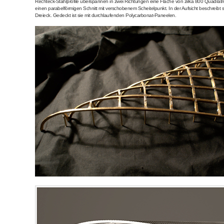
Rechteck-Stahlprofile überspannen in zwei Richtungen eine Fläche von zirka 800 Quadratm
einen parabelförmigen Schnitt mit verschobenem Scheitelpunkt. In der Aufsicht beschreibt si
Dreieck. Gedeckt ist sie mit durchlaufenden Polycarbonat-Paneelen.