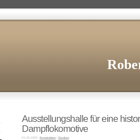
Rober
Ausstellungshalle für eine histo
Dampflokomotive
01.03.2009 -
Konstruktion
|
Studium