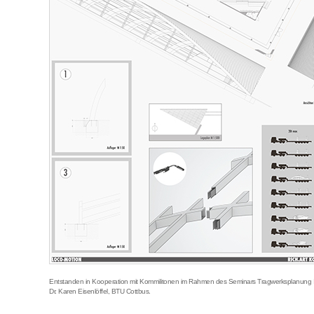
Entstanden in Kooperation mit Kommilitonen im Rahmen des Seminars Tragwerksplanung I, 
Dr. Karen Eisenlöffel, BTU Cottbus.