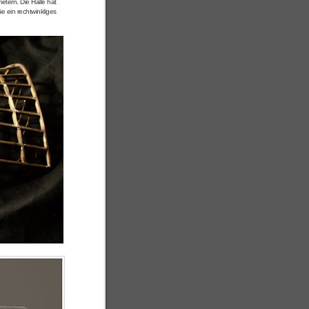
etern. Die Halle hat
e ein rechtwinkliges