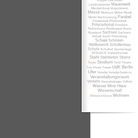
Kuppel
Leichtbau
Mauerwerk
Leimholzbinder
Mecklenburg-Vorpommern
Messe
Minihaus
Möbel
Musik
Parabel
Müritz
Nachnutzung
Paraboloid
Photovoltaik
Polycarbonat
Potsdam
Reihenhaus
Rostkuppel
Ruine
Sachsen
Russland
Sachsen-
Anhalt
Sankt Petersburg
Schale
Schinkel-
Wettbewerb
Schottenbau
Schule
Schulhof
Sportanlage
SPSUACE
Stabwerkschale
Stahl
Stahlbeton
Strand
Studium
Studio
Textil
Theater
UdK Berlin
Tiny House
Treppe
Ufer
Venedig
Venedig-Giudecca
Veranstaltungsraum
Verkehr
Vierendeelträger
Vollholz
Wasser
Winz-Haus
Wissenschaft
Wohnen
Wittstock/Dosse