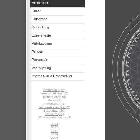
Architektur
Kunst
Fotografie
Darstellung
Experimente
Publikationen
Presse
Personalie
Verknüpfung
Impressum & Datenschutz
Architektur (15)
Innenarchitektur (5)
Konstruktion (8)
Praxis (2)
Provokation (6)
realisiertes Projekt (2)
Städtebau (10)
Studium (19)
Wettbewerbsbeitrag (3)
2013
2012
2011
2010
2009