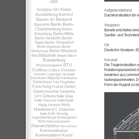
2008
Atelier
Acrylglas
AIV
Aufgabenstellung
Ausstellung
Bahnhof
Dachkonstruktion für e
Bauen im Bestand
Berlin
Berlin-
Bauruine
Vorgaben
Charlottenburg
Berlin-
Bereits errichtetes k
Berlin-Mitte
Kreuzberg
Sanitär- und Technikr
Berlin-Neukölln
Berlin-
Tegel
Berlin-Tempelhof
Ort
Berlin-Wannsee
Berlin-
Deutsche Voralpen, 6
Berlin-Westend
Weißensee
Bibliothek
Bett
Biegen
Blech
Brandenburg
Konzept
BTU
Die Tragkonstruktion 
Brückentragwerk
Cottbus
Rotationsparaboloid 
Dresden
Cottbus
Dresden-Leipziger Vorstadt
bestehen aus Leimholzb
Eisenbahn
Ellipsoid
Fabrikation
Isolierglaseinheiten.
Ferienhaus
Film
Flughafen
Form der Kuppel zu b
Forschung
Garten
Freizeit
Gastronomie
Gewerbe
Gitterschale
Glas
GFK
Halle-Glaucha
Halle/Saale
Holz
Hang
Hirnholz
Hotellerie
Industrie
ICC
Italia
IUAV Venedig
Jugendherberge
Kindergarten
Kino
Klassenzimmer
Kleinarchitektur
Kleinsthaus
Kommunikation
Kontemplation
Kunst