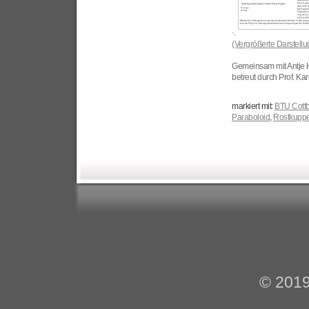
(Vergrößerte Darstellu
Gemeinsam mit Antje 
betreut durch Prof. Kar
markiert mit:
BTU Cott
Paraboloid
,
Rostkuppe
© 201