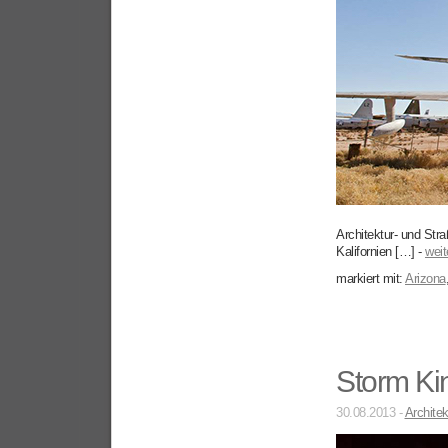
Architektur- und Str
Kalifornien […] -
weit
markiert mit:
Arizona
Storm Ki
30.08.2013 -
Architek