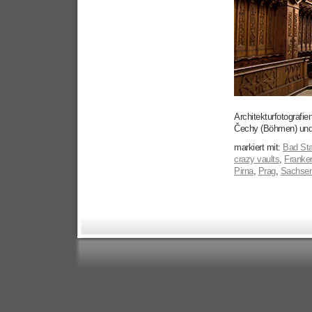
Architekturfotografi
Čechy (Böhmen) und
markiert mit:
Bad Sta
crazy vaults
,
Franke
Pirna
,
Prag
,
Sachse