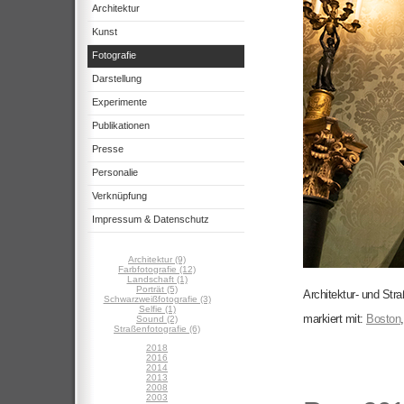
Architektur
Kunst
Fotografie
Darstellung
Experimente
Publikationen
Presse
Personalie
Verknüpfung
Impressum & Datenschutz
Architektur (9)
Farbfotografie (12)
Landschaft (1)
Porträt (5)
Architektur- und Stra
Schwarzweißfotografie (3)
Selfie (1)
markiert mit:
Boston
Sound (2)
Straßenfotografie (6)
2018
2016
2014
2013
2008
2003