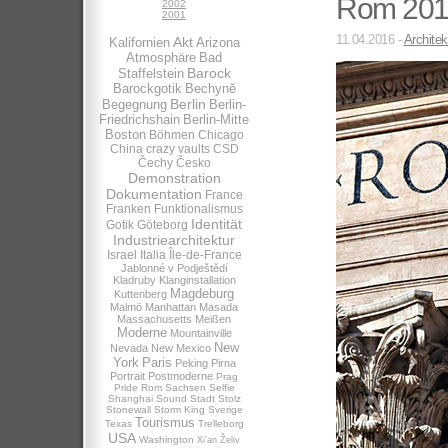
Rom 201
2002
2001
11.04.2016 -
Architek
Akt
Kalifornien
Arizona
Atmosphäre
Bad
Barock
Staffelstein
Barockgotik
Bechynĕ
Berlin
Begegnung
Berlin-
Friedrichshain
Berlin-Mitte
Boston
Böhmen
Chicago
China
crazy vaults
CSD
Čechy
Česko
Demonstration
Dokumentation
France
Franken
Funktionalismus
Identität
Gotik
Göteborg
Industriearchitektur
Israel
Italia
Île-de-France
Jablonné v Podještědí
Kladruby
Klanginstallation
Magdeburg
Kuttenberg
Malmö
Manhattan
Masada
Massachusetts
Meißen
Moderne
Mountainville
New
Nevada
New Mexico
York
Paris
Peking
Pirna
Portrait
Postmoderne
Prag
Pride
Rom
Sachsen
Selfie
Shanghai
Sound
Stadt
Stolz
Stonewall
Storm King
Sverige
Tourismus
Texas
Trelleborg
USA
Washington
Xi’an
Želiv