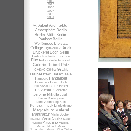
2012
2010
2005
2004
2003
2001
Architektur
Arbeit
Akt
Berlin
Atmosphäre
Berlin-Mitte
Berlin-
Pankow
Berlin-
Weißensee
Bleisatz
Collage
Druck
Digitaldruck
Druckerei
Egon Sellin
Farbholzschnitte
Fälschen
Film
Fotografie
Fotomosaik
Galerie Robert Patz
Grafik
GASAG
Görlitz
Halberstadt
Halle/Saale
Handarbeit
Hamburg
Hannover
Hans-Ulrich
Heinz Israel
Buchwald
Holzschnitte
Identität
Jerome Mikulla
Justin
Bieber
Kartografie
Kohlezeichnung
Köln
Kunstschmuck
Linolschnitte
Magdeburg
Malerei
Manufaktur
Marlu Bucher
Martin Straka
Marmor
Martin
Maschine
Wetzel
Material
Medien
Mosaik
Musik
Nationalsozialismus
Oberfläche