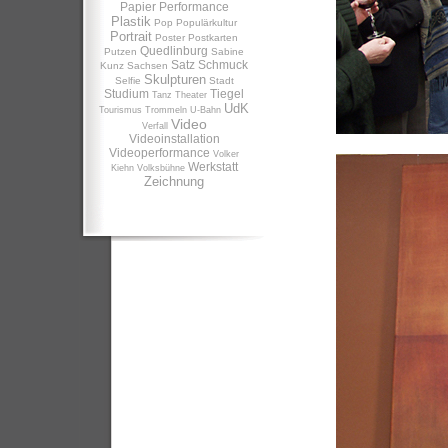
Papier
Performance
Plastik
Pop
Populärkultur
Portrait
Poster
Postkarten
Quedlinburg
Putzen
Sabine
Satz
Schmuck
Kunz
Sachsen
Skulpturen
Selfie
Stadt
Studium
Tiegel
Tanz
Theater
UdK
Tourismus
Trommeln
U-Bahn
Video
Verfall
Videoinstallation
Videoperformance
Volker
Werkstatt
Kiehn
Volksbühne
Zeichnung