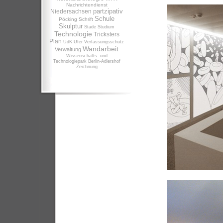
Nachrichtendienst
partzipativ
Niedersachsen
Schule
Pöcking
Schrift
Skulptur
Stade
Studium
Technologie
Tricksters
Plan
UdK
Ufer
Verfassungsschutz
Wandarbeit
Verwaltung
Wissenschafts- und
Technologiepark Berlin-Adlershof
Zeichnung