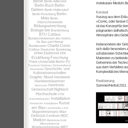
Berlin
Berlin-Adlershof
molekulare Medizin Be
Berlin-Buch
Berlin-
Dahlem
Berlin-Hellersdorf
Konzept
Berlin-
Berlin-Kreuzberg
Auszug aus dem Erläut
Mitte
Berlin-
»Comic, oder besser G
Oberschöneweide
Bildungseinrichtung
ist das Konzept für 
Biologie
BMI
Brandenburg
prägnanten ästhetisch
BTU Cottbus
Atmosphäre des Gebäude
Bundesministerium des Innern,
für Bau und Heimat
Insbesondere der Gebä
Charité
Comic
Bundeswehr
sich dafür besonders
Cottbus
Deutscher Bundestag
Elektronik
DPMA
EPA
schützenden Schichte
Erzählung
Forschung
Malereien zu bekleide
Freie Universität Berlin
FU
Geheimnis der Technolo
Futurium
Garbsen
Geheimdienst
aus dem Verhältnis vo
Geschichts- und
Geometrie
Komplexität des Mens
Kulturwissenschaften
Graphic Novel
Handwerk
Realisierung
Handwerkskammer
Helmholtz-
Sommer/Herbst 2011
Hannover
Hightech
Gemeinschaft
Hochschule
HTW
Installation
Industriebauten
Kunst
kinetische Installation
am Bau
Landmarke
Licht
Magnetresonanz
Max-
Delbrück-Centrum
MDC
Medizin
Medizintechnik
Mikroelektronik
Molekularbiologie
MRT