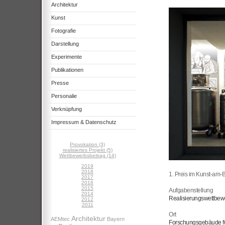
Architektur
Kunst
Fotografie
Darstellung
Experimente
Publikationen
Presse
Personalie
Verknüpfung
Impressum & Datenschutz
Provokation (3)
realisiertes Projekt (5)
Wettbewerbsbeitrag (14)
2019
2018
1. Preis im Kunst-am
2017
2016
2015
Aufgabenstellung
2014
Realisierungswettbew
2012
2011
Ort
Architektur
AEMtec
Bayern
Forschungsgebäude fü