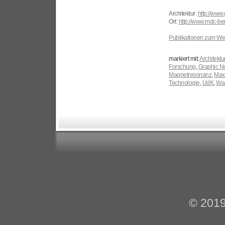
Architektur:
http://www
Ort:
http://www.mdc-ber
Publikationen zum We
markiert mit:
Architektu
Forschung
,
Graphic N
Magnetresonanz
,
Max
Technologie
,
UdK
,
Wan
© 201