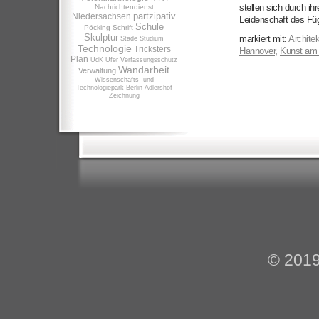
stellen sich durch 
Nachrichtendienst
partzipativ
Niedersachsen
Leidenschaft des Fü
Schule
Pöcking
Schrift
Skulptur
markiert mit:
Architek
Stade
Studium
Technologie
Tricksters
Hannover
,
Kunst am
Plan
UdK
Ufer
Verfassungsschutz
Wandarbeit
Verwaltung
Wissenschafts- und
Technologiepark Berlin-Adlershof
Zeichnung
© 201