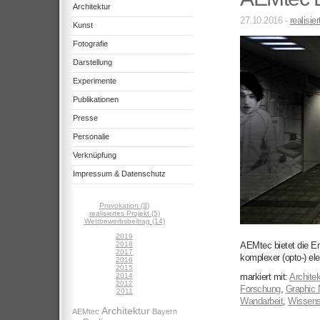
Architektur
27.10.2016 -
realisie
Kunst
Fotografie
Darstellung
Experimente
Publikationen
Presse
Personalie
Verknüpfung
Impressum & Datenschutz
Provokation (3)
realisiertes Projekt (5)
Wettbewerbsbeitrag (14)
2019
2018
AEMtec bietet die Ent
2017
komplexer (opto-) el
2016
2015
2014
markiert mit:
Architek
2012
Forschung
,
Graphic 
2011
Wandarbeit
,
Wissensc
Architektur
AEMtec
Bayern