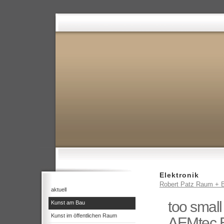
Elektronik
Robert Patz Raum + B
aktuell
too small
Kunst am Bau
Kunst im öffentlichen Raum
AEMtec B