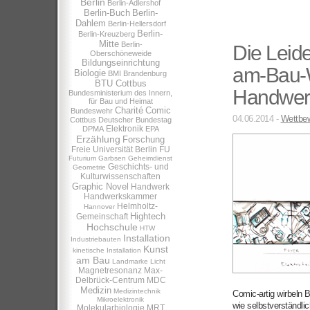
Berlin
Berlin-Adlershof
Berlin-Buch
Berlin-
Dahlem
Berlin-Hellersdorf
Berlin-
Berlin-Kreuzberg
Mitte
Berlin-
Die Leid
Oberschöneweide
Bildungseinrichtung
am-Bau-
Biologie
BMI
Brandenburg
BTU Cottbus
Handwer
Bundesministerium des Innern,
für Bau und Heimat
Charité
Comic
Bundeswehr
04.06.2014 -
Wettbew
Cottbus
Deutscher Bundestag
Elektronik
DPMA
EPA
Erzählung
Forschung
Freie Universität Berlin
FU
Futurium
Garbsen
Geheimdienst
Geschichts- und
Geometrie
Kulturwissenschaften
Graphic Novel
Handwerk
Handwerkskammer
Helmholtz-
Hannover
Hightech
Gemeinschaft
Hochschule
HTW
Installation
Industriebauten
Kunst
kinetische Installation
am Bau
Landmarke
Licht
Magnetresonanz
Max-
Delbrück-Centrum
MDC
Medizin
Medizintechnik
Comic-artig wirbeln B
Mikroelektronik
wie selbstverständlic
Molekularbiologie
MRT