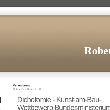
Rober
Verwaltung
Robert Patz Raum + Bild
Dichotomie - Kunst-am-Bau-
Wettbewerb Bundesministeriu