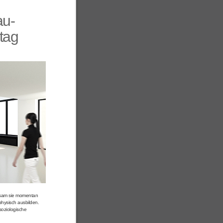
au-
tag
utsam sie momentan
physisch ausbilden.
soziologische