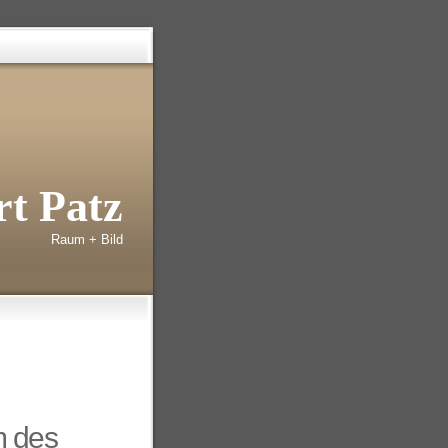
t Patz
Raum + Bild
m des