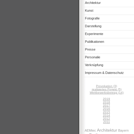
Architektur
Kunst
Fotografie
Darstellung
Experimente
Publikationen
Presse
Personalie
Verknüpfung
Impressum & Datenschutz
Provokation (3)
realisiertes Projekt (5)
Wettbewerbsbeitrag (14)
2019
2018
2017
2016
2015
2014
2012
2011
Architektur
AEMtec
Bayern