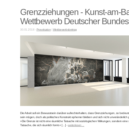
Grenzziehungen - Kunst-am-B
Wettbewerb Deutscher Bundes
30.01.2018 -
Provokation
|
Wettbewerbsbeitrag
Die Arbeit soll ein Bewusstsein darüber aufrechterhalten, dass Grenzziehungen, so bede
sein mögen, doch als politisches Konstrukt ephemer bleiben und sich nicht unveränderlich 
»Die Grenze ist nicht eine räumliche Tatsache mit soziologischen Wirkungen, sondern eine 
Tatsache, die sich räumlich formt.« […] -
weiterlesen ...