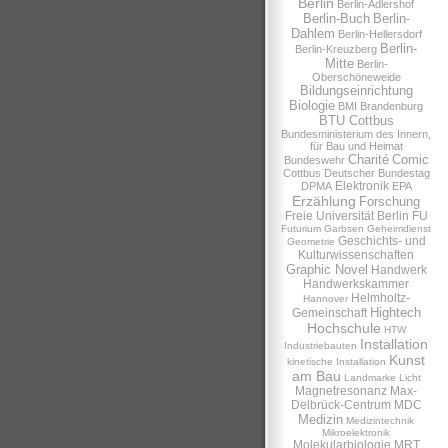
Berlin
Berlin-Adlershof
Berlin-Buch
Berlin-
Dahlem
Berlin-Hellersdorf
Berlin-
Berlin-Kreuzberg
Mitte
Berlin-
Oberschöneweide
Bildungseinrichtung
Biologie
BMI
Brandenburg
BTU Cottbus
Bundesministerium des Innern,
für Bau und Heimat
Charité
Comic
Bundeswehr
Cottbus
Deutscher Bundestag
Elektronik
DPMA
EPA
Erzählung
Forschung
Freie Universität Berlin
FU
Futurium
Garbsen
Geheimdienst
Geschichts- und
Geometrie
Kulturwissenschaften
Graphic Novel
Handwerk
Handwerkskammer
Helmholtz-
Hannover
Hightech
Gemeinschaft
Hochschule
HTW
Installation
Industriebauten
Kunst
kinetische Installation
am Bau
Landmarke
Licht
Magnetresonanz
Max-
Delbrück-Centrum
MDC
Medizin
Medizintechnik
Mikroelektronik
Molekularbiologie
MRT