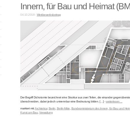
Innern, für Bau und Heimat (BM
04.10.2018 -
Wettbewerbsbeitrag
Der Begriff Dichotomie bezeichnet eine Struktur aus zwei Teilen, die einander gegenübers
überschneiden, dabei jedoch untrennbar eine Bedeutung bilden. […] -
weiterlesen ...
markiert mit:
Architektur
,
Berlin
,
Berlin-Mitte
,
Bundesministerium des Innern, für Bau und Hei
Kunst am Bau
,
Verwaltung