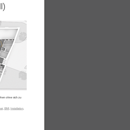
I)
tehen ohne sich zu
mat
,
BMI
,
Installation
,