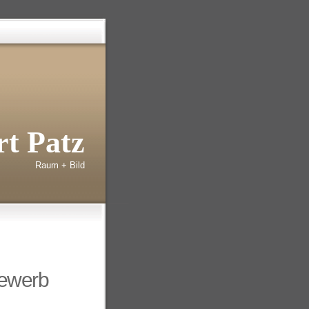
t Patz
Raum + Bild
bewerb