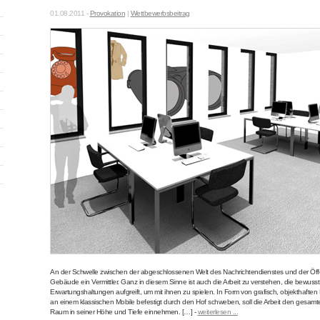
01.08.2011 -
Provokation
|
Wettbewerbsbeitrag
An der Schwelle zwischen der abgeschlossenen Welt des Nachrichtendienstes und der Öffent
Gebäude ein Vermittler. Ganz in diesem Sinne ist auch die Arbeit zu verstehen, die bewuss
Erwartungshaltungen aufgreift, um mit ihnen zu spielen. In Form von grafisch, objekthaften
an einem klassischen Mobile befestigt durch den Hof schweben, soll die Arbeit den gesam
Raum in seiner Höhe und Tiefe einnehmen. […] -
weiterlesen ...