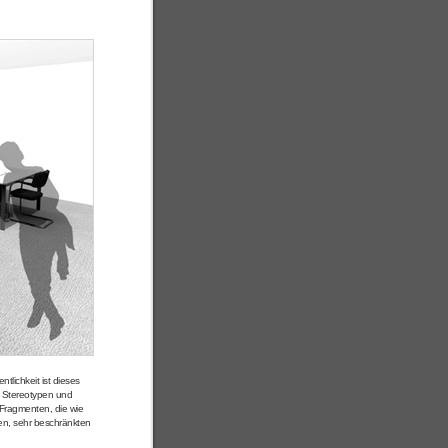
lichkeit ist dieses
t Stereotypen und
 Fragmenten, die wie
ten, sehr beschränkten