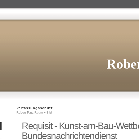
Rober
Verfassungsschutz
Robert Patz Raum + Bild
Requisit - Kunst-am-Bau-Wett
Bundesnachrichtendienst