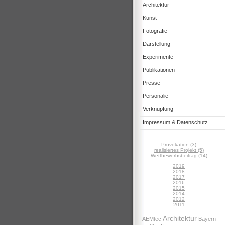
Architektur
Kunst
Fotografie
Darstellung
Experimente
Publikationen
Presse
Personalie
Verknüpfung
Impressum & Datenschutz
Provokation (3)
realisiertes Projekt (5)
Wettbewerbsbeitrag (14)
2019
2018
2017
2016
2015
2014
2012
2011
Architektur
AEMtec
Bayern