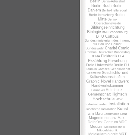
Berlin
Berlin-Adlershof
Berlin-Buch
Berlin-
Dahlem
Berlin-Hellersdorf
Berlin-
Berlin-Kreuzberg
Mitte
Berlin-
Oberschöneweide
Bildungseinrichtung
Biologie
BMI
Brandenburg
BTU Cottbus
Bundesministerium des Innern,
für Bau und Heimat
Charité
Comic
Bundeswehr
Cottbus
Deutscher Bundestag
Elektronik
DPMA
EPA
Erzählung
Forschung
Freie Universität Berlin
FU
Futurium
Garbsen
Geheimdienst
Geschichts- und
Geometrie
Kulturwissenschaften
Graphic Novel
Handwerk
Handwerkskammer
Helmholtz-
Hannover
Hightech
Gemeinschaft
Hochschule
HTW
Installation
Industriebauten
Kunst
kinetische Installation
am Bau
Landmarke
Licht
Magnetresonanz
Max-
Delbrück-Centrum
MDC
Medizin
Medizintechnik
Mikroelektronik
Molekularbiologie
MRT