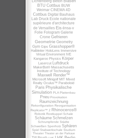
Blasen
Lichtenberg
Beton
BTU Cottbus
BUW
Weimar
CINEMA 4D
Cottbus
Digital Bauhaus
Lab
Druck
Ecole nationale
supérieure d'architecture
Eis
de Versailles
énsa-v
Folie
Fologram
Galerie
Gefrieren
Crone
Geometrie
Geometry
Grasshopper®
Gym
Gips
Halbleiter
HoloLens
Immersive
Virtual Environment
IVE
Körper
Kangaroo Physics
Luftdruck
Lasercut
MakerBot®
Massachusetts
Institute of Technology
Maxwell Render™
Microsoft
Minigolf
MIT
Mixed
Realty
Oculus™
Paraboloid
Physikalische
Paris
Simulation
PLA
Plattenbau
Pneu
Provokation
Raumzeichnung
Rekonfiguration
Reorganisation
Rhinoceros®
Replicator™ 2
Robotik
Rostkuppel
Schale
Schäume
Schmelzen
Schrumpfende Städte
Sphären
Schweißen
Sperrholz
Spiel
Stabwerkschale
Studium
Theater
Theater an der Parkaue
UdK Berlin
Tilt Brush