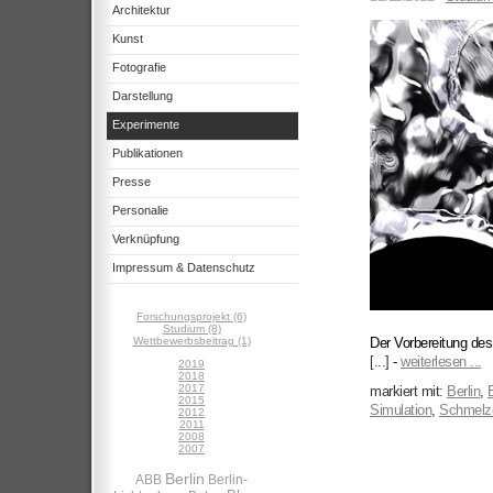
Architektur
Kunst
Fotografie
Darstellung
Experimente
Publikationen
Presse
Personalie
Verknüpfung
Impressum & Datenschutz
Forschungsprojekt (6)
Studium (8)
Wettbewerbsbeitrag (1)
Der Vorbereitung de
[...]
-
weiterlesen ...
2019
2018
2017
markiert mit:
Berlin
,
2015
Simulation
,
Schmelz
2012
2011
2008
2007
Berlin
ABB
Berlin-