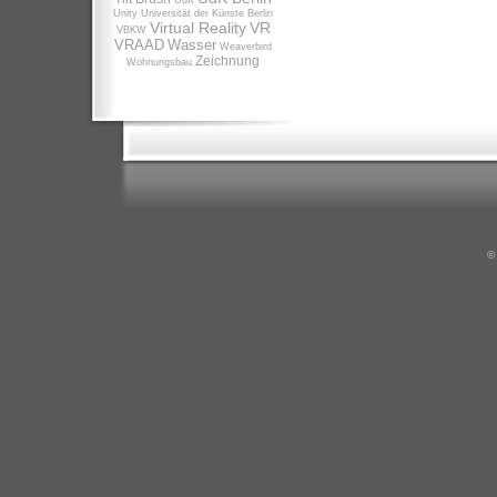
UdK
Unity
Universität der Künste Berlin
Virtual Reality
VR
VBKW
VRAAD
Wasser
Weaverbird
Zeichnung
Wohnungsbau
©