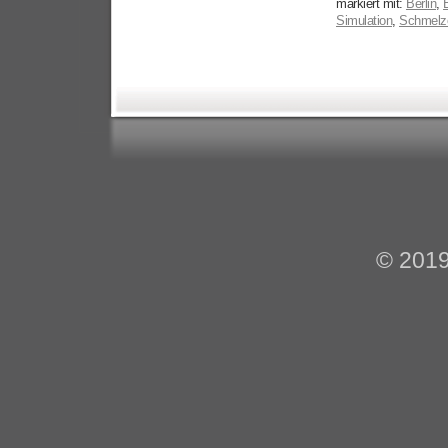
markiert mit:
Berlin
,
Simulation
,
Schmelz
© 201