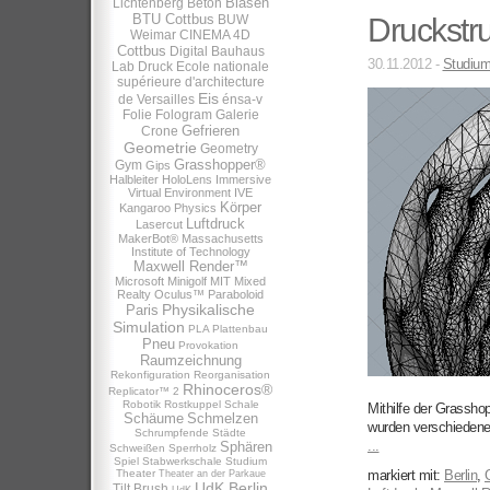
Blasen
Lichtenberg
Beton
BTU Cottbus
BUW
Druckstr
Weimar
CINEMA 4D
Cottbus
Digital Bauhaus
30.11.2012 -
Studiu
Lab
Druck
Ecole nationale
supérieure d'architecture
Eis
de Versailles
énsa-v
Folie
Fologram
Galerie
Gefrieren
Crone
Geometrie
Geometry
Grasshopper®
Gym
Gips
Halbleiter
HoloLens
Immersive
Virtual Environment
IVE
Körper
Kangaroo Physics
Luftdruck
Lasercut
MakerBot®
Massachusetts
Institute of Technology
Maxwell Render™
Microsoft
Minigolf
MIT
Mixed
Realty
Oculus™
Paraboloid
Physikalische
Paris
Simulation
PLA
Plattenbau
Pneu
Provokation
Raumzeichnung
Rekonfiguration
Reorganisation
Rhinoceros®
Replicator™ 2
Robotik
Rostkuppel
Schale
Mithilfe der Grassh
Schäume
Schmelzen
wurden verschiedene 
Schrumpfende Städte
...
Sphären
Schweißen
Sperrholz
Spiel
Stabwerkschale
Studium
Theater
markiert mit:
Berlin
,
Theater an der Parkaue
UdK Berlin
Tilt Brush