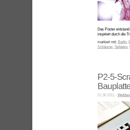
Das Poster entstand
inspiriert durch die T
markiert mit:
Berlin
,
Schäume
,
Sphären
,
P2-5-Scr
Bauplatte
01.06.2011 -
Wettbew