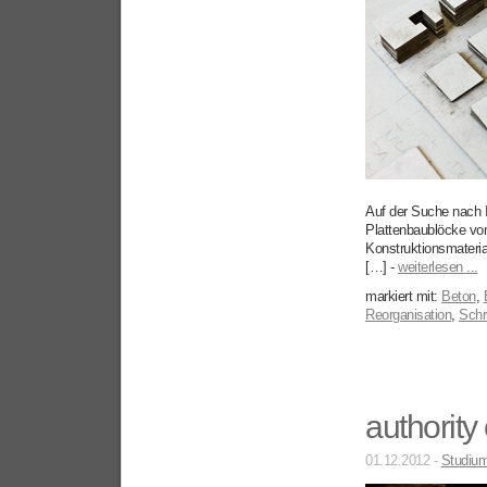
Auf der Suche nach 
Plattenbaublöcke vom
Konstruktionsmateria
[…] -
weiterlesen ...
markiert mit:
Beton
,
Reorganisation
,
Schr
authority 
01.12.2012 -
Studiu