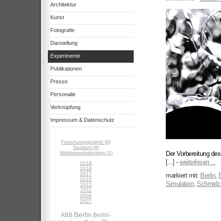
Architektur
Kunst
Fotografie
Darstellung
Experimente
Publikationen
Presse
Personalie
Verknüpfung
Impressum & Datenschutz
Forschungsprojekt (6)
Studium (8)
Wettbewerbsbeitrag (1)
Der Vorbereitung de
[...]
-
weiterlesen ...
2019
2018
2017
markiert mit:
Berlin
,
2015
Simulation
,
Schmelz
2012
2011
2008
2007
Berlin
ABB
Berlin-