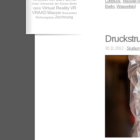
UdK
Luftdruck
,
Maxwell 
Unity
Universität der Künste Berlin
Berlin
,
Weaverbird
Virtual Reality
VR
VBKW
VRAAD
Wasser
Weaverbird
Zeichnung
Wohnungsbau
Druckstr
30.11.2012 -
Studiu