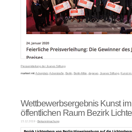
Pressemitteilung der Joanes Stiftung
markiert mit:
Ackerplatz
,
Ackerstraße
,
Berlin
,
Berlin-Mitte
,
degewo
,
Joanes Stiftung
,
Kunst im
Wettbewerbsergebnis Kunst im
öffentlichen Raum Bezirk Licht
15.12.2019 -
Bekanntmachung