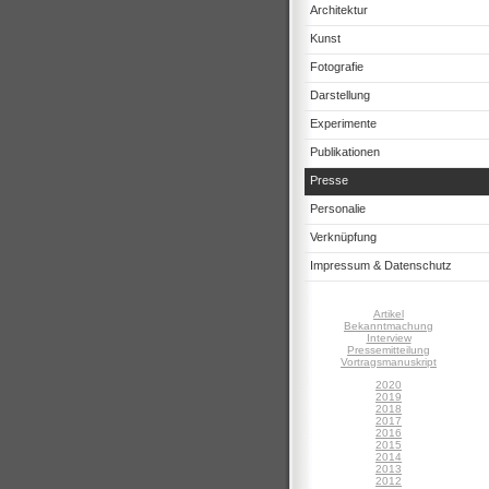
Architektur
Kunst
Fotografie
Darstellung
Experimente
Publikationen
Presse
Personalie
Verknüpfung
Impressum & Datenschutz
Artikel
Bekanntmachung
Interview
Pressemitteilung
Vortragsmanuskript
2020
2019
2018
2017
2016
2015
2014
2013
2012