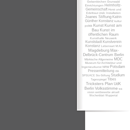
Gelsenkirchen
Grunwald
Helmholtz-
Einrichtungen
Gemeinschaft
Horst und
Edeltraut
imdc
Installation
Joanes Stiftung
Katrin
Günther
Konstanz
kultur
Kunst
Kunst am
politik
Bau
Kunst im
öffentlichen Raum
Kunsthalle Neuwerk
Kunststadt
Kunstverein
Konstanz
Lebensart
M:AI
Magdeburg
Max-
Delbrück-Centrum Berlin
MDC
Märkische Allgemeine
Museum für Architektur und
Potsdam
Ingenieurkunst NRW
Pressemitteilung
rbb
Studium
SPSUACE
Sto-Stiftung
Tibes
Tagesspiegel
Tricksters Plan
UdK
Volksstimme
Berlin
wa
vision
wettbewerbe aktuell
Wochenblatt
Wuppertal