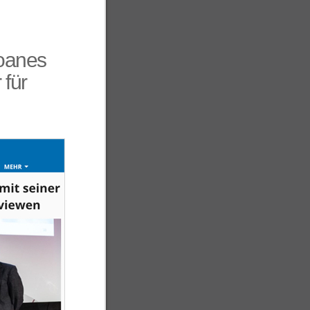
Joanes
 für