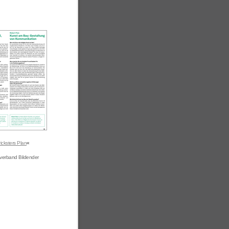
ricksters Plan
«
esverband Bildender