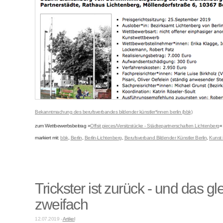
Bekanntmachung des berufsverbandes bildender künstler*innen berlin (bbk)
zum Wettbewerbsbeitrag »
Offsit pieces/Versitzstücke - Städtepartnerschaften Lichtenberg
«
markiert mit:
bbk
,
Berlin
,
Berlin-Lichtenberg
,
Berufsverband Bildender Künstler Berlin
,
Kunst 
Trickster ist zurück - und das gl
zweifach
12.07.2019 -
Artikel