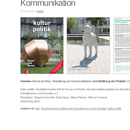
Kommunikation
31.03.2020 -
Artikel
Interview »
Kunst am Bau: Gestaltung von Kommunikation
« und Abbildung des Projekts
»
T
kultur politik, Vierteljahreszeitschrift für Kunst und Kultur, Bundesmitteilungsblatt des Bund
Künstlerinnen und Künstler e.V.
Redaktion: Dagmar Schmidt, Doris Ganz, Marcel Noack, Werner Schaub
ISSN 09414657
markiert mit:
bbk
,
Bundesverband Bildender Künstlerinnen und Künstler
,
kultur politik