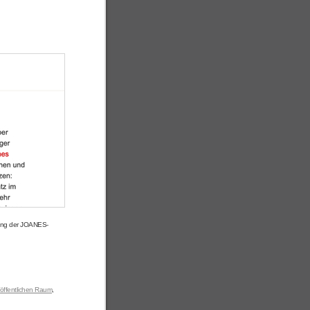
tung der JOANES-
 öffentlichen Raum
,