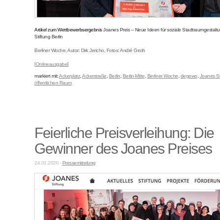
Artikel zum Wettbewerbsergebnis
Joanes Preis – Neue Ideen für soziale Stadtraumgestal
Stiftung Berlin
Berliner Woche, Autor: Dirk Jericho, Fotos: André Groth
[
Onlineausgabe
]
markiert mit:
Ackerplatz
,
Ackerstraße
,
Berlin
,
Berlin-Mitte
,
Berliner Woche
,
degewo
,
Joanes St
öffentlichen Raum
Feierliche Preisverleihung: Die
Gewinner des Joanes Preises
24.01.2020 -
Pressemitteilung