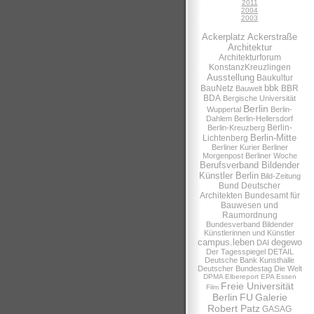
2011
2004
2003
Ackerplatz
Ackerstraße
Architektur
Architekturforum
KonstanzKreuzlingen
Ausstellung
Baukultur
bbk
BauNetz
BBR
Bauwelt
BDA
Bergische Universität
Berlin
Wuppertal
Berlin-
Dahlem
Berlin-Hellersdorf
Berlin-
Berlin-Kreuzberg
Berlin-Mitte
Lichtenberg
Berliner Kurier
Berliner
Morgenpost
Berliner Woche
Berufsverband Bildender
Künstler Berlin
Bild-Zeitung
Bund Deutscher
Architekten
Bundesamt für
Bauwesen und
Raumordnung
Bundesverband Bildender
Künstlerinnen und Künstler
campus.leben
degewo
DAI
Der Tagesspiegel
DETAIL
Deutsche Bank Kunsthalle
Deutscher Bundestag
Die Welt
DPMA
Elbereport
EPA
Essen
Freie Universität
Film
Berlin
FU
Galerie
Robert Patz
GASAG