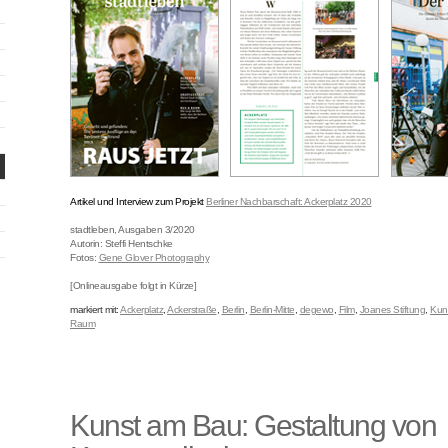
Artikel und Interview zum Projekt
Berliner Nachbarschaft: Ackerplatz 2020
stadtleben, Ausgaben 3/2020
Autorin: Steffi Hentschke
Fotos:
Gene Glover Photography
[Onlineausgabe folgt in Kürze]
markiert mit:
Ackerplatz
,
Ackerstraße
,
Berlin
,
Berlin-Mitte
,
degewo
,
Film
,
Joanes Stiftung
,
Kuns
Raum
Kunst am Bau: Gestaltung von