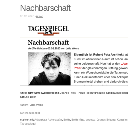
Nachbarschaft
05.02.2020 -
Artikel
Artikel zum Wettbewerbsergebnis
Joanes Preis – Neue Ideen für soziale Stadtraumgestal
Stiftung Berlin
Autorin: Julia Weiss
[
Onlineausgabe
]
markiert mit:
Ackerplatz
,
Ackerstraße
,
Berlin
,
Berlin-Mitte
,
degewo
,
Joanes Stiftung
,
Kunst im
Tagesspiegel