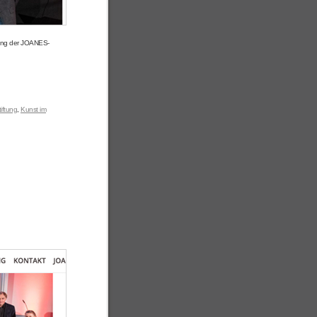
tung der JOANES-
iftung
,
Kunst im