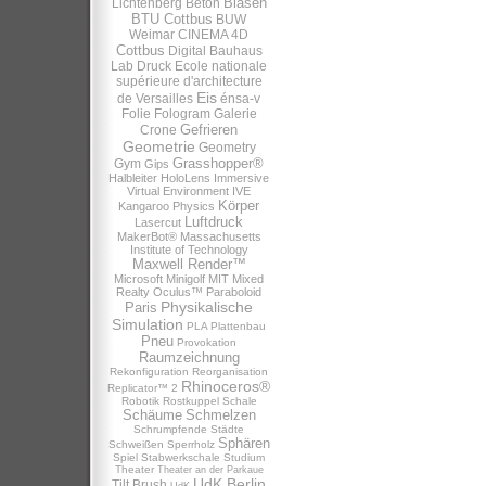
Blasen
Lichtenberg
Beton
BTU Cottbus
BUW
Weimar
CINEMA 4D
Cottbus
Digital Bauhaus
Lab
Druck
Ecole nationale
supérieure d'architecture
Eis
de Versailles
énsa-v
Folie
Fologram
Galerie
Gefrieren
Crone
Geometrie
Geometry
Grasshopper®
Gym
Gips
Halbleiter
HoloLens
Immersive
Virtual Environment
IVE
Körper
Kangaroo Physics
Luftdruck
Lasercut
MakerBot®
Massachusetts
Institute of Technology
Maxwell Render™
Microsoft
Minigolf
MIT
Mixed
Realty
Oculus™
Paraboloid
Physikalische
Paris
Simulation
PLA
Plattenbau
Pneu
Provokation
Raumzeichnung
Rekonfiguration
Reorganisation
Rhinoceros®
Replicator™ 2
Robotik
Rostkuppel
Schale
Schäume
Schmelzen
Schrumpfende Städte
Sphären
Schweißen
Sperrholz
Spiel
Stabwerkschale
Studium
Theater
Theater an der Parkaue
UdK Berlin
Tilt Brush