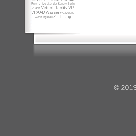
UdK
Unity
Universität der Künste Berlin
Virtual Reality
VR
VBKW
VRAAD
Wasser
Weaverbird
Zeichnung
Wohnungsbau
© 201