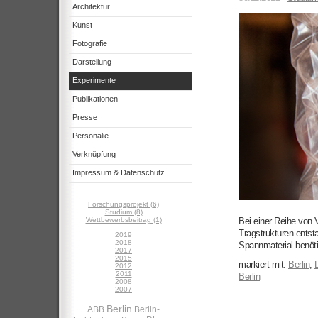
Architektur
Kunst
Fotografie
Darstellung
Experimente
Publikationen
Presse
Personalie
Verknüpfung
Impressum & Datenschutz
Forschungsprojekt (6)
Studium (8)
Wettbewerbsbeitrag (1)
Bei einer Reihe von 
Tragstrukturen entst
2019
2018
Spannmaterial benötig
2017
2015
markiert mit:
Berlin
,
2012
2011
Berlin
2008
2007
Berlin
ABB
Berlin-