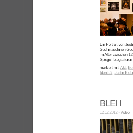
Ein Portrait von Jus
Suchmaschinen Goog
im Alter zwischen 12
Spiegel fotografieren [
markiert mit:
Akt
,
Ber
Identität
,
Justin Bieb
BLEI I
12.12.2012 -
Video