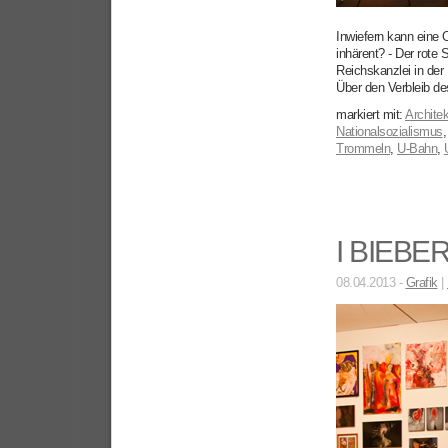
Inwiefern kann eine 
inhärent? - Der rote
Reichskanzlei in der
Über den Verbleib des
markiert mit:
Architek
Nationalsozialismus
Trommeln
,
U-Bahn
,
I BIEBE
08.04.2013 -
Grafik
|