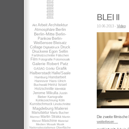
2012
2010
2005
2004
2003
BLEI II
2001
Architektur
Arbeit
Akt
10.06.2013 -
Video
Berlin
Atmosphäre
Berlin-Mitte
Berlin-
Pankow
Berlin-
Weißensee
Bleisatz
Collage
Druck
Digitaldruck
Druckerei
Egon Sellin
Farbholzschnitte
Fälschen
Film
Fotografie
Fotomosaik
Galerie Robert Patz
Grafik
GASAG
Görlitz
Halberstadt
Halle/Saale
Handarbeit
Hamburg
Hannover
Hans-Ulrich
Heinz Israel
Buchwald
Holzschnitte
Identität
Jerome Mikulla
Justin
Bieber
Kartografie
Kohlezeichnung
Köln
Kunstschmuck
Linolschnitte
Magdeburg
Malerei
Manufaktur
Marlu Bucher
Martin Straka
Die zweite filmische 
Marmor
Martin
Maschine
Wetzel
Material
weiterlesen ...
Medien
Mosaik
Musik
Nationalsozialismus
Oberfläche