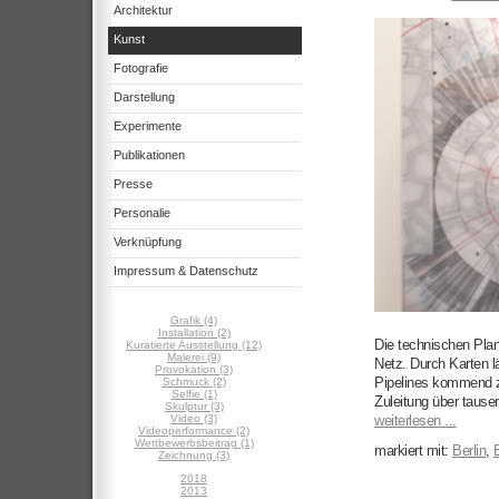
Architektur
Kunst
Fotografie
Darstellung
Experimente
Publikationen
Presse
Personalie
Verknüpfung
Impressum & Datenschutz
Grafik (4)
Installation (2)
Die technischen Pla
Kuratierte Ausstellung (12)
Malerei (9)
Netz. Durch Karten l
Provokation (3)
Pipelines kommend zu
Schmuck (2)
Selfie (1)
Zuleitung über tausen
Skulptur (3)
Video (3)
weiterlesen ...
Videoperformance (2)
Wettbewerbsbeitrag (1)
markiert mit:
Berlin
,
B
Zeichnung (3)
2018
2013