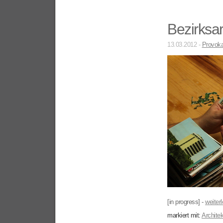
Bezirksa
13.03.2012 -
Provoka
[in progress] -
weiterl
markiert mit:
Architek