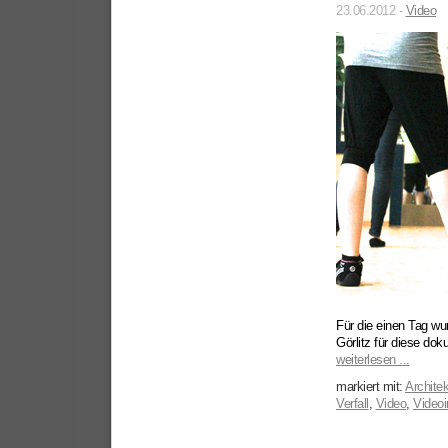
23.06.2012 -
Video
Für die einen Tag wu
Görlitz für diese dok
weiterlesen ...
markiert mit:
Architek
Verfall
,
Video
,
Videoi