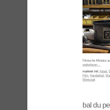
Filmische Miniatur au
weiterlesen ...
markiert mit:
Arbeit
,
B
Film
,
Handarbeit
,
Man
Werkstatt
bal du p