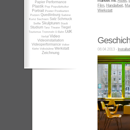
markiert mit:
Arbeit
,
B
Papier
Performance
Film
,
Handarbeit
,
Man
Plastik
Pop
Populärkultur
Werkstatt
Portrait
Poster
Postkarten
Quedlinburg
Putzen
Sabine
Satz
Schmuck
Kunz
Sachsen
Skulpturen
Selfie
Stadt
Studium
Tiegel
Tanz
Theater
UdK
Tourismus
Trommeln
U-Bahn
Video
Verfall
Geschicht
Videoinstallation
Videoperformance
Volker
Werkstatt
08.04.2013 -
Installa
Kiehn
Volksbühne
Zeichnung