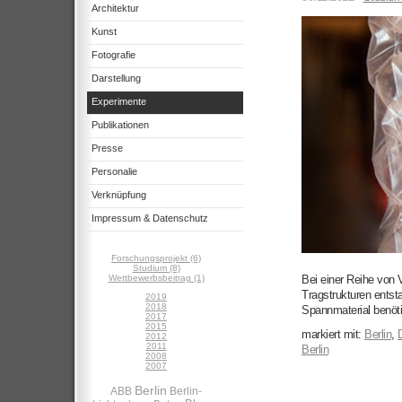
Architektur
Kunst
Fotografie
Darstellung
Experimente
Publikationen
Presse
Personalie
Verknüpfung
Impressum & Datenschutz
Forschungsprojekt (6)
Studium (8)
Wettbewerbsbeitrag (1)
Bei einer Reihe von 
Tragstrukturen entst
2019
2018
Spannmaterial benötig
2017
2015
markiert mit:
Berlin
,
2012
2011
Berlin
2008
2007
Berlin
ABB
Berlin-