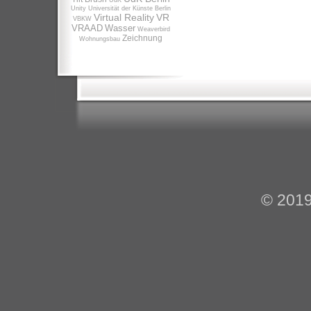
UdK
Unity
Universität der Künste Berlin
Virtual Reality
VR
VBKW
VRAAD
Wasser
Weaverbird
Zeichnung
Wohnungsbau
© 201