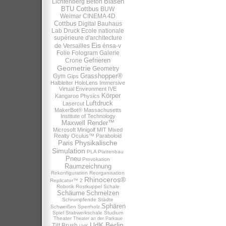
Blasen
Lichtenberg
Beton
BTU Cottbus
BUW
Weimar
CINEMA 4D
Cottbus
Digital Bauhaus
Lab
Druck
Ecole nationale
supérieure d'architecture
Eis
de Versailles
énsa-v
Folie
Fologram
Galerie
Gefrieren
Crone
Geometrie
Geometry
Grasshopper®
Gym
Gips
Halbleiter
HoloLens
Immersive
Virtual Environment
IVE
Körper
Kangaroo Physics
Luftdruck
Lasercut
MakerBot®
Massachusetts
Institute of Technology
Maxwell Render™
Microsoft
Minigolf
MIT
Mixed
Realty
Oculus™
Paraboloid
Physikalische
Paris
Simulation
PLA
Plattenbau
Pneu
Provokation
Raumzeichnung
Rekonfiguration
Reorganisation
Rhinoceros®
Replicator™ 2
Robotik
Rostkuppel
Schale
Schäume
Schmelzen
Schrumpfende Städte
Sphären
Schweißen
Sperrholz
Spiel
Stabwerkschale
Studium
Theater
Theater an der Parkaue
UdK Berlin
Tilt Brush