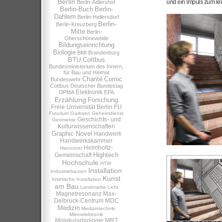
Berlin
und ein Impuls zum kr
Berlin-Adlershof
Berlin-Buch
Berlin-
Dahlem
Berlin-Hellersdorf
Berlin-
Berlin-Kreuzberg
Mitte
Berlin-
Oberschöneweide
Bildungseinrichtung
Biologie
BMI
Brandenburg
BTU Cottbus
Bundesministerium des Innern,
für Bau und Heimat
Charité
Comic
Bundeswehr
Cottbus
Deutscher Bundestag
Elektronik
DPMA
EPA
Erzählung
Forschung
Freie Universität Berlin
FU
Futurium
Garbsen
Geheimdienst
Geschichts- und
Geometrie
Kulturwissenschaften
Graphic Novel
Handwerk
Handwerkskammer
Helmholtz-
Hannover
Hightech
Gemeinschaft
Hochschule
HTW
Installation
Industriebauten
Kunst
kinetische Installation
am Bau
Landmarke
Licht
Magnetresonanz
Max-
Delbrück-Centrum
MDC
Medizin
Medizintechnik
Mikroelektronik
Molekularbiologie
MRT