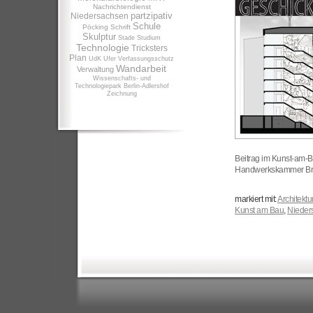
Nachrichtendienst
partzipativ
Niedersachsen
Schule
Pöcking
Schrift
Skulptur
Stade
Studium
Technologie
Tricksters
Plan
UdK
Ufer
Verfassungsschutz
Wandarbeit
Verwaltung
Wissenschafts- und
Technologiepark Berlin-Adlershof
Zeichnung
Beitrag im Kunst-am-
Handwerkskammer Bra
markiert mit:
Architektu
Kunst am Bau
,
Nieder