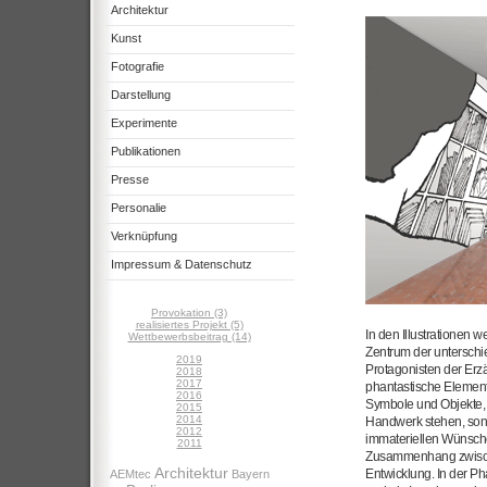
Architektur
Kunst
Fotografie
Darstellung
Experimente
Publikationen
Presse
Personalie
Verknüpfung
Impressum & Datenschutz
Provokation (3)
realisiertes Projekt (5)
In den Illustrationen
Wettbewerbsbeitrag (14)
Zentrum der unterschi
2019
Protagonisten der Erz
2018
2017
phantastische Elemente
2016
Symbole und Objekte, 
2015
2014
Handwerk stehen, son
2012
immateriellen Wünsche
2011
Zusammenhang zwischen
Architektur
Entwicklung. In der P
AEMtec
Bayern