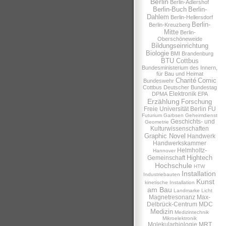
Berlin
Berlin-Adlershof
Berlin-Buch
Berlin-
Dahlem
Berlin-Hellersdorf
Berlin-
Berlin-Kreuzberg
Mitte
Berlin-
Oberschöneweide
Bildungseinrichtung
Biologie
BMI
Brandenburg
BTU Cottbus
Bundesministerium des Innern,
für Bau und Heimat
Charité
Comic
Bundeswehr
Cottbus
Deutscher Bundestag
Elektronik
DPMA
EPA
Erzählung
Forschung
Freie Universität Berlin
FU
Futurium
Garbsen
Geheimdienst
Geschichts- und
Geometrie
Kulturwissenschaften
Graphic Novel
Handwerk
Handwerkskammer
Helmholtz-
Hannover
Hightech
Gemeinschaft
Hochschule
HTW
Installation
Industriebauten
Kunst
kinetische Installation
am Bau
Landmarke
Licht
Magnetresonanz
Max-
Delbrück-Centrum
MDC
Medizin
Medizintechnik
Mikroelektronik
Molekularbiologie
MRT