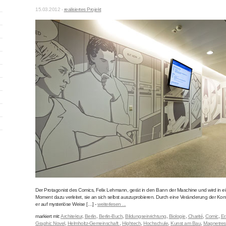
15.03.2012 -
realisiertes Projekt
Der Protagonist des Comics, Felix Lehmann, gerät in den Bann der Maschine und wird in
Moment dazu verleitet, sie an sich selbst auszuprobieren. Durch eine Veränderung der Kon
er auf mysteriöse Weise […] -
weiterlesen ...
markiert mit:
Architektur
,
Berlin
,
Berlin-Buch
,
Bildungseinrichtung
,
Biologie
,
Charité
,
Comic
,
Er
Graphic Novel
,
Helmholtz-Gemeinschaft
,
Hightech
,
Hochschule
,
Kunst am Bau
,
Magnetre