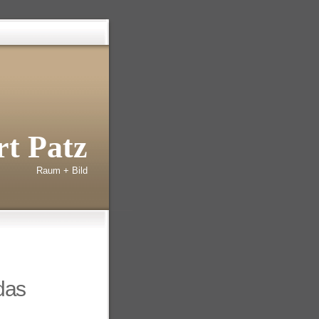
t Patz
Raum + Bild
 das