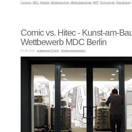
Centrum
,
MDC
,
Medizin
,
Medizintechnik
,
Molekularbiologie
,
MRT
,
Technologie
,
Wandarbeit
Comic vs. Hitec - Kunst-am-Ba
Wettbewerb MDC Berlin
01.06.2011 -
realisiertes Projekt
|
Wettbewerbsbeitrag