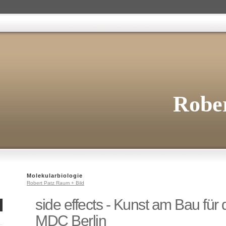
Rober
Molekularbiologie
Robert Patz Raum + Bild
side effects - Kunst am Bau für
MDC Berlin