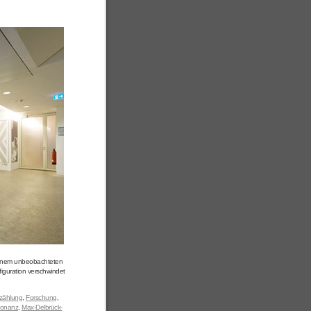
 einem unbeobachteten
figuration verschwindet
zählung
,
Forschung
,
sonanz
,
Max-Delbrück-