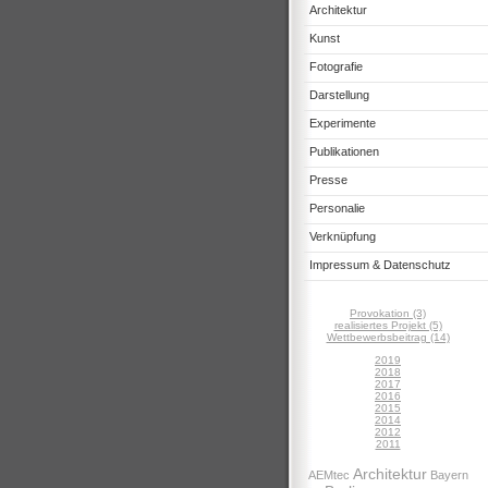
Architektur
Kunst
Fotografie
Darstellung
Experimente
Publikationen
Presse
Personalie
Verknüpfung
Impressum & Datenschutz
Provokation (3)
realisiertes Projekt (5)
Wettbewerbsbeitrag (14)
2019
2018
2017
2016
2015
2014
2012
2011
Architektur
AEMtec
Bayern