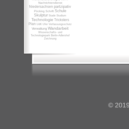
Nachrichtendienst
partzipativ
Niedersachsen
Schule
Pöcking
Schrift
Skulptur
Stade
Studium
Technologie
Tricksters
Plan
UdK
Ufer
Verfassungsschutz
Wandarbeit
Verwaltung
Wissenschafts- und
Technologiepark Berlin-Adlershof
Zeichnung
© 201