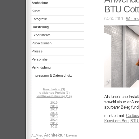
Architektur
BTU Cot
Kunst
04.04.2019 -
Wettbew
Fotografie
Darstellung
Experimente
Publikationen
Presse
Personalie
Verknüpfung
Impressum & Datenschutz
Provokation (3)
realisiertes Projekt (5)
Wettbewerbsbeitrag (14)
Als kinetische Install
sowohl visueller Aus
2019
2018
spürbarer Beleg für d
2017
2016
markiert mit:
Cottbus
2015
2014
Kunst am Bau
,
BTU 
2012
2011
Architektur
AEMtec
Bayern