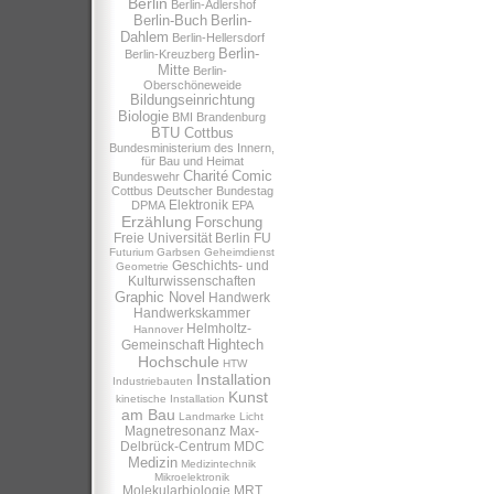
Berlin
Berlin-Adlershof
Berlin-Buch
Berlin-
Dahlem
Berlin-Hellersdorf
Berlin-
Berlin-Kreuzberg
Mitte
Berlin-
Oberschöneweide
Bildungseinrichtung
Biologie
BMI
Brandenburg
BTU Cottbus
Bundesministerium des Innern,
für Bau und Heimat
Charité
Comic
Bundeswehr
Cottbus
Deutscher Bundestag
Elektronik
DPMA
EPA
Erzählung
Forschung
Freie Universität Berlin
FU
Futurium
Garbsen
Geheimdienst
Geschichts- und
Geometrie
Kulturwissenschaften
Graphic Novel
Handwerk
Handwerkskammer
Helmholtz-
Hannover
Hightech
Gemeinschaft
Hochschule
HTW
Installation
Industriebauten
Kunst
kinetische Installation
am Bau
Landmarke
Licht
Magnetresonanz
Max-
Delbrück-Centrum
MDC
Medizin
Medizintechnik
Mikroelektronik
Molekularbiologie
MRT