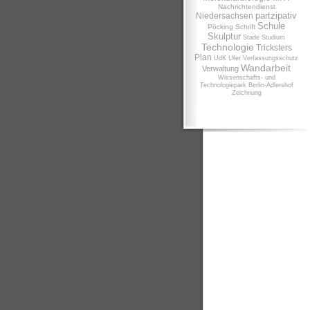
Nachrichtendienst
partzipativ
Niedersachsen
Schule
Pöcking
Schrift
Skulptur
Stade
Studium
Technologie
Tricksters
Plan
UdK
Ufer
Verfassungsschutz
Wandarbeit
Verwaltung
Wissenschafts- und
Technologiepark Berlin-Adlershof
Zeichnung