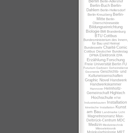
Berlin
Berlin-Adlershof
Berlin-Buch
Berlin-
Dahlem
Berlin-Hellersdorf
Berlin-
Berlin-Kreuzberg
Mitte
Berlin-
Oberschöneweide
Bildungseinrichtung
Biologie
BMI
Brandenburg
BTU Cottbus
Bundesministerium des Innern,
für Bau und Heimat
Charité
Comic
Bundeswehr
Cottbus
Deutscher Bundestag
Elektronik
DPMA
EPA
Erzählung
Forschung
Freie Universität Berlin
FU
Futurium
Garbsen
Geheimdienst
Geschichts- und
Geometrie
Kulturwissenschaften
Graphic Novel
Handwerk
Handwerkskammer
Helmholtz-
Hannover
Hightech
Gemeinschaft
Hochschule
HTW
Installation
Industriebauten
Kunst
kinetische Installation
am Bau
Landmarke
Licht
Magnetresonanz
Max-
Delbrück-Centrum
MDC
Medizin
Medizintechnik
Mikroelektronik
Molekularbiologie
MRT