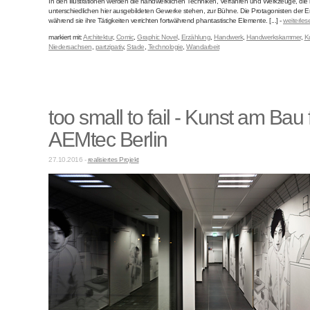
In den Illustrationen werden die handwerklichen Techniken, Verfahren und Werkzeuge, die
unterschiedlichen hier ausgebildeten Gewerke stehen, zur Bühne. Die Protagonisten der 
während sie ihre Tätigkeiten verrichten fortwährend phantastische Elemente. [...] -
weiterlese
markiert mit:
Architektur
,
Comic
,
Graphic Novel
,
Erzählung
,
Handwerk
,
Handwerkskammer
,
K
Niedersachsen
,
partzipativ
,
Stade
,
Technologie
,
Wandarbeit
too small to fail - Kunst am Bau 
AEMtec Berlin
27.10.2016 -
realisiertes Projekt