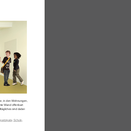
ude, in den Wohnungen,
mte Wand offenbart
ltägliches sind dabei
partzipativ
,
Schule
,