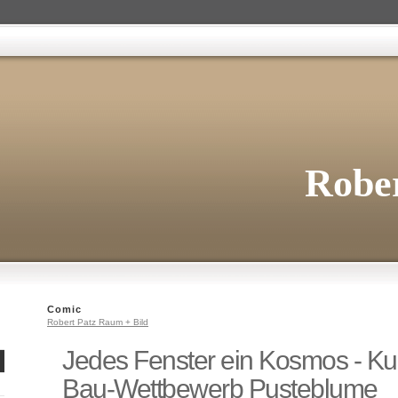
Rober
Comic
Robert Patz Raum + Bild
Jedes Fenster ein Kosmos - Ku
Bau-Wettbewerb Pusteblume