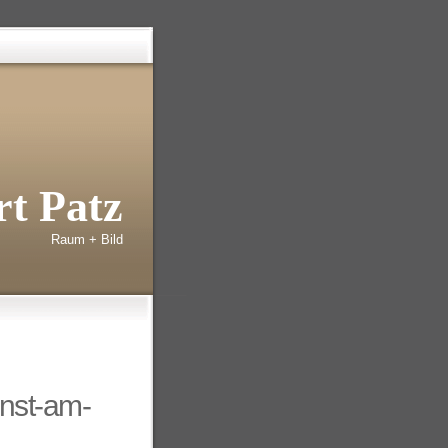
t Patz
Raum + Bild
nst-am-