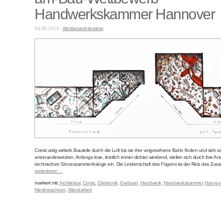
Handwerkskammer Hannover
04.06.2014 -
Wettbewerbsbeitrag
Comic-artig wirbeln Bauteile durch die Luft bis sie ihre vorgesehene Bahn finden und sich wi
aneinandersetzten. Anfangs lose, letztlich immer dichter werdend, stellen sich durch ihre A
technischen Sinnzusammenhänge ein. Die Leidenschaft des Fügens ist der Reiz des Zusam
weiterlesen ...
markiert mit:
Architektur
,
Comic
,
Elektronik
,
Garbsen
,
Handwerk
,
Handwerkskammer
,
Hannov
Niedersachsen
,
Wandarbeit