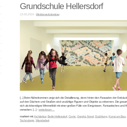
Grundschule Hellersdorf
10.03.2016 -
Wettbewerbsbeitrag
[...] Beim Näherkommen zeigt sich die Detaillierung, denn hinter den Fassaden der Gebä
auf den Dächern und Straßen sind unzählige Figuren und Objekte zu erkennen. Die gesa
sich als lebendiges Wimmelbild mit einer großen Fülle von Ereignissen. Fantastisches und Al
verwoben. [...] -
weiterlesen ...
markiert mit:
Architektur
,
Berlin-Hellersdorf
,
Comic
,
Graphic Novel
,
Erzählung
,
Kunst am Bau
,
Technologie
,
Wandarbeit