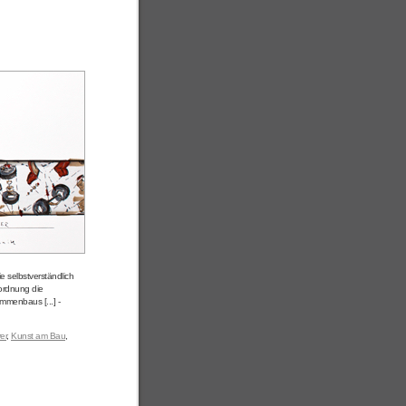
e selbstverständlich
nordnung die
menbaus [...] -
er
,
Kunst am Bau
,