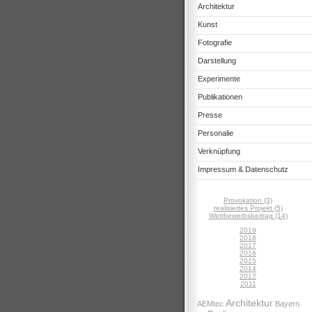
Architektur
Kunst
Fotografie
Darstellung
Experimente
Publikationen
Presse
Personalie
Verknüpfung
Impressum & Datenschutz
Provokation (3)
realisiertes Projekt (5)
Wettbewerbsbeitrag (14)
2019
2018
2017
2016
2015
2014
2012
2011
Architektur
AEMtec
Bayern