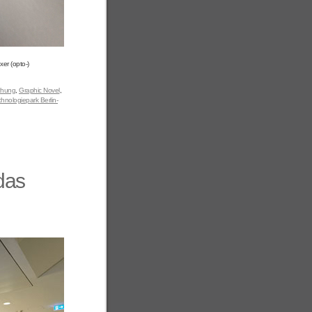
xer (opto-)
chung
,
Graphic Novel
,
hnologiepark Berlin-
 das