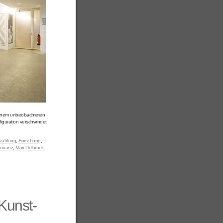
 einem unbeobachteten
figuration verschwindet
zählung
,
Forschung
,
sonanz
,
Max-Delbrück-
Kunst-