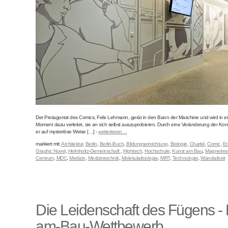
Der Protagonist des Comics, Felix Lehmann, gerät in den Bann der Maschine und wird in
Moment dazu verleitet, sie an sich selbst auszuprobieren. Durch eine Veränderung der Kon
er auf mysteriöse Weise […] -
weiterlesen ...
markiert mit:
Architektur
,
Berlin
,
Berlin-Buch
,
Bildungseinrichtung
,
Biologie
,
Charité
,
Comic
,
Er
Graphic Novel
,
Helmholtz-Gemeinschaft
,
Hightech
,
Hochschule
,
Kunst am Bau
,
Magnetre
Centrum
,
MDC
,
Medizin
,
Medizintechnik
,
Molekularbiologie
,
MRT
,
Technologie
,
Wandarbeit
Die Leidenschaft des Fügens - 
am-Bau-Wettbewerb