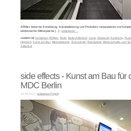
AEMtec bietet die Entwicklung, Industrialisierung und Produktion miniaturisierter und komple
elektronischer Mikrosysteme […] -
weiterlesen ...
markiert mit:
Architektur
,
AEMtec
,
Berlin
,
Berlin-Adlershof
,
Comic
,
Elektronik
,
Erzählung
,
Fors
Hightech
,
Kunst am Bau
,
Mikroelektronik
,
Technologie
,
Wandarbeit
,
Wissenschafts- und Tec
Adlershof
side effects - Kunst am Bau für
MDC Berlin
15.03.2012 -
realisiertes Projekt