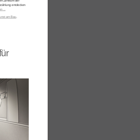
 im Zentrum der
Erzählung entdecken
n ...
unst am Bau
,
für