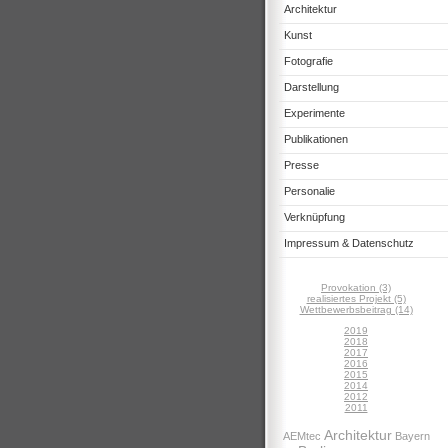
Architektur
Kunst
Fotografie
Darstellung
Experimente
Publikationen
Presse
Personalie
Verknüpfung
Impressum & Datenschutz
Provokation (3)
realisiertes Projekt (5)
Wettbewerbsbeitrag (14)
2019
2018
2017
2016
2015
2014
2012
2011
Architektur
AEMtec
Bayern