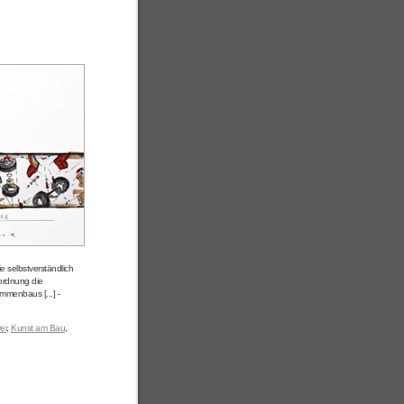
e selbstverständlich
nordnung die
menbaus [...] -
er
,
Kunst am Bau
,