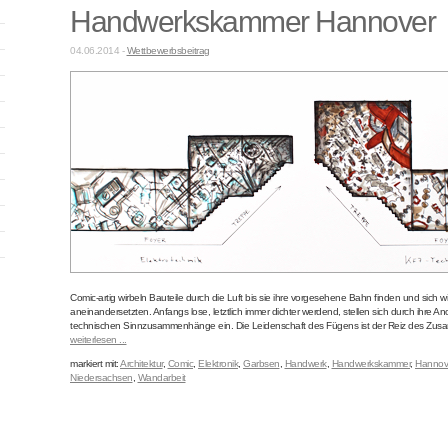
Handwerkskammer Hannover
04.06.2014 -
Wettbewerbsbeitrag
Comic-artig wirbeln Bauteile durch die Luft bis sie ihre vorgesehene Bahn finden und sich wi
aneinandersetzten. Anfangs lose, letztlich immer dichter werdend, stellen sich durch ihre A
technischen Sinnzusammenhänge ein. Die Leidenschaft des Fügens ist der Reiz des Zusam
weiterlesen ...
markiert mit:
Architektur
,
Comic
,
Elektronik
,
Garbsen
,
Handwerk
,
Handwerkskammer
,
Hannov
Niedersachsen
,
Wandarbeit