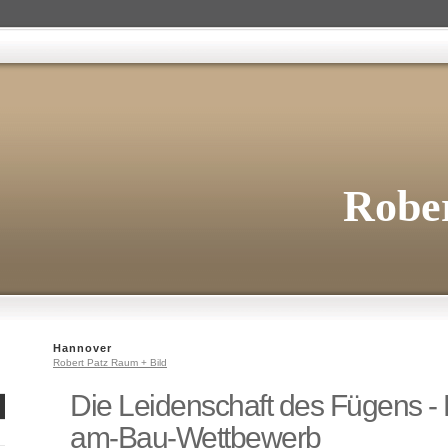
Rober
Hannover
Robert Patz Raum + Bild
Die Leidenschaft des Fügens - 
am-Bau-Wettbewerb