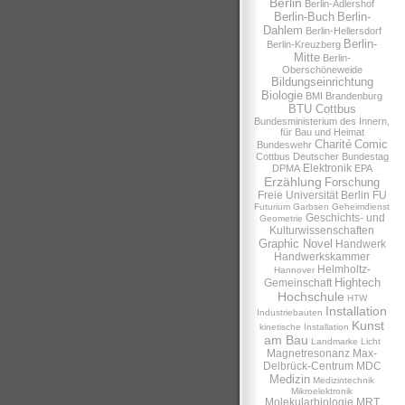
Berlin
Berlin-Adlershof
Berlin-Buch
Berlin-
Dahlem
Berlin-Hellersdorf
Berlin-
Berlin-Kreuzberg
Mitte
Berlin-
Oberschöneweide
Bildungseinrichtung
Biologie
BMI
Brandenburg
BTU Cottbus
Bundesministerium des Innern,
für Bau und Heimat
Charité
Comic
Bundeswehr
Cottbus
Deutscher Bundestag
Elektronik
DPMA
EPA
Erzählung
Forschung
Freie Universität Berlin
FU
Futurium
Garbsen
Geheimdienst
Geschichts- und
Geometrie
Kulturwissenschaften
Graphic Novel
Handwerk
Handwerkskammer
Helmholtz-
Hannover
Hightech
Gemeinschaft
Hochschule
HTW
Installation
Industriebauten
Kunst
kinetische Installation
am Bau
Landmarke
Licht
Magnetresonanz
Max-
Delbrück-Centrum
MDC
Medizin
Medizintechnik
Mikroelektronik
Molekularbiologie
MRT