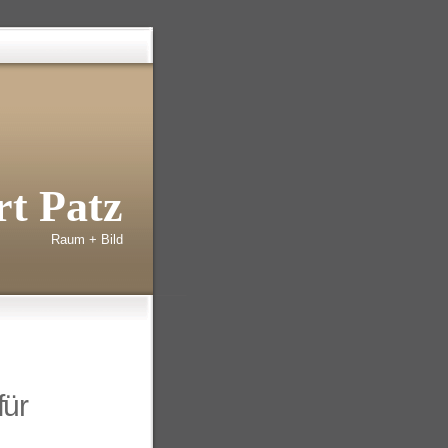
t Patz
Raum + Bild
für