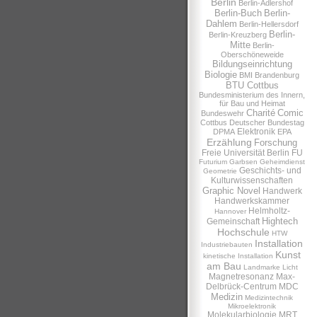
Berlin
Berlin-Adlershof
Berlin-Buch
Berlin-
Dahlem
Berlin-Hellersdorf
Berlin-
Berlin-Kreuzberg
Mitte
Berlin-
Oberschöneweide
Bildungseinrichtung
Biologie
BMI
Brandenburg
BTU Cottbus
Bundesministerium des Innern,
für Bau und Heimat
Charité
Comic
Bundeswehr
Cottbus
Deutscher Bundestag
Elektronik
DPMA
EPA
Erzählung
Forschung
Freie Universität Berlin
FU
Futurium
Garbsen
Geheimdienst
Geschichts- und
Geometrie
Kulturwissenschaften
Graphic Novel
Handwerk
Handwerkskammer
Helmholtz-
Hannover
Hightech
Gemeinschaft
Hochschule
HTW
Installation
Industriebauten
Kunst
kinetische Installation
am Bau
Landmarke
Licht
Magnetresonanz
Max-
Delbrück-Centrum
MDC
Medizin
Medizintechnik
Mikroelektronik
Molekularbiologie
MRT