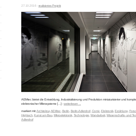
27.10.2016 -
realisiertes Projekt
AEMtec bietet die Entwicklung, Industrialisierung und Produktion miniaturisierter und komple
elektronischer Mikrosysteme […] -
weiterlesen ...
markiert mit:
Architektur
,
AEMtec
,
Berlin
,
Berlin-Adlershof
,
Comic
,
Elektronik
,
Erzählung
,
Fors
Hightech
,
Kunst am Bau
,
Mikroelektronik
,
Technologie
,
Wandarbeit
,
Wissenschafts- und Tec
Adlershof