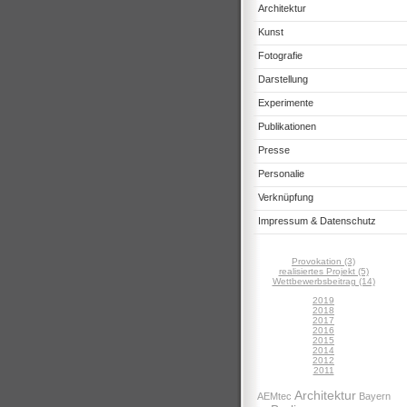
Architektur
Kunst
Fotografie
Darstellung
Experimente
Publikationen
Presse
Personalie
Verknüpfung
Impressum & Datenschutz
Provokation (3)
realisiertes Projekt (5)
Wettbewerbsbeitrag (14)
2019
2018
2017
2016
2015
2014
2012
2011
Architektur
AEMtec
Bayern