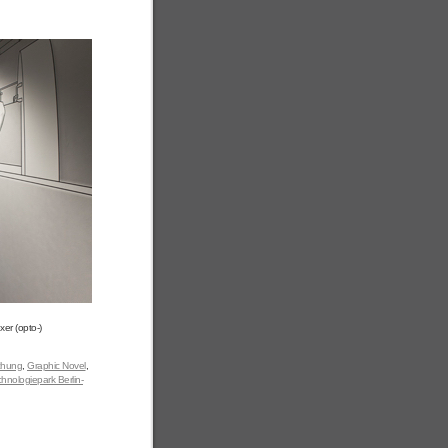
xer (opto-)
chung
,
Graphic Novel
,
hnologiepark Berlin-