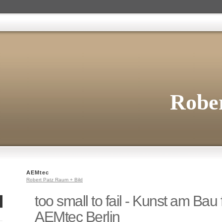
Rober
AEMtec
Robert Patz Raum + Bild
too small to fail - Kunst am Bau 
AEMtec Berlin