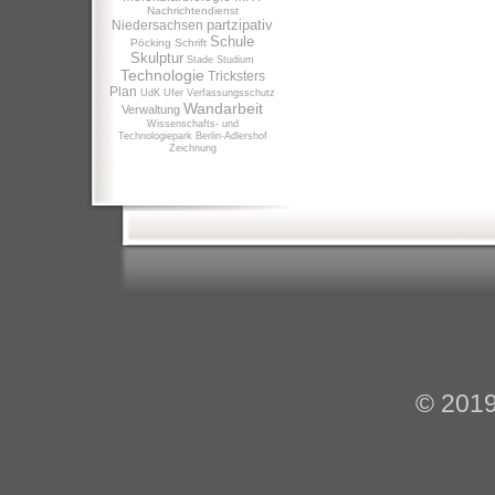
Nachrichtendienst
partzipativ
Niedersachsen
Schule
Pöcking
Schrift
Skulptur
Stade
Studium
Technologie
Tricksters
Plan
UdK
Ufer
Verfassungsschutz
Wandarbeit
Verwaltung
Wissenschafts- und
Technologiepark Berlin-Adlershof
Zeichnung
© 201