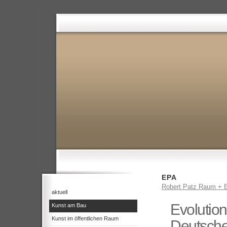
EPA
Robert Patz Raum + B
aktuell
Evolutio
Kunst am Bau
Kunst im öffentlichen Raum
Deutsche