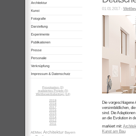
Architektur
01.01.2017 -
Wettbew
Kunst
Fotografie
Darstellung
Experimente
Publikationen
Presse
Personalie
Verknüpfung
Impressum & Datenschutz
Provokation (3)
realisiertes Projekt (5)
Wettbewerbsbeitrag (14)
2019
Die vorgeschlagene A
2018
2017
versinnbildlichen, di
2016
sind. Die Adaptionen
2015
2014
an die Evolution in d
2012
2011
markiert mit:
Architek
Kunst am Bau
Architektur
AEMtec
Bayern