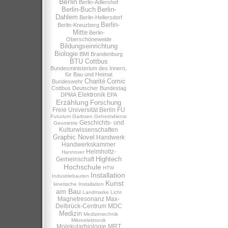
Berlin
Berlin-Adlershof
Berlin-Buch
Berlin-
Dahlem
Berlin-Hellersdorf
Berlin-
Berlin-Kreuzberg
Mitte
Berlin-
Oberschöneweide
Bildungseinrichtung
Biologie
BMI
Brandenburg
BTU Cottbus
Bundesministerium des Innern,
für Bau und Heimat
Charité
Comic
Bundeswehr
Cottbus
Deutscher Bundestag
Elektronik
DPMA
EPA
Erzählung
Forschung
Freie Universität Berlin
FU
Futurium
Garbsen
Geheimdienst
Geschichts- und
Geometrie
Kulturwissenschaften
Graphic Novel
Handwerk
Handwerkskammer
Helmholtz-
Hannover
Hightech
Gemeinschaft
Hochschule
HTW
Installation
Industriebauten
Kunst
kinetische Installation
am Bau
Landmarke
Licht
Magnetresonanz
Max-
Delbrück-Centrum
MDC
Medizin
Medizintechnik
Mikroelektronik
Molekularbiologie
MRT