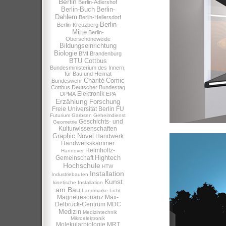
Berlin
Berlin-Adlershof
Berlin-Buch
Berlin-
Dahlem
Berlin-Hellersdorf
Berlin-
Berlin-Kreuzberg
Mitte
Berlin-
Oberschöneweide
Bildungseinrichtung
Biologie
BMI
Brandenburg
BTU Cottbus
Bundesministerium des Innern,
für Bau und Heimat
Charité
Comic
Bundeswehr
Cottbus
Deutscher Bundestag
Elektronik
DPMA
EPA
Erzählung
Forschung
Freie Universität Berlin
FU
Futurium
Garbsen
Geheimdienst
Geschichts- und
Geometrie
Kulturwissenschaften
Graphic Novel
Handwerk
Handwerkskammer
Helmholtz-
Hannover
Hightech
Gemeinschaft
Hochschule
HTW
Installation
Industriebauten
Kunst
kinetische Installation
am Bau
Landmarke
Licht
Magnetresonanz
Max-
Delbrück-Centrum
MDC
Medizin
Medizintechnik
Mikroelektronik
Molekularbiologie
MRT