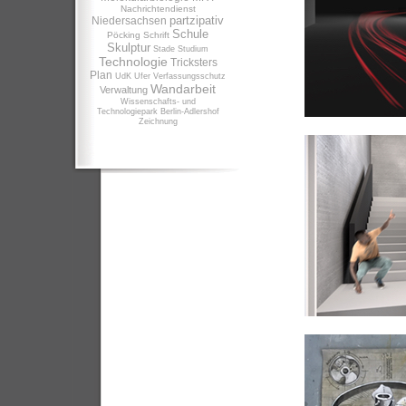
Nachrichtendienst
partzipativ
Niedersachsen
Schule
Pöcking
Schrift
Skulptur
Stade
Studium
Technologie
Tricksters
Plan
UdK
Ufer
Verfassungsschutz
Wandarbeit
Verwaltung
Wissenschafts- und
Technologiepark Berlin-Adlershof
Zeichnung