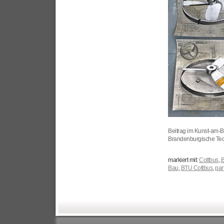
Beitrag im Kunst-am-
Brandenburgische Tec
markiert mit:
Cottbus
,
B
Bau
,
BTU Cottbus
,
part