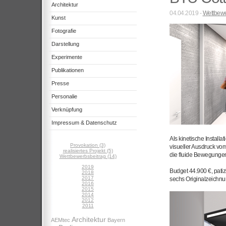
Architektur
04.04.2019 -
Wettbewe
Kunst
Fotografie
Darstellung
Experimente
Publikationen
Presse
Personalie
Verknüpfung
Impressum & Datenschutz
Als kinetische Installa
Provokation (3)
visueller Ausdruck vom
realisiertes Projekt (5)
die fluide Bewegungen 
Wettbewerbsbeitrag (14)
2019
Budget 44.900 €, patiz
2018
2017
sechs Originalzeichnu
2016
2015
2014
2012
2011
Architektur
AEMtec
Bayern