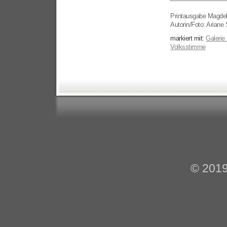
Printausgabe Magdeb
Autorin/Foto: Ariane 
markiert mit:
Galerie
Volksstimme
© 201