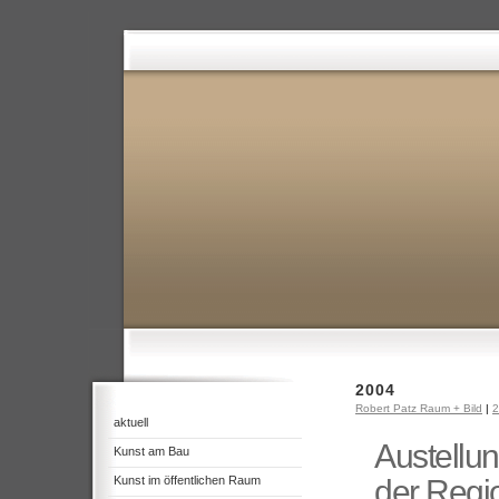
2004
Robert Patz Raum + Bild
|
2
aktuell
Austellu
Kunst am Bau
Kunst im öffentlichen Raum
der Regi