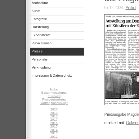
Architektur
07.12.2004 -
Artikel
Kunst
Fotografie
Darstellung
Experimente
Publikationen
Presse
Personalie
Verknüpfung
Impressum & Datenschutz
Artikel
Bekanntmachung
Interview
Pressemitteilung
Vortragsmanuskript
2020
2019
Printausgabe Magde
2018
2017
markiert mit:
Galerie
2016
2015
2014
2013
2012