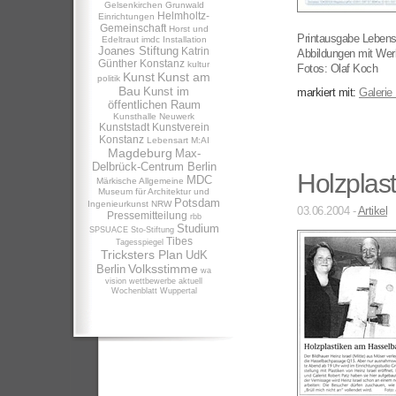
Gelsenkirchen
Grunwald
Helmholtz-
Einrichtungen
Gemeinschaft
Horst und
Printausgabe Lebens
Edeltraut
imdc
Installation
Joanes Stiftung
Katrin
Abbildungen mit Werk
Günther
Konstanz
kultur
Fotos: Olaf Koch
Kunst
Kunst am
politik
Bau
Kunst im
markiert mit:
Galerie
öffentlichen Raum
Kunsthalle Neuwerk
Kunststadt
Kunstverein
Konstanz
Lebensart
M:AI
Magdeburg
Max-
Delbrück-Centrum Berlin
Holzplas
MDC
Märkische Allgemeine
Museum für Architektur und
Potsdam
Ingenieurkunst NRW
03.06.2004 -
Artikel
Pressemitteilung
rbb
Studium
SPSUACE
Sto-Stiftung
Tibes
Tagesspiegel
Tricksters Plan
UdK
Volksstimme
Berlin
wa
vision
wettbewerbe aktuell
Wochenblatt
Wuppertal