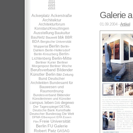
2011
2004
2003
Galerie 
Ackerplatz
Ackerstraße
Architektur
01.09.2004 -
Artikel
Architekturforum
KonstanzKreuzlingen
Ausstellung
Baukultur
bbk
BauNetz
BBR
Bauwelt
BDA
Bergische Universität
Berlin
Wuppertal
Berlin-
Dahlem
Berlin-Hellersdorf
Berlin-
Berlin-Kreuzberg
Berlin-Mitte
Lichtenberg
Berliner Kurier
Berliner
Morgenpost
Berliner Woche
Berufsverband Bildender
Künstler Berlin
Bild-Zeitung
Bund Deutscher
Architekten
Bundesamt für
Bauwesen und
Raumordnung
Bundesverband Bildender
Künstlerinnen und Künstler
campus.leben
degewo
DAI
Der Tagesspiegel
DETAIL
Deutsche Bank Kunsthalle
Deutscher Bundestag
Die Welt
DPMA
Elbereport
EPA
Essen
Freie Universität
Film
Berlin
FU
Galerie
Robert Patz
GASAG