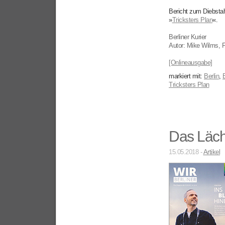
Bericht zum Diebsta
»
Tricksters Plan
«.
Berliner Kurier
Autor: Mike Wilms, 
[Onlineausgabe]
markiert mit:
Berlin
,
B
Tricksters Plan
Das Läch
15.05.2018 -
Artikel