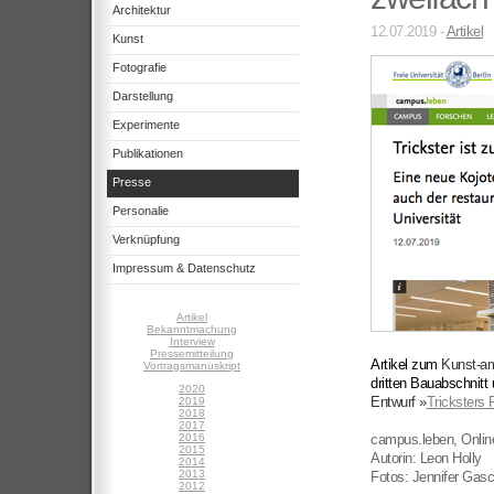
Architektur
12.07.2019 -
Artikel
Kunst
Fotografie
Darstellung
Experimente
Publikationen
Presse
Personalie
Verknüpfung
Impressum & Datenschutz
Artikel
Bekanntmachung
Interview
Pressemitteilung
Artikel zum
Kunst-a
Vortragsmanuskript
dritten Bauabschnitt
2020
Entwurf »
Tricksters 
2019
2018
2017
2016
campus.leben, Online
2015
Autorin: Leon Holly
2014
2013
Fotos: Jennifer Ga
2012