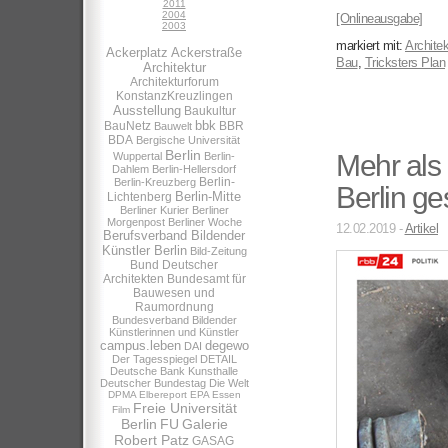
2011
2004
[Onlineausgabe]
2003
markiert mit:
Architek
Ackerplatz
Ackerstraße
Bau
,
Tricksters Plan
Architektur
Architekturforum
KonstanzKreuzlingen
Ausstellung
Baukultur
bbk
BauNetz
BBR
Bauwelt
BDA
Bergische Universität
Berlin
Mehr als 
Wuppertal
Berlin-
Dahlem
Berlin-Hellersdorf
Berlin-
Berlin-Kreuzberg
Berlin ge
Berlin-Mitte
Lichtenberg
Berliner Kurier
Berliner
Morgenpost
Berliner Woche
12.02.2019 -
Artikel
Berufsverband Bildender
Künstler Berlin
Bild-Zeitung
Bund Deutscher
Architekten
Bundesamt für
Bauwesen und
Raumordnung
Bundesverband Bildender
Künstlerinnen und Künstler
campus.leben
degewo
DAI
Der Tagesspiegel
DETAIL
Deutsche Bank Kunsthalle
Deutscher Bundestag
Die Welt
DPMA
Elbereport
EPA
Essen
Freie Universität
Film
Berlin
FU
Galerie
Robert Patz
GASAG