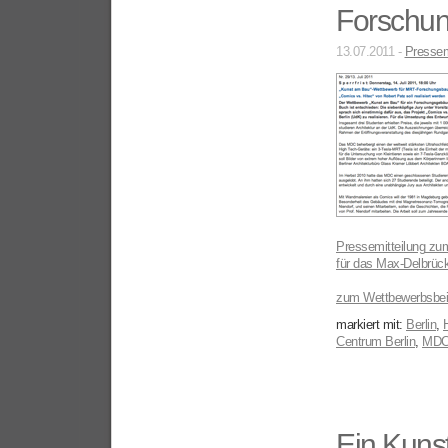
Forschu
13.07.2011 -
Pressem
Pressemitteilung
zum
für das
Max-Delbrück
zum Wettbewerbsbei
markiert mit:
Berlin
,
Centrum Berlin
,
MD
Ein Kunst