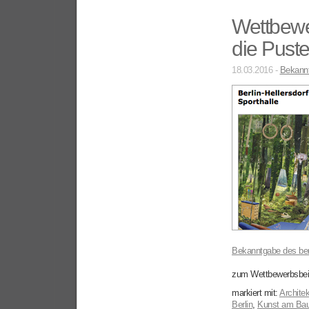
Wettbewe
die Pust
18.03.2016 -
Bekann
Bekanntgabe des beru
zum Wettbewerbsbei
markiert mit:
Architek
Berlin
,
Kunst am Ba