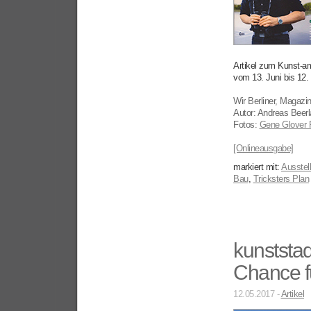
Artikel zum Kunst-a
vom 13. Juni bis 12
Wir Berliner, Magaz
Autor: Andreas Beer
Fotos:
Gene Glover 
[Onlineausgabe]
markiert mit:
Ausstel
Bau
,
Tricksters Plan
kunststad
Chance fü
12.05.2017 -
Artikel