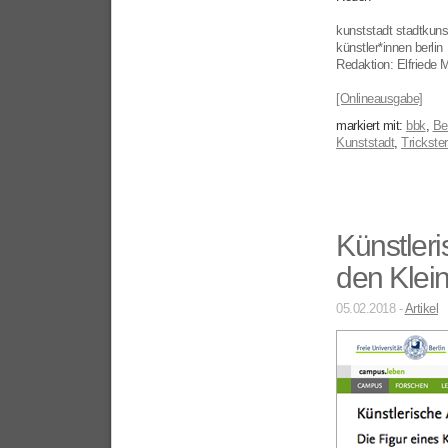
kunststadt stadtkuns
künstler*innen berlin
Redaktion: Elfriede Mu
[Onlineausgabe]
markiert mit:
bbk
,
Ber
Kunststadt
,
Trickste
Künstler
den Klei
05.02.2018 -
Artikel