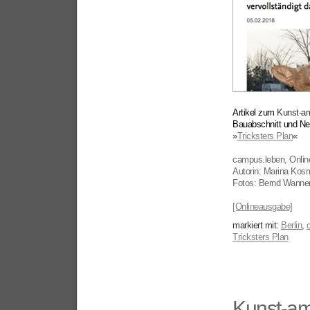
Artikel zum
Kunst-a
Bauabschnitt und Neu
»
Tricksters Plan
«
campus.leben, Online
Autorin: Marina Kosm
Fotos: Bernd Wann
[Onlineausgabe]
markiert mit:
Berlin
,
Tricksters Plan
Kunst-a