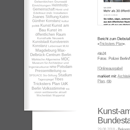
Gelsenkirchen
Grunwald
Helmholtz-
Einrichtungen
Gemeinschaft
Horst und
Edeltraut
imdc
Installation
Joanes Stiftung
Katrin
Günther
Konstanz
kultur
Kunst
Kunst am
politik
Bau
Kunst im
öffentlichen Raum
Kunsthalle Neuwerk
Bericht zum Diebsta
Kunststadt
Kunstverein
»
Tricksters Plan
«.
Konstanz
Lebensart
M:AI
Magdeburg
Max-
rbb24
Delbrück-Centrum Berlin
Fotos: Polizei Berlin
MDC
Märkische Allgemeine
Museum für Architektur und
Potsdam
Ingenieurkunst NRW
[Onlineausgabe]
Pressemitteilung
rbb
Studium
SPSUACE
Sto-Stiftung
markiert mit:
Architek
Tibes
Tagesspiegel
Plan
,
rbb
Tricksters Plan
UdK
Volksstimme
Berlin
wa
vision
wettbewerbe aktuell
Wochenblatt
Wuppertal
Kunst-am
Bundest
29.08.2018 -
Bekann