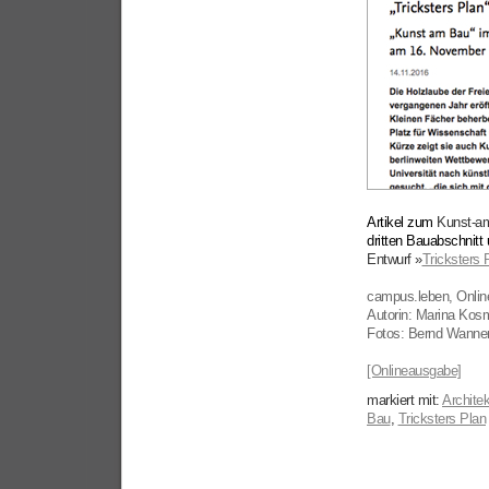
Artikel zum
Kunst-a
dritten Bauabschnitt
Entwurf »
Tricksters 
campus.leben, Online
Autorin: Marina Kosm
Fotos: Bernd Wann
[Onlineausgabe]
markiert mit:
Architek
Bau
,
Tricksters Plan