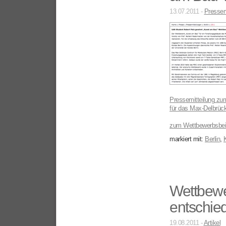
13.07.2011 -
Pressem
Pressemitteilung
zum
für das
Max-Delbrück
zum Wettbewerbsbei
markiert mit:
Berlin
,
Wettbewe
entschie
19.08.2011 -
Artikel