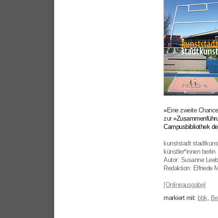
»
Eine zweite Chance 
zur
»Zusammenführun
Campusbibliothek der
kunststadt stadtkuns
künstler*innen berlin
Autor: Susanne Lee
Redaktion: Elfriede Mu
[Onlineausgabe]
markiert mit:
bbk
,
Ber