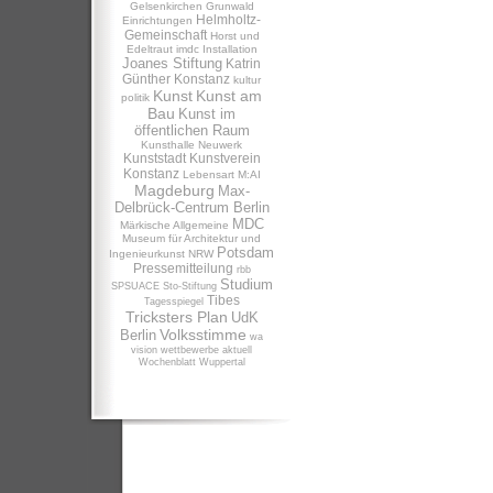
Gelsenkirchen
Grunwald
Helmholtz-
Einrichtungen
Gemeinschaft
Horst und
Edeltraut
imdc
Installation
Joanes Stiftung
Katrin
Günther
Konstanz
kultur
Kunst
Kunst am
politik
Bau
Kunst im
öffentlichen Raum
Kunsthalle Neuwerk
Kunststadt
Kunstverein
Konstanz
Lebensart
M:AI
Magdeburg
Max-
Delbrück-Centrum Berlin
MDC
Märkische Allgemeine
Museum für Architektur und
Potsdam
Ingenieurkunst NRW
Pressemitteilung
rbb
Studium
SPSUACE
Sto-Stiftung
Tibes
Tagesspiegel
Tricksters Plan
UdK
Volksstimme
Berlin
wa
vision
wettbewerbe aktuell
Wochenblatt
Wuppertal