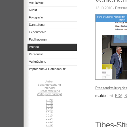
Architektur
13.10.2016 -
Pressem
Kunst
Fotografie
Darstellung
Experimente
Publikationen
Presse
Personalie
Verknüpfung
Impressum & Datenschutz
Artikel
Bekanntmachung
Pressemitteilung des
Interview
Pressemitteilung
Vortragsmanuskript
markiert mit:
BDA
,
B
2020
2019
2018
2017
2016
2015
2014
2013
Tibes-St
2012