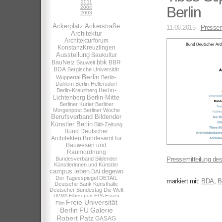
2011
Berlin
2004
2003
Ackerplatz
Ackerstraße
11.06.2015 -
Pressem
Architektur
Architekturforum
KonstanzKreuzlingen
Ausstellung
Baukultur
bbk
BauNetz
BBR
Bauwelt
BDA
Bergische Universität
Berlin
Wuppertal
Berlin-
Dahlem
Berlin-Hellersdorf
Berlin-
Berlin-Kreuzberg
Berlin-Mitte
Lichtenberg
Berliner Kurier
Berliner
Morgenpost
Berliner Woche
Berufsverband Bildender
Künstler Berlin
Bild-Zeitung
Bund Deutscher
Architekten
Bundesamt für
Bauwesen und
Raumordnung
Bundesverband Bildender
Pressemitteilung des
Künstlerinnen und Künstler
campus.leben
degewo
DAI
Der Tagesspiegel
DETAIL
markiert mit:
BDA
,
B
Deutsche Bank Kunsthalle
Deutscher Bundestag
Die Welt
DPMA
Elbereport
EPA
Essen
Freie Universität
Film
Berlin
FU
Galerie
Robert Patz
GASAG