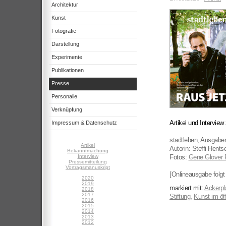
Architektur
Kunst
Fotografie
Darstellung
Experimente
Publikationen
Presse
Personalie
Verknüpfung
Artikel und Intervie
Impressum & Datenschutz
stadtleben, Ausgabe
Artikel
Autorin: Steffi Hent
Bekanntmachung
Interview
Fotos:
Gene Glover 
Pressemitteilung
Vortragsmanuskript
[Onlineausgabe folgt 
2020
2019
markiert mit:
Ackerpl
2018
2017
Stiftung
,
Kunst im öf
2016
2015
2014
2013
2012