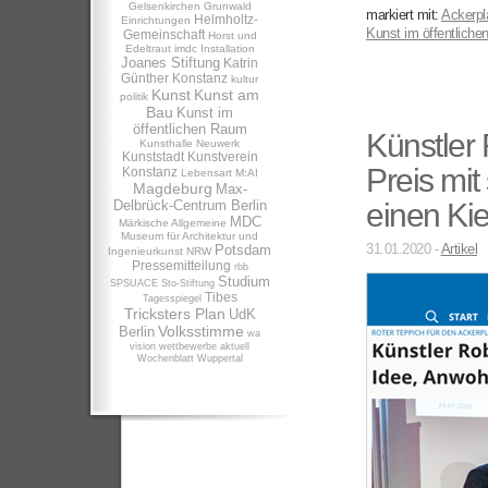
Gelsenkirchen
Grunwald
markiert mit:
Ackerpl
Helmholtz-
Einrichtungen
Kunst im öffentlich
Gemeinschaft
Horst und
Edeltraut
imdc
Installation
Joanes Stiftung
Katrin
Günther
Konstanz
kultur
Kunst
Kunst am
politik
Bau
Kunst im
öffentlichen Raum
Künstler
Kunsthalle Neuwerk
Kunststadt
Kunstverein
Preis mit
Konstanz
Lebensart
M:AI
Magdeburg
Max-
Delbrück-Centrum Berlin
einen Kie
MDC
Märkische Allgemeine
Museum für Architektur und
31.01.2020 -
Artikel
Potsdam
Ingenieurkunst NRW
Pressemitteilung
rbb
Studium
SPSUACE
Sto-Stiftung
Tibes
Tagesspiegel
Tricksters Plan
UdK
Volksstimme
Berlin
wa
vision
wettbewerbe aktuell
Wochenblatt
Wuppertal