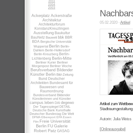
2011
2004
2003
Nachbars
Ackerplatz
Ackerstraße
Architektur
05.02.2020 -
Artikel
Architekturforum
KonstanzKreuzlingen
Ausstellung
Baukultur
bbk
BauNetz
BBR
Bauwelt
BDA
Bergische Universität
Berlin
Wuppertal
Berlin-
Dahlem
Berlin-Hellersdorf
Berlin-
Berlin-Kreuzberg
Berlin-Mitte
Lichtenberg
Berliner Kurier
Berliner
Morgenpost
Berliner Woche
Berufsverband Bildender
Künstler Berlin
Bild-Zeitung
Bund Deutscher
Architekten
Bundesamt für
Bauwesen und
Raumordnung
Bundesverband Bildender
Künstlerinnen und Künstler
campus.leben
degewo
DAI
Artikel zum Wettbew
Der Tagesspiegel
DETAIL
Stadtraumgestaltung
Deutsche Bank Kunsthalle
Deutscher Bundestag
Die Welt
DPMA
Elbereport
EPA
Essen
Autorin: Julia Weiss
Freie Universität
Film
Berlin
FU
Galerie
[
Onlineausgabe
]
Robert Patz
GASAG