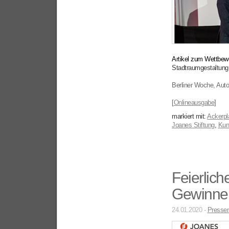
Artikel zum Wettbew
Stadtraumgestaltung
Berliner Woche, Auto
[
Onlineausgabe
]
markiert mit:
Ackerpl
Joanes Stiftung
,
Kun
Feierlich
Gewinner
24.01.2020 -
Pressem