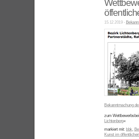
Wettbewe
öffentlic
15.12.2019 -
Bekann
Bekanntmachung des b
zum Wettbewerbsbei
Lichtenberg
«
markiert mit:
bbk
,
Ber
Kunst im öffentlich