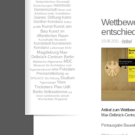
Gelsenkirchen
Grunwald
Helmholtz-
Einrichtungen
Gemeinschaft
Horst und
Edeltraut
imdc
Installation
Joanes Stiftung
Katrin
Wettbewe
Günther
Konstanz
kultur
Kunst
Kunst am
politik
entschie
Bau
Kunst im
öffentlichen Raum
Kunsthalle Neuwerk
19.08.2011 -
Artikel
Kunststadt
Kunstverein
Konstanz
Lebensart
M:AI
Magdeburg
Max-
Delbrück-Centrum Berlin
MDC
Märkische Allgemeine
Museum für Architektur und
Potsdam
Ingenieurkunst NRW
Pressemitteilung
rbb
Studium
SPSUACE
Sto-Stiftung
Tibes
Tagesspiegel
Tricksters Plan
UdK
Volksstimme
Berlin
wa
vision
wettbewerbe aktuell
Wochenblatt
Wuppertal
Artikel zum Wettbew
Max-Delbrück-Centru
Printausgabe Bauwel