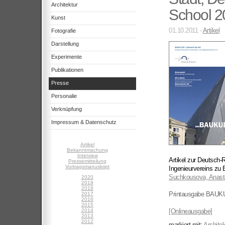
Architektur
School 2
Kunst
01.10.2011 -
Artikel
Fotografie
Darstellung
Experimente
Publikationen
Presse
Personalie
Verknüpfung
Impressum & Datenschutz
Artikel
Bekanntmachung
Interview
Artikel zur Deutsch
Pressemitteilung
Vortragsmanuskript
Ingenieurvereins zu
Suchkousova, Anast
2020
2019
2018
Printausgabe BAUK
2017
2016
2015
2014
[Onlineausgabe]
2013
2012
markiert mit:
Architek