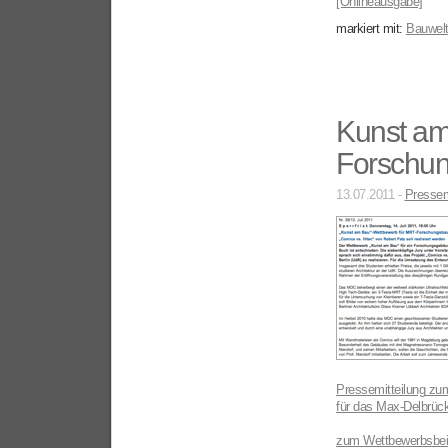
[Onlineausgabe]
markiert mit:
Bauwel
Kunst am
Forschu
13.07.2011 -
Pressem
Pressemitteilung
zum
für das
Max-Delbrück
zum Wettbewerbsbei