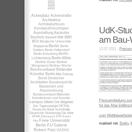
2011
2004
2003
Ackerplatz
Ackerstraße
Architektur
Architekturforum
UdK-Stud
KonstanzKreuzlingen
Ausstellung
Baukultur
bbk
am Bau-
BauNetz
BBR
Bauwelt
BDA
Bergische Universität
Berlin
Wuppertal
Berlin-
13.07.2011 -
Pressem
Dahlem
Berlin-Hellersdorf
Berlin-
Berlin-Kreuzberg
Berlin-Mitte
Lichtenberg
Berliner Kurier
Berliner
Morgenpost
Berliner Woche
Berufsverband Bildender
Künstler Berlin
Bild-Zeitung
Bund Deutscher
Architekten
Bundesamt für
Bauwesen und
Raumordnung
Bundesverband Bildender
Künstlerinnen und Künstler
Pressemitteilung
zum
campus.leben
degewo
DAI
für das
Max-Delbrück
Der Tagesspiegel
DETAIL
Deutsche Bank Kunsthalle
Deutscher Bundestag
Die Welt
zum Wettbewerbsbei
DPMA
Elbereport
EPA
Essen
Freie Universität
Film
markiert mit:
Berlin
,
Berlin
FU
Galerie
Robert Patz
GASAG