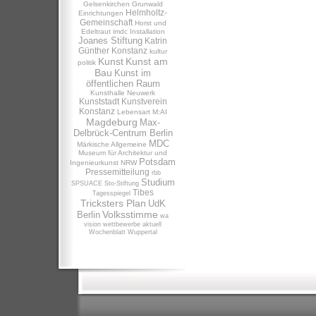
Gelsenkirchen
Grunwald
Helmholtz-
Einrichtungen
Gemeinschaft
Horst und
Edeltraut
imdc
Installation
Joanes Stiftung
Katrin
Günther
Konstanz
kultur
Kunst
Kunst am
politik
Bau
Kunst im
öffentlichen Raum
Kunsthalle Neuwerk
Kunststadt
Kunstverein
Konstanz
Lebensart
M:AI
Magdeburg
Max-
Delbrück-Centrum Berlin
MDC
Märkische Allgemeine
Museum für Architektur und
Potsdam
Ingenieurkunst NRW
Pressemitteilung
rbb
Studium
SPSUACE
Sto-Stiftung
Tibes
Tagesspiegel
Tricksters Plan
UdK
Volksstimme
Berlin
wa
vision
wettbewerbe aktuell
Wochenblatt
Wuppertal