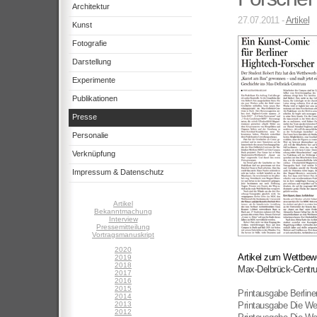
Architektur
27.07.2011 -
Artikel
Kunst
Fotografie
Darstellung
Experimente
Publikationen
Presse
Personalie
Verknüpfung
Impressum & Datenschutz
Artikel
Bekanntmachung
Interview
Pressemitteilung
Vortragsmanuskript
2020
Artikel zum Wettbew
2019
2018
Max-Delbrück-Centru
2017
2016
2015
Printausgabe Berline
2014
2013
Printausgabe Die Wel
2012