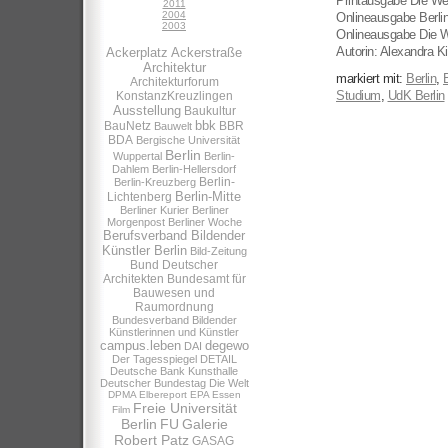
Printausgabe Die We
2011
2004
Onlineausgabe Berli
2003
Onlineausgabe Die W
Autorin: Alexandra Ki
Ackerplatz
Ackerstraße
Architektur
markiert mit:
Berlin
,
Architekturforum
Studium
,
UdK Berlin
KonstanzKreuzlingen
Ausstellung
Baukultur
bbk
BauNetz
BBR
Bauwelt
BDA
Bergische Universität
Berlin
Wuppertal
Berlin-
Dahlem
Berlin-Hellersdorf
Berlin-
Berlin-Kreuzberg
Berlin-Mitte
Lichtenberg
Berliner Kurier
Berliner
Morgenpost
Berliner Woche
Berufsverband Bildender
Künstler Berlin
Bild-Zeitung
Bund Deutscher
Architekten
Bundesamt für
Bauwesen und
Raumordnung
Bundesverband Bildender
Künstlerinnen und Künstler
campus.leben
degewo
DAI
Der Tagesspiegel
DETAIL
Deutsche Bank Kunsthalle
Deutscher Bundestag
Die Welt
DPMA
Elbereport
EPA
Essen
Freie Universität
Film
Berlin
FU
Galerie
Robert Patz
GASAG