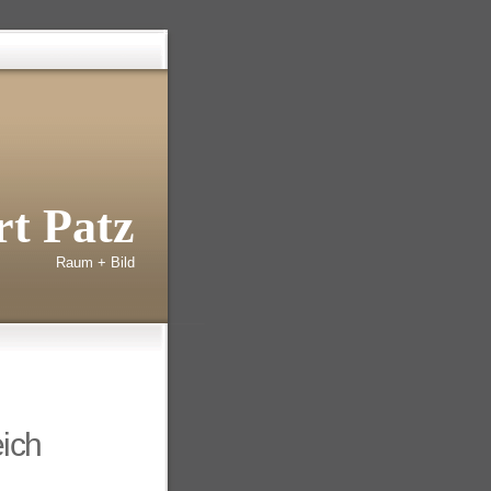
t Patz
Raum + Bild
eich