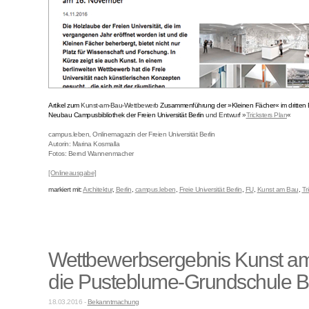
Artikel zum
Kunst-am-Bau-Wettbewerb
Zusammenführung der »Kleinen Fächer« im dritten 
Neubau Campusbibliothek der Freien Universität Berlin
und Entwurf »
Tricksters Plan
«
campus.leben, Onlinemagazin der Freien Universität Berlin
Autorin: Marina Kosmalla
Fotos: Bernd Wannenmacher
[Onlineausgabe]
markiert mit:
Architektur
,
Berlin
,
campus.leben
,
Freie Universität Berlin
,
FU
,
Kunst am Bau
,
Tr
Wettbewerbsergebnis Kunst am
die Pusteblume-Grundschule Be
18.03.2016 -
Bekanntmachung