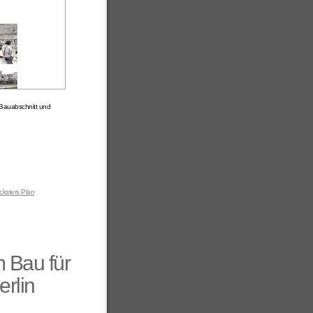
Bauabschnitt und
icksters Plan
 Bau für
rlin