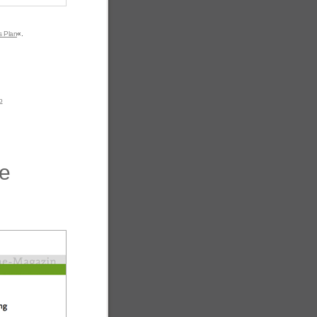
rs Plan
«.
b
e