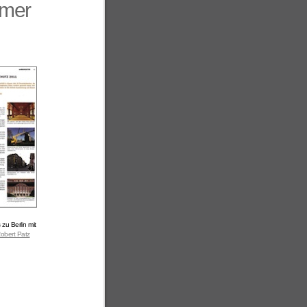
mmer
zu Berlin mit
obert Patz