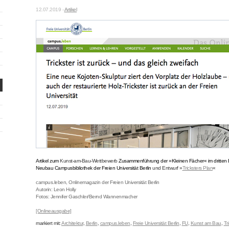
12.07.2019 -
Artikel
Artikel zum
Kunst-am-Bau-Wettbewerb
Zusammenführung der »Kleinen Fächer« im dritten 
Neubau Campusbibliothek der Freien Universität Berlin
und Entwurf »
Tricksters Plan
«
campus.leben, Onlinemagazin der Freien Universität Berlin
Autorin: Leon Holly
Fotos: Jennifer Gaschler/Bernd Wannenmacher
[Onlineausgabe]
markiert mit:
Architektur
,
Berlin
,
campus.leben
,
Freie Universität Berlin
,
FU
,
Kunst am Bau
,
Tr