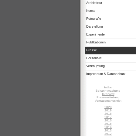
Architektur
Kunst
Fotografie
Darstellung
Experimente
Publikationen
Presse
Personalie
Verknüpfung
Impressum & Datenschutz
Artikel
Bekanntmachung
Interview
Pressemitteilung
Vortragsmanuskript
2020
2019
2018
2017
2016
2015
2014
2013
2012