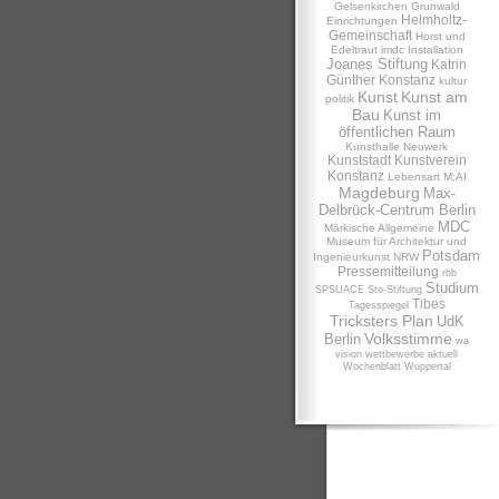
Gelsenkirchen
Grunwald
Helmholtz-
Einrichtungen
Gemeinschaft
Horst und
Edeltraut
imdc
Installation
Joanes Stiftung
Katrin
Günther
Konstanz
kultur
Kunst
Kunst am
politik
Bau
Kunst im
öffentlichen Raum
Kunsthalle Neuwerk
Kunststadt
Kunstverein
Konstanz
Lebensart
M:AI
Magdeburg
Max-
Delbrück-Centrum Berlin
MDC
Märkische Allgemeine
Museum für Architektur und
Potsdam
Ingenieurkunst NRW
Pressemitteilung
rbb
Studium
SPSUACE
Sto-Stiftung
Tibes
Tagesspiegel
Tricksters Plan
UdK
Volksstimme
Berlin
wa
vision
wettbewerbe aktuell
Wochenblatt
Wuppertal