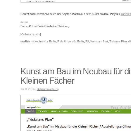
Bericht zum Diebstahlversuch der Kojoten-Plastik aus dem Kunst-am-Bau-Projekt »
Trickste
rbb24
Fotos: Polizei Berlin/Friederike Steinberg
[Onlineausgabe]
markiert mit:
Architektur
,
Berlin
,
Freie Universität Berlin
,
FU
,
Kunst am Bau
,
Tricksters Plan
,
rb
Kunst am Bau im Neubau für di
Kleinen Fächer
16.11.2016 -
Bekanntmachung