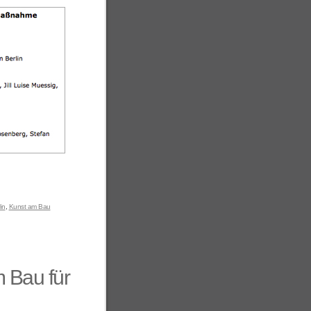
in
,
Kunst am Bau
 Bau für