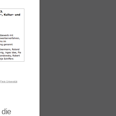
,
Freie Universität
 die