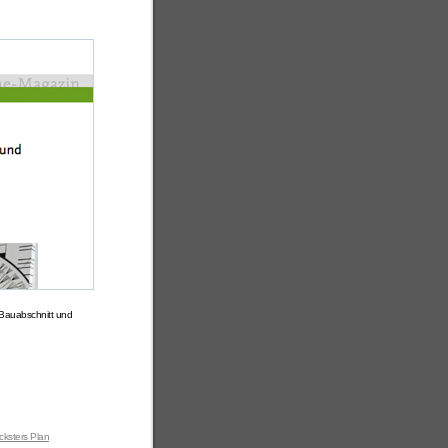
Bauabschnitt und
icksters Plan