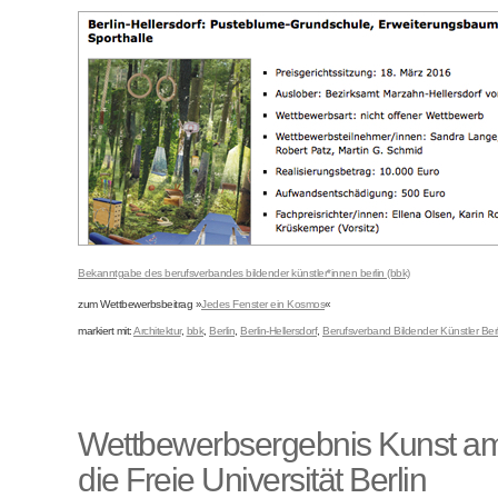
Bekanntgabe des berufsverbandes bildender künstler*innen berlin (bbk)
zum Wettbewerbsbeitrag »
Jedes Fenster ein Kosmos
«
markiert mit:
Architektur
,
bbk
,
Berlin
,
Berlin-Hellersdorf
,
Berufsverband Bildender Künstler Berl
Wettbewerbsergebnis Kunst am
die Freie Universität Berlin