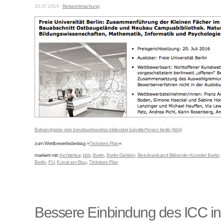
20.07.2016 -
Bekanntmachung
Bekanntgabe des berufsverbandes bildender künstler*innen berlin (bbk)
zum Wettbewerbsbeitrag »
Tricksters Plan
«
markiert mit:
Architektur
,
bbk
,
Berlin
,
Berlin-Dahlem
,
Berufsverband Bildender Künstler Berlin
Berlin
,
FU
,
Kunst am Bau
,
Tricksters Plan
Bessere Einbindung des ICC in