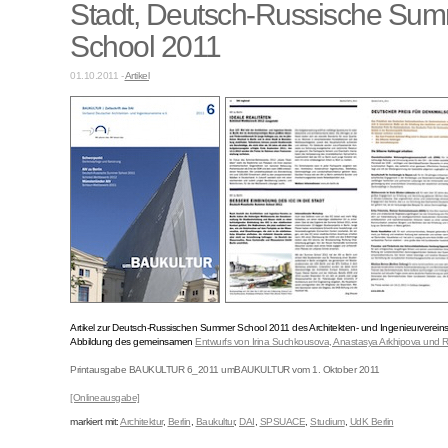
Stadt, Deutsch-Russische Su
School 2011
01.10.2011 -
Artikel
..
Artikel zur Deutsch-Russischen Summer School 2011 des Architekten- und Ingenieurvereins 
Abbildung des gemeinsamen
Entwurfs von Irina Suchkousova, Anastasya Arkhipova und R
Printausgabe BAUKULTUR 6_2011 umBAUKULTUR vom 1. Oktober 2011
[Onlineausgabe]
markiert mit:
Architektur
,
Berlin
,
Baukultur
,
DAI
,
SPSUACE
,
Studium
,
UdK Berlin