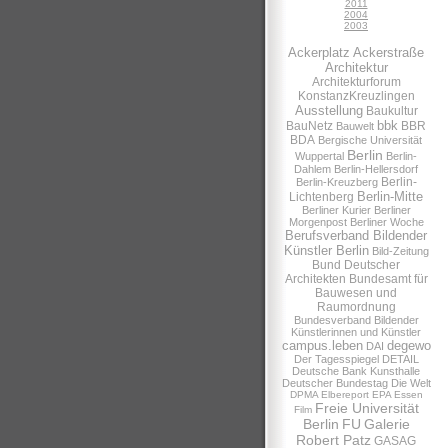
2011
2004
2003
Ackerplatz
Ackerstraße
Architektur
Architekturforum
KonstanzKreuzlingen
Ausstellung
Baukultur
bbk
BauNetz
BBR
Bauwelt
BDA
Bergische Universität
Berlin
Wuppertal
Berlin-
Dahlem
Berlin-Hellersdorf
Berlin-
Berlin-Kreuzberg
Berlin-Mitte
Lichtenberg
Berliner Kurier
Berliner
Morgenpost
Berliner Woche
Berufsverband Bildender
Künstler Berlin
Bild-Zeitung
Bund Deutscher
Architekten
Bundesamt für
Bauwesen und
Raumordnung
Bundesverband Bildender
Künstlerinnen und Künstler
campus.leben
degewo
DAI
Der Tagesspiegel
DETAIL
Deutsche Bank Kunsthalle
Deutscher Bundestag
Die Welt
DPMA
Elbereport
EPA
Essen
Freie Universität
Film
Berlin
FU
Galerie
Robert Patz
GASAG