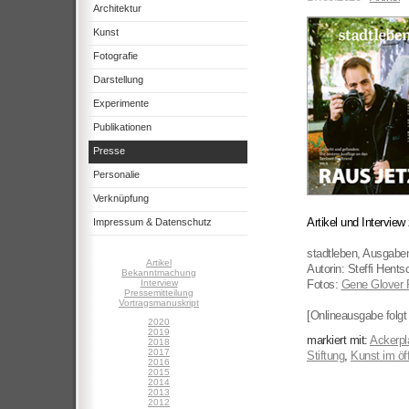
Architektur
Kunst
Fotografie
Darstellung
Experimente
Publikationen
Presse
Personalie
Verknüpfung
Artikel und Intervie
Impressum & Datenschutz
stadtleben, Ausgabe
Artikel
Autorin: Steffi Hent
Bekanntmachung
Interview
Fotos:
Gene Glover 
Pressemitteilung
Vortragsmanuskript
[Onlineausgabe folgt 
2020
2019
markiert mit:
Ackerpl
2018
2017
Stiftung
,
Kunst im öf
2016
2015
2014
2013
2012