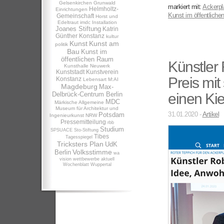
Gelsenkirchen
Grunwald
markiert mit:
Ackerpl
Helmholtz-
Einrichtungen
Kunst im öffentlich
Gemeinschaft
Horst und
Edeltraut
imdc
Installation
Joanes Stiftung
Katrin
Günther
Konstanz
kultur
Kunst
Kunst am
politik
Bau
Kunst im
öffentlichen Raum
Künstler
Kunsthalle Neuwerk
Kunststadt
Kunstverein
Preis mit
Konstanz
Lebensart
M:AI
Magdeburg
Max-
Delbrück-Centrum Berlin
einen Kie
MDC
Märkische Allgemeine
Museum für Architektur und
31.01.2020 -
Artikel
Potsdam
Ingenieurkunst NRW
Pressemitteilung
rbb
Studium
SPSUACE
Sto-Stiftung
Tibes
Tagesspiegel
Tricksters Plan
UdK
Volksstimme
Berlin
wa
vision
wettbewerbe aktuell
Wochenblatt
Wuppertal