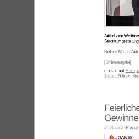
Artikel zum Wettbew
Stadtraumgestaltung
Berliner Woche, Auto
[
Onlineausgabe
]
markiert mit:
Ackerpl
Joanes Stiftung
,
Kun
Feierlich
Gewinner
24.01.2020 -
Pressem