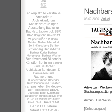
2011
2004
2003
Nachbars
Ackerplatz
Ackerstraße
Architektur
05.02.2020 -
Artikel
Architekturforum
KonstanzKreuzlingen
Ausstellung
Baukultur
bbk
BauNetz
BBR
Bauwelt
BDA
Bergische Universität
Berlin
Wuppertal
Berlin-
Dahlem
Berlin-Hellersdorf
Berlin-
Berlin-Kreuzberg
Berlin-Mitte
Lichtenberg
Berliner Kurier
Berliner
Morgenpost
Berliner Woche
Berufsverband Bildender
Künstler Berlin
Bild-Zeitung
Bund Deutscher
Architekten
Bundesamt für
Bauwesen und
Raumordnung
Bundesverband Bildender
Künstlerinnen und Künstler
campus.leben
degewo
DAI
Artikel zum Wettbew
Der Tagesspiegel
DETAIL
Stadtraumgestaltung
Deutsche Bank Kunsthalle
Deutscher Bundestag
Die Welt
DPMA
Elbereport
EPA
Essen
Autorin: Julia Weiss
Freie Universität
Film
Berlin
FU
Galerie
[
Onlineausgabe
]
Robert Patz
GASAG