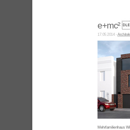
e+mc² -
17.05.2014 -
Architek
Mehrfamilienhaus Win