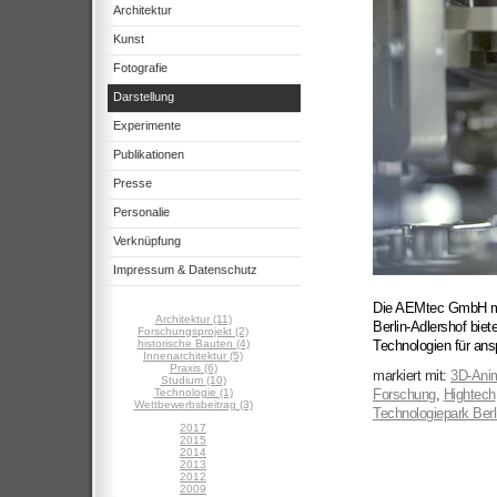
Architektur
Kunst
Fotografie
Darstellung
Experimente
Publikationen
Presse
Personalie
Verknüpfung
Impressum & Datenschutz
Die AEMtec GmbH mit
Architektur (11)
Berlin-Adlershof biet
Forschungsprojekt (2)
historische Bauten (4)
Technologien für ans
Innenarchitektur (5)
Praxis (6)
markiert mit:
3D-Anim
Studium (10)
Technologie (1)
Forschung
,
Hightech
Wettbewerbsbeitrag (3)
Technologiepark Berl
2017
2015
2014
2013
2012
2009