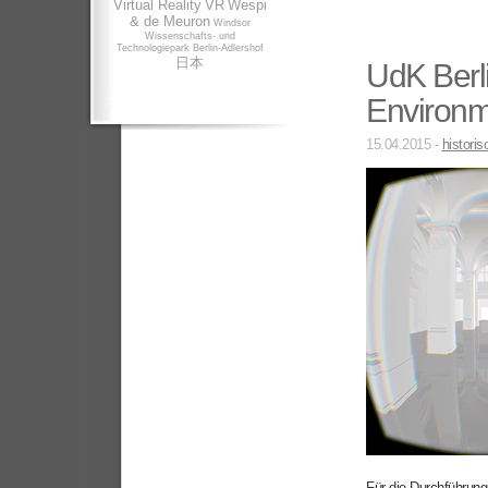
Virtual Reality
VR
Wespi
& de Meuron
Windsor
Wissenschafts- und
Technologiepark Berlin-Adlershof
日本
UdK Berli
Environm
15.04.2015 -
histori
Für die Durchführun