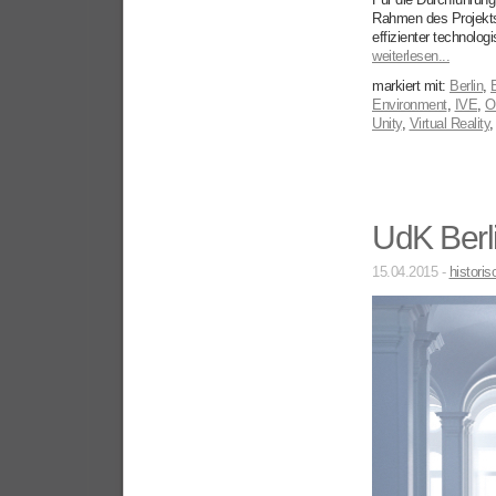
Rahmen des Projek
effizienter technolog
weiterlesen...
markiert mit:
Berlin
,
Environment
,
IVE
,
O
Unity
,
Virtual Reality
UdK Berlin
15.04.2015 -
histori