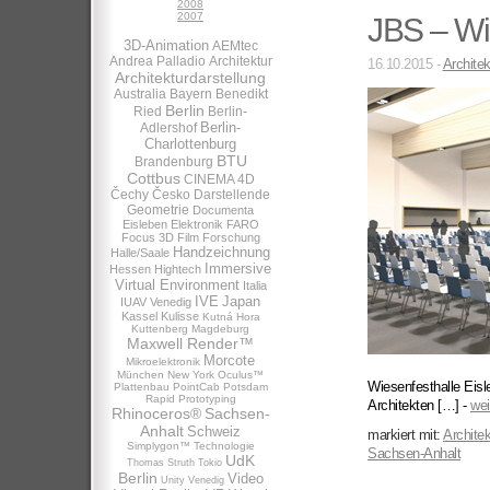
2008
2007
JBS – Wi
3D-Animation
AEMtec
Andrea Palladio
Architektur
16.10.2015 -
Architek
Architekturdarstellung
Australia
Bayern
Benedikt
Berlin
Ried
Berlin-
Berlin-
Adlershof
Charlottenburg
BTU
Brandenburg
Cottbus
CINEMA 4D
Čechy
Česko
Darstellende
Geometrie
Documenta
Eisleben
Elektronik
FARO
Focus 3D
Film
Forschung
Handzeichnung
Halle/Saale
Immersive
Hessen
Hightech
Virtual Environment
Italia
IVE
Japan
IUAV Venedig
Kassel
Kulisse
Kutná Hora
Kuttenberg
Magdeburg
Maxwell Render™
Morcote
Mikroelektronik
München
New York
Oculus™
Wiesenfesthalle Ei
Plattenbau
PointCab
Potsdam
Rapid Prototyping
Architekten […] -
wei
Rhinoceros®
Sachsen-
Anhalt
Schweiz
markiert mit:
Architek
Simplygon™
Technologie
Sachsen-Anhalt
UdK
Thomas Struth
Tokio
Berlin
Video
Unity
Venedig