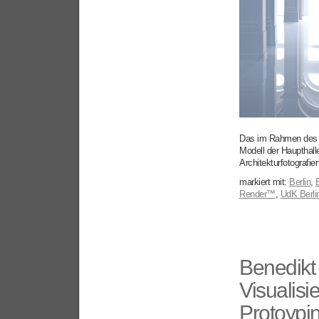
Das im Rahmen des 
Modell der Haupthalle
Architekturfotografien
markiert mit:
Berlin
,
Render™
,
UdK Berli
Benedikt
Visualisi
Protoypi