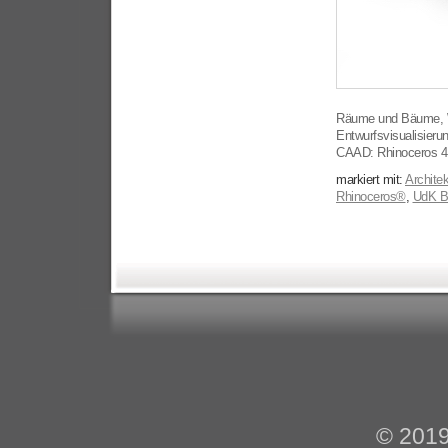
Räume und Bäume, W
Entwurfsvisualisierun
CAAD: Rhinoceros 4,
markiert mit:
Architek
Rhinoceros®
,
UdK Be
© 201