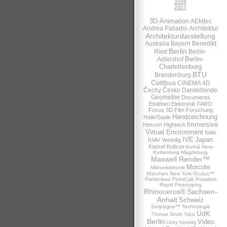
2008
2007
3D-Animation
AEMtec
Andrea Palladio
Architektur
Architekturdarstellung
Australia
Bayern
Benedikt
Berlin
Ried
Berlin-
Berlin-
Adlershof
Charlottenburg
BTU
Brandenburg
Cottbus
CINEMA 4D
Čechy
Česko
Darstellende
Geometrie
Documenta
Eisleben
Elektronik
FARO
Focus 3D
Film
Forschung
Handzeichnung
Halle/Saale
Immersive
Hessen
Hightech
Virtual Environment
Italia
IVE
Japan
IUAV Venedig
Kassel
Kulisse
Kutná Hora
Kuttenberg
Magdeburg
Maxwell Render™
Morcote
Mikroelektronik
München
New York
Oculus™
Plattenbau
PointCab
Potsdam
Rapid Prototyping
Rhinoceros®
Sachsen-
Anhalt
Schweiz
Simplygon™
Technologie
UdK
Thomas Struth
Tokio
Berlin
Video
Unity
Venedig