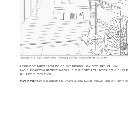
Frei nach den Kulissen des Films von Alfred Hitchcock, Das Fenster zum Hof, 1954
CAAD: Rhinoceros 4, Rendering Maxwell 1.7, betreut durch Prof. Dominik Lengyel & Dipl.-In
BTU Cottbus -
weiterlesen...
markiert mit:
Architekturdarstellung
,
BTU Cottbus
,
Film
,
Kulisse
,
Maxwell Render™
,
New York