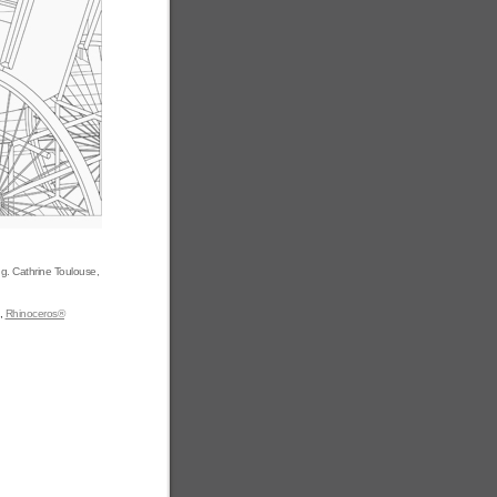
g. Cathrine Toulouse,
,
Rhinoceros®