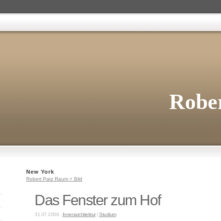
Rober
New York
Robert Patz Raum + Bild
Das Fenster zum Hof
31.07.2008 -
Innenarchitektur
|
Studium