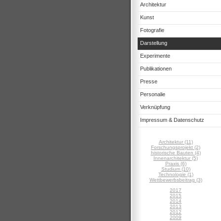
Architektur
Kunst
Fotografie
Darstellung
Experimente
Publikationen
Presse
Personalie
Verknüpfung
Impressum & Datenschutz
Architektur (11)
Forschungsprojekt (2)
historische Bauten (4)
Innenarchitektur (5)
Praxis (6)
Studium (10)
Technologie (1)
Wettbewerbsbeitrag (3)
2017
2015
2014
2013
2012
2009