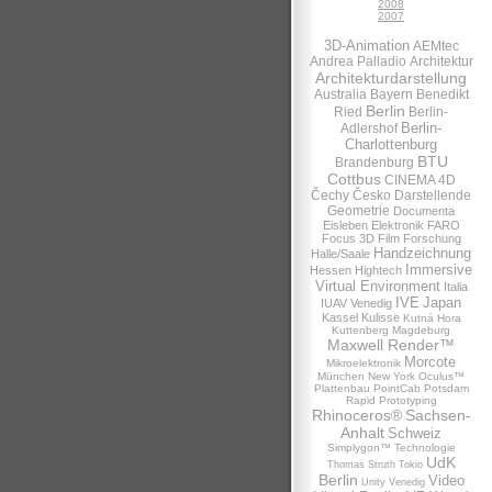
2008
2007
3D-Animation
AEMtec
Andrea Palladio
Architektur
Architekturdarstellung
Australia
Bayern
Benedikt
Berlin
Ried
Berlin-
Berlin-
Adlershof
Charlottenburg
BTU
Brandenburg
Cottbus
CINEMA 4D
Čechy
Česko
Darstellende
Geometrie
Documenta
Eisleben
Elektronik
FARO
Focus 3D
Film
Forschung
Handzeichnung
Halle/Saale
Immersive
Hessen
Hightech
Virtual Environment
Italia
IVE
Japan
IUAV Venedig
Kassel
Kulisse
Kutná Hora
Kuttenberg
Magdeburg
Maxwell Render™
Morcote
Mikroelektronik
München
New York
Oculus™
Plattenbau
PointCab
Potsdam
Rapid Prototyping
Rhinoceros®
Sachsen-
Anhalt
Schweiz
Simplygon™
Technologie
UdK
Thomas Struth
Tokio
Berlin
Video
Unity
Venedig