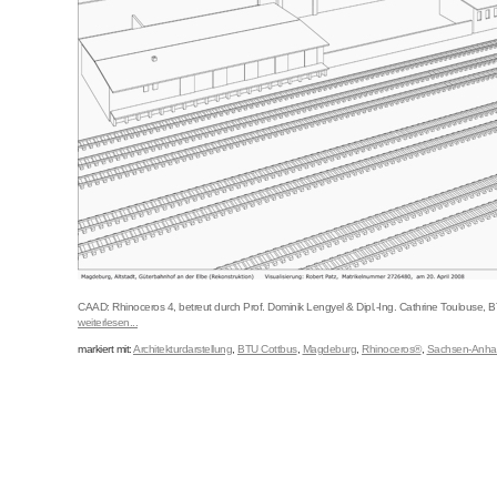
CAAD: Rhinoceros 4, betreut durch Prof. Dominik Lengyel & Dipl.-Ing. Cathrine Toulouse, B
weiterlesen...
markiert mit:
Architekturdarstellung
,
BTU Cottbus
,
Magdeburg
,
Rhinoceros®
,
Sachsen-Anhal