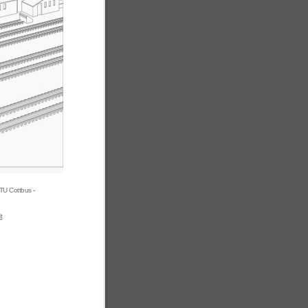
TU Cottbus -
t