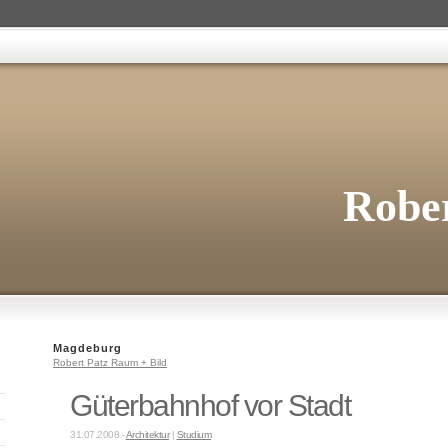
Rober
Magdeburg
Robert Patz Raum + Bild
Güterbahnhof vor Stadt
31.07.2008 -
Architektur
|
Studium