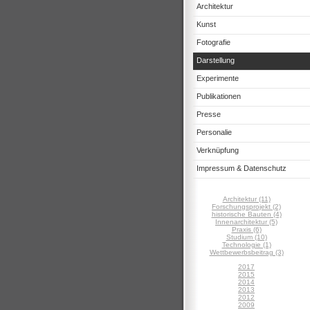
Architektur
Kunst
Fotografie
Darstellung
Experimente
Publikationen
Presse
Personalie
Verknüpfung
Impressum & Datenschutz
Architektur (11)
Forschungsprojekt (2)
historische Bauten (4)
Innenarchitektur (5)
Praxis (6)
Studium (10)
Technologie (1)
Wettbewerbsbeitrag (3)
2017
2015
2014
2013
2012
2009