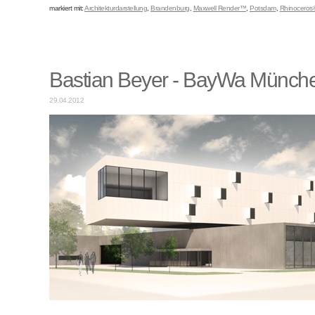
markiert mit:
Architekturdarstellung
,
Brandenburg
,
Maxwell Render™
,
Potsdam
,
Rhinoceros
Bastian Beyer - BayWa Münch
29.04.2012