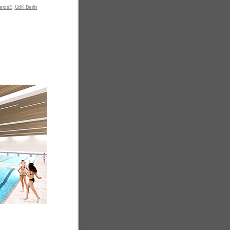
eros®
,
UdK Berlin