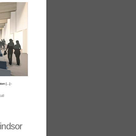
ten […] -
alt
indsor