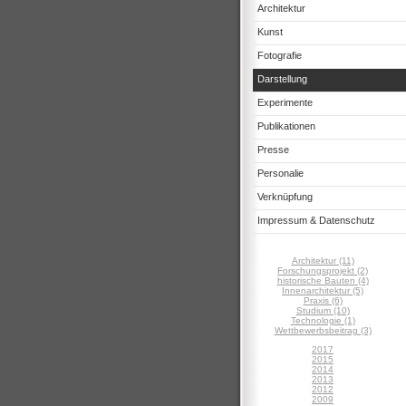
Architektur
Kunst
Fotografie
Darstellung
Experimente
Publikationen
Presse
Personalie
Verknüpfung
Impressum & Datenschutz
Architektur (11)
Forschungsprojekt (2)
historische Bauten (4)
Innenarchitektur (5)
Praxis (6)
Studium (10)
Technologie (1)
Wettbewerbsbeitrag (3)
2017
2015
2014
2013
2012
2009