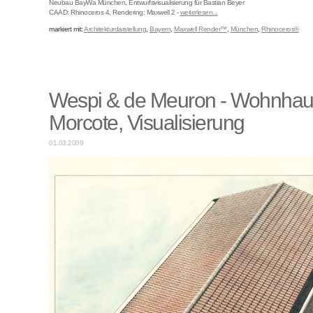
Neubau BayWa München, Entwurfsvisualisierung für Bastian Beyer
CAAD: Rhinoceros 4, Rendering: Maxwell 2 -
weiterlesen...
markiert mit:
Architekturdarstellung
,
Bayern
,
Maxwell Render™
,
München
,
Rhinoceros®
Wespi & de Meuron - Wohnhau
Morcote, Visualisierung
01.03.2009