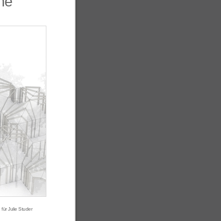
me
ür Julie Studer