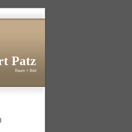
t Patz
Raum + Bild
n