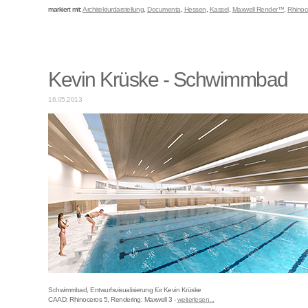
markiert mit:
Architekturdarstellung
,
Documenta
,
Hessen
,
Kassel
,
Maxwell Render™
,
Rhinoc
Kevin Krüske - Schwimmbad
16.05.2013
Schwimmbad, Entwurfsvisualisierung für Kevin Krüske
CAAD: Rhinoceros 5, Rendering: Maxwell 3 -
weiterlesen...