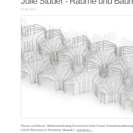
Julie Studer - Räume und Bäu
07.09.2013
Räume und Bäume, Wettbewerbsbeitrag Documenta-Center Kassel, Entwurfsvisualisierung f
CAAD: Rhinoceros 4, Rendering: Maxwell 2 -
weiterlesen...