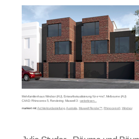
Mehrfamilienhaus Windsor (AU), Entwurfsvisualisierung für e+mc², Melbourne (AU)
CAAD: Rhinoceros 5, Rendering: Maxwell 3 -
weiterlesen...
markiert mit:
Architekturdarstellung
,
Australia
,
Maxwell Render™
,
Rhinoceros®
,
Windsor