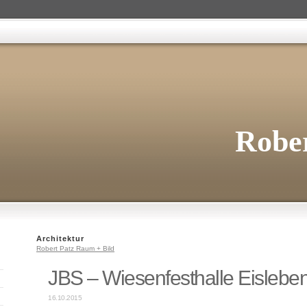
Rober
Architektur
Robert Patz Raum + Bild
JBS – Wiesenfesthalle Eislebe
16.10.2015