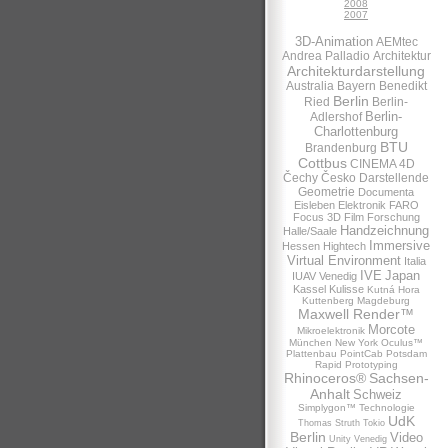
2008
2007
3D-Animation
AEMtec
Andrea Palladio
Architektur
Architekturdarstellung
Australia
Bayern
Benedikt
Berlin
Ried
Berlin-
Berlin-
Adlershof
Charlottenburg
BTU
Brandenburg
Cottbus
CINEMA 4D
Čechy
Česko
Darstellende
Geometrie
Documenta
Eisleben
Elektronik
FARO
Focus 3D
Film
Forschung
Handzeichnung
Halle/Saale
Immersive
Hessen
Hightech
Virtual Environment
Italia
IVE
Japan
IUAV Venedig
Kassel
Kulisse
Kutná Hora
Kuttenberg
Magdeburg
Maxwell Render™
Morcote
Mikroelektronik
München
New York
Oculus™
Plattenbau
PointCab
Potsdam
Rapid Prototyping
Rhinoceros®
Sachsen-
Anhalt
Schweiz
Simplygon™
Technologie
UdK
Thomas Struth
Tokio
Berlin
Video
Unity
Venedig