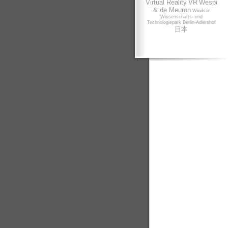
Virtual Reality
VR
Wespi
& de Meuron
Windsor
Wissenschafts- und
Technologiepark Berlin-Adlershof
日本