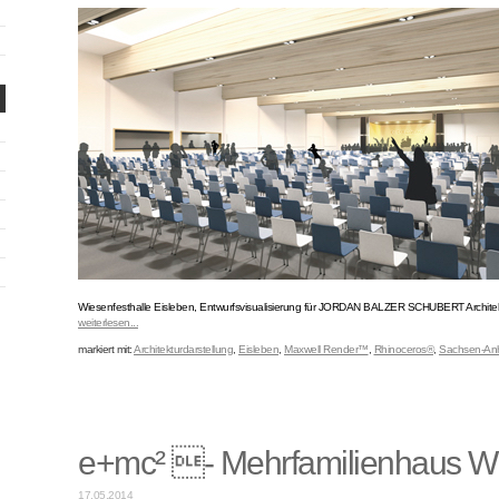
Wiesenfesthalle Eisleben, Entwurfsvisualisierung für JORDAN BALZER SCHUBERT Architek
weiterlesen...
markiert mit:
Architekturdarstellung
,
Eisleben
,
Maxwell Render™
,
Rhinoceros®
,
Sachsen-Anh
e+mc² - Mehrfamilienhaus W
17.05.2014