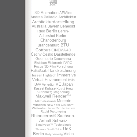
2008
2007
3D-Animation
AEMtec
Andrea Palladio
Architektur
Architekturdarstellung
Australia
Bayern
Benedikt
Berlin
Ried
Berlin-
Berlin-
Adlershof
Charlottenburg
BTU
Brandenburg
Cottbus
CINEMA 4D
Čechy
Česko
Darstellende
Geometrie
Documenta
Eisleben
Elektronik
FARO
Focus 3D
Film
Forschung
Handzeichnung
Halle/Saale
Immersive
Hessen
Hightech
Virtual Environment
Italia
IVE
Japan
IUAV Venedig
Kassel
Kulisse
Kutná Hora
Kuttenberg
Magdeburg
Maxwell Render™
Morcote
Mikroelektronik
München
New York
Oculus™
Plattenbau
PointCab
Potsdam
Rapid Prototyping
Rhinoceros®
Sachsen-
Anhalt
Schweiz
Simplygon™
Technologie
UdK
Thomas Struth
Tokio
Berlin
Video
Unity
Venedig