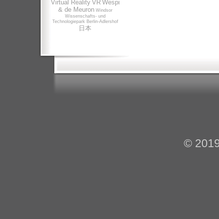
Virtual Reality
VR
Wespi
& de Meuron
Windsor
Wissenschafts- und
Technologiepark Berlin-Adlershof
日本
© 201