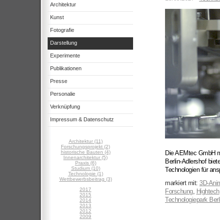
Architektur
Kunst
Fotografie
Darstellung
Experimente
Publikationen
Presse
Personalie
Verknüpfung
Impressum & Datenschutz
Architektur (11)
Forschungsprojekt (2)
historische Bauten (4)
Die AEMtec GmbH mit
Innenarchitektur (5)
Berlin-Adlershof biet
Praxis (6)
Studium (10)
Technologien für ans
Technologie (1)
Wettbewerbsbeitrag (3)
markiert mit:
3D-Anim
2017
Forschung
,
Hightech
2015
Technologiepark Berl
2014
2013
2012
2009