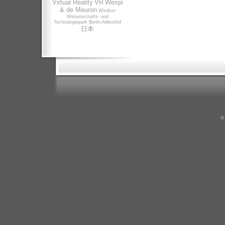
Virtual Reality
VR
Wespi
& de Meuron
Windsor
Wissenschafts- und
Technologiepark Berlin-Adlershof
日本
©