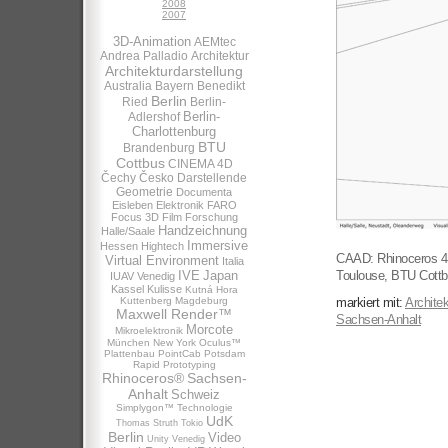
2008
2007
3D-Animation
AEMtec
Andrea Palladio
Architektur
Architekturdarstellung
Australia
Bayern
Benedikt
Berlin
Ried
Berlin-
Berlin-
Adlershof
Charlottenburg
BTU
Brandenburg
Cottbus
CINEMA 4D
Čechy
Česko
Darstellende
Geometrie
Documenta
Eisleben
Elektronik
FARO
Focus 3D
Film
Forschung
Handzeichnung
Halle/Saale
Immersive
Hessen
Hightech
CAAD: Rhinoceros 4, 
Virtual Environment
Italia
IVE
Japan
Toulouse, BTU Cottb
IUAV Venedig
Kassel
Kulisse
Kutná Hora
Kuttenberg
Magdeburg
markiert mit:
Architek
Maxwell Render™
Sachsen-Anhalt
Morcote
Mikroelektronik
München
New York
Oculus™
Plattenbau
PointCab
Potsdam
Rapid Prototyping
Rhinoceros®
Sachsen-
Anhalt
Schweiz
Simplygon™
Technologie
UdK
Thomas Struth
Tokio
Berlin
Video
Unity
Venedig