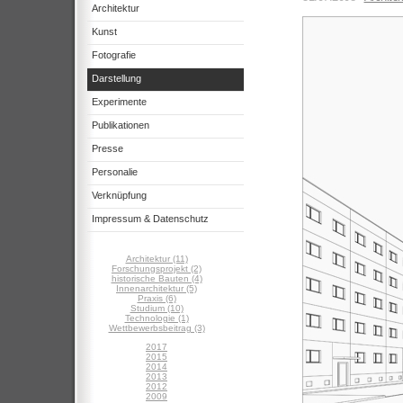
Architektur
Kunst
Fotografie
Darstellung
Experimente
Publikationen
Presse
Personalie
Verknüpfung
Impressum & Datenschutz
Architektur (11)
Forschungsprojekt (2)
historische Bauten (4)
Innenarchitektur (5)
Praxis (6)
Studium (10)
Technologie (1)
Wettbewerbsbeitrag (3)
2017
2015
2014
2013
2012
2009