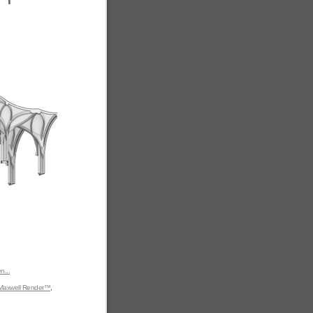
n...
Maxwell Render™
,