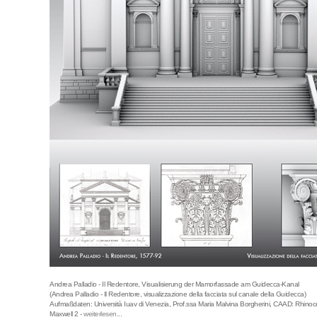
Andrea Palladio - Il Redentore, Visualisierung der Mamorfassade am Guidecca-Kanal
(Andrea Palladio - Il Redentore, visualizzazione della facciata sul canale della Guidecca)
Aufmaßdaten: Università Iuav di Venezia, Prof.ssa Maria Malvina Borgherini, CAAD: Rhinoc
Maxwell 2 -
weiterlesen...