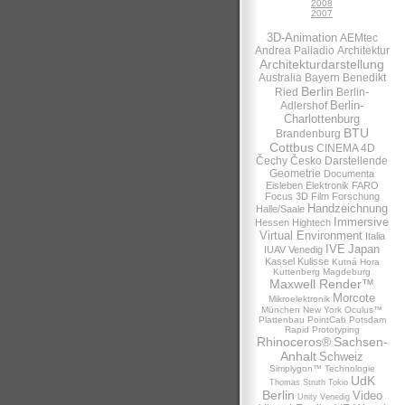
2008
2007
3D-Animation
AEMtec
Andrea Palladio
Architektur
Architekturdarstellung
Australia
Bayern
Benedikt
Berlin
Ried
Berlin-
Berlin-
Adlershof
Charlottenburg
BTU
Brandenburg
Cottbus
CINEMA 4D
Čechy
Česko
Darstellende
Geometrie
Documenta
Eisleben
Elektronik
FARO
Focus 3D
Film
Forschung
Handzeichnung
Halle/Saale
Immersive
Hessen
Hightech
Virtual Environment
Italia
IVE
Japan
IUAV Venedig
Kassel
Kulisse
Kutná Hora
Kuttenberg
Magdeburg
Maxwell Render™
Morcote
Mikroelektronik
München
New York
Oculus™
Plattenbau
PointCab
Potsdam
Rapid Prototyping
Rhinoceros®
Sachsen-
Anhalt
Schweiz
Simplygon™
Technologie
UdK
Thomas Struth
Tokio
Berlin
Video
Unity
Venedig