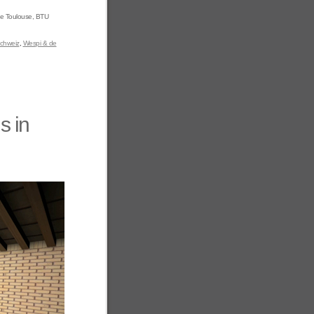
ine Toulouse, BTU
chweiz
,
Wespi & de
s in