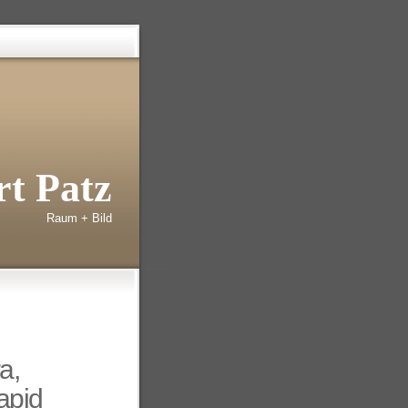
t Patz
Raum + Bild
a,
apid