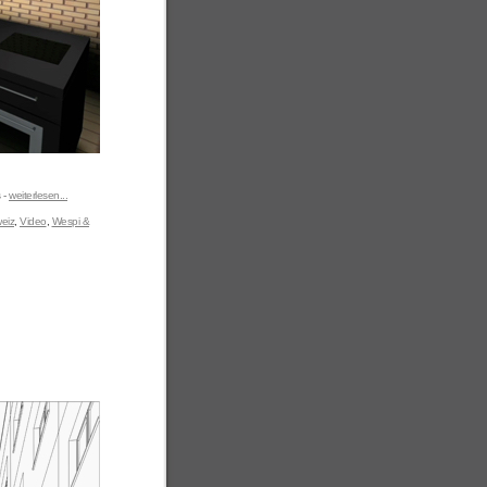
 -
weiterlesen...
eiz
,
Video
,
Wespi &