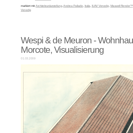
markiert mit:
Architekturdarstellung
,
Andrea Palladio
,
Italia
,
IUAV Venedig
,
Maxwell Render™
Venedig
Wespi & de Meuron - Wohnhau
Morcote, Visualisierung
01.03.2009