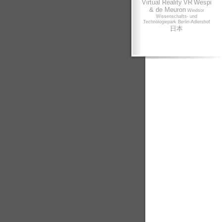
Virtual Reality
VR
Wespi
& de Meuron
Windsor
Wissenschafts- und
Technologiepark Berlin-Adlershof
日本