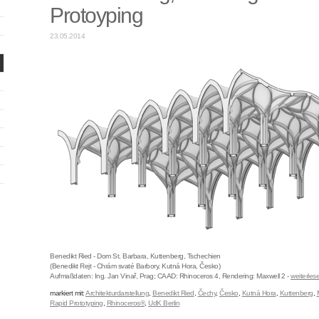
Protoyping
23.05.2014
Benedikt Ried - Dom St. Barbara, Kuttenberg, Tschechien
(Benedikt Rejt - Chrám svaté Barbory, Kutná Hora, Česko)
Aufmaßdaten: Ing. Jan Vinař, Prag; CAAD: Rhinoceros 4, Rendering: Maxwell 2 -
weiterlese
markiert mit:
Architekturdarstellung
,
Benedikt Ried
,
Čechy
,
Česko
,
Kutná Hora
,
Kuttenberg
,
Rapid Prototyping
,
Rhinoceros®
,
UdK Berlin