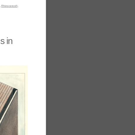
,
Rhinoceros®
,
s in