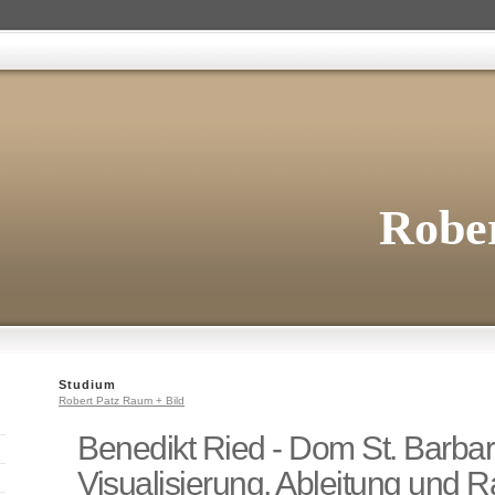
Rober
Studium
Robert Patz Raum + Bild
Benedikt Ried - Dom St. Barbar
Visualisierung, Ableitung und R