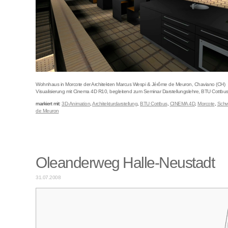
Wohnhaus in Morcote der Architekten Marcus Wespi & Jérôme de Meuron, Chaviano (CH)
Visualisierung mit Cinema 4D R10, begleitend zum Seminar Darstellungslehre, BTU Cottbus
markiert mit:
3D-Animation
,
Architekturdarstellung
,
BTU Cottbus
,
CINEMA 4D
,
Morcote
,
Schw
de Meuron
Oleanderweg Halle-Neustadt
31.07.2008