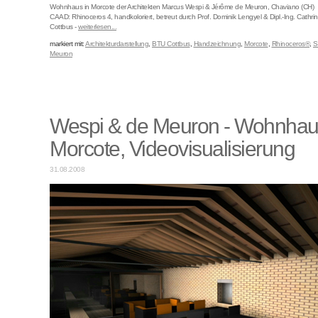
Wohnhaus in Morcote der Architekten Marcus Wespi & Jérôme de Meuron, Chaviano (CH)
CAAD: Rhinoceros 4, handkoloriert, betreut durch Prof. Dominik Lengyel & Dipl.-Ing. Cathr
Cottbus -
weiterlesen...
markiert mit:
Architekturdarstellung
,
BTU Cottbus
,
Handzeichnung
,
Morcote
,
Rhinoceros®
,
S
Meuron
Wespi & de Meuron - Wohnhau
Morcote, Videovisualisierung
31.08.2008