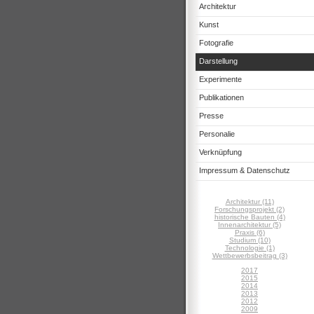
Architektur
Kunst
Fotografie
Darstellung
Experimente
Publikationen
Presse
Personalie
Verknüpfung
Impressum & Datenschutz
Architektur (11)
Forschungsprojekt (2)
historische Bauten (4)
Innenarchitektur (5)
Praxis (6)
Studium (10)
Technologie (1)
Wettbewerbsbeitrag (3)
2017
2015
2014
2013
2012
2009