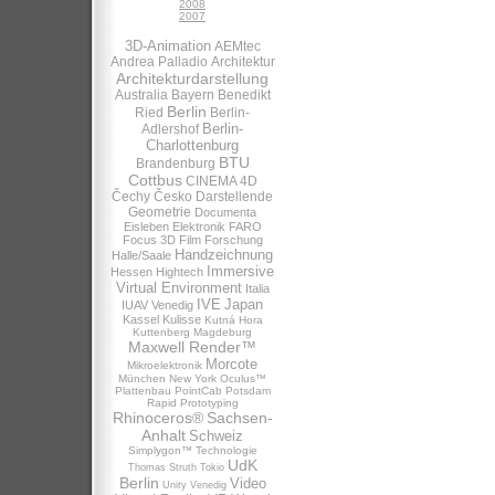
2008
2007
3D-Animation
AEMtec
Andrea Palladio
Architektur
Architekturdarstellung
Australia
Bayern
Benedikt
Berlin
Ried
Berlin-
Berlin-
Adlershof
Charlottenburg
BTU
Brandenburg
Cottbus
CINEMA 4D
Čechy
Česko
Darstellende
Geometrie
Documenta
Eisleben
Elektronik
FARO
Focus 3D
Film
Forschung
Handzeichnung
Halle/Saale
Immersive
Hessen
Hightech
Virtual Environment
Italia
IVE
Japan
IUAV Venedig
Kassel
Kulisse
Kutná Hora
Kuttenberg
Magdeburg
Maxwell Render™
Morcote
Mikroelektronik
München
New York
Oculus™
Plattenbau
PointCab
Potsdam
Rapid Prototyping
Rhinoceros®
Sachsen-
Anhalt
Schweiz
Simplygon™
Technologie
UdK
Thomas Struth
Tokio
Berlin
Video
Unity
Venedig