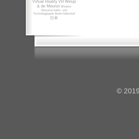
Virtual Reality
VR
Wespi
& de Meuron
Windsor
Wissenschafts- und
Technologiepark Berlin-Adlershof
日本
© 201