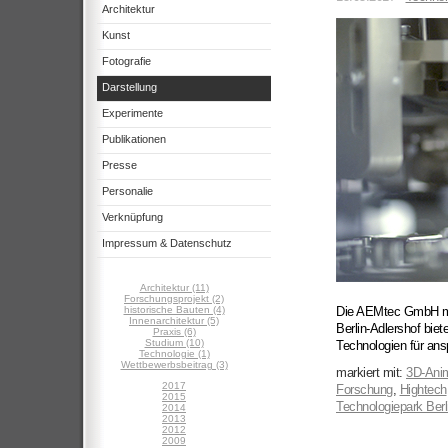
Architektur
Kunst
Fotografie
Darstellung
Experimente
Publikationen
Presse
Personalie
Verknüpfung
Impressum & Datenschutz
Architektur (11)
Forschungsprojekt (2)
historische Bauten (4)
Die AEMtec GmbH mit
Innenarchitektur (5)
Berlin-Adlershof biet
Praxis (6)
Studium (10)
Technologien für ans
Technologie (1)
Wettbewerbsbeitrag (3)
markiert mit:
3D-Anim
2017
Forschung
,
Hightech
2015
Technologiepark Berl
2014
2013
2012
2009