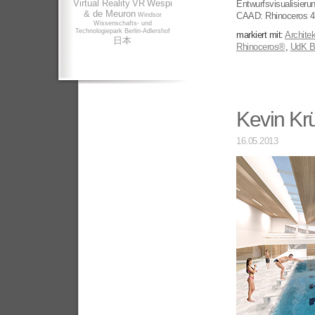
Virtual Reality
VR
Wespi
Entwurfsvisualisierun
& de Meuron
CAAD: Rhinoceros 4,
Windsor
Wissenschafts- und
Technologiepark Berlin-Adlershof
markiert mit:
Architek
日本
Rhinoceros®
,
UdK Be
Kevin Kr
16.05.2013