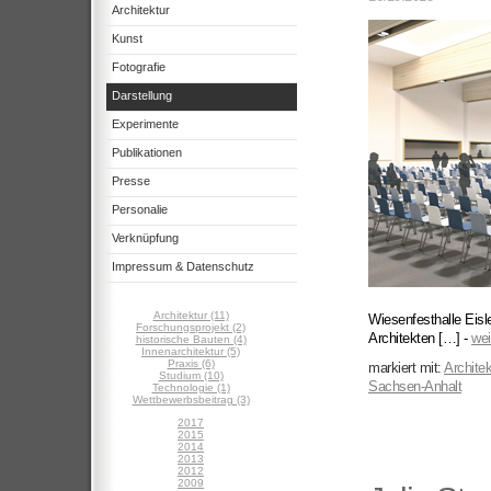
Architektur
Kunst
Fotografie
Darstellung
Experimente
Publikationen
Presse
Personalie
Verknüpfung
Impressum & Datenschutz
Architektur (11)
Wiesenfesthalle Ei
Forschungsprojekt (2)
Architekten […] -
wei
historische Bauten (4)
Innenarchitektur (5)
Praxis (6)
markiert mit:
Architek
Studium (10)
Sachsen-Anhalt
Technologie (1)
Wettbewerbsbeitrag (3)
2017
2015
2014
2013
2012
2009