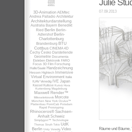
Julie St
2008
2007
07.09.2013
3D-Animation
AEMtec
Andrea Palladio
Architektur
Architekturdarstellung
Australia
Bayern
Benedikt
Berlin
Ried
Berlin-
Berlin-
Adlershof
Charlottenburg
BTU
Brandenburg
Cottbus
CINEMA 4D
Čechy
Česko
Darstellende
Geometrie
Documenta
Eisleben
Elektronik
FARO
Focus 3D
Film
Forschung
Handzeichnung
Halle/Saale
Immersive
Hessen
Hightech
Virtual Environment
Italia
IVE
Japan
IUAV Venedig
Kassel
Kulisse
Kutná Hora
Kuttenberg
Magdeburg
Maxwell Render™
Morcote
Mikroelektronik
München
New York
Oculus™
Plattenbau
PointCab
Potsdam
Rapid Prototyping
Rhinoceros®
Sachsen-
Anhalt
Schweiz
Simplygon™
Technologie
UdK
Thomas Struth
Tokio
Berlin
Räume und Bäume, W
Video
Unity
Venedig