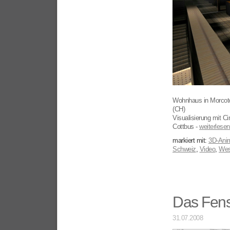
Wohnhaus in Morcote
(CH)
Visualisierung mit 
Cottbus -
weiterlesen.
markiert mit:
3D-Anim
Schweiz
,
Video
,
Wes
Das Fens
31.07.2008