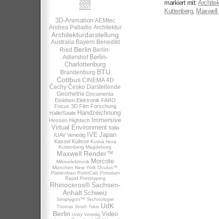
2008
markiert mit:
Architek
2007
Kuttenberg
,
Maxwell
3D-Animation
AEMtec
Andrea Palladio
Architektur
Architekturdarstellung
Australia
Bayern
Benedikt
Berlin
Ried
Berlin-
Berlin-
Adlershof
Charlottenburg
BTU
Brandenburg
Cottbus
CINEMA 4D
Čechy
Česko
Darstellende
Geometrie
Documenta
Eisleben
Elektronik
FARO
Focus 3D
Film
Forschung
Handzeichnung
Halle/Saale
Immersive
Hessen
Hightech
Virtual Environment
Italia
IVE
Japan
IUAV Venedig
Kassel
Kulisse
Kutná Hora
Kuttenberg
Magdeburg
Maxwell Render™
Morcote
Mikroelektronik
München
New York
Oculus™
Plattenbau
PointCab
Potsdam
Rapid Prototyping
Rhinoceros®
Sachsen-
Anhalt
Schweiz
Simplygon™
Technologie
UdK
Thomas Struth
Tokio
Berlin
Video
Unity
Venedig