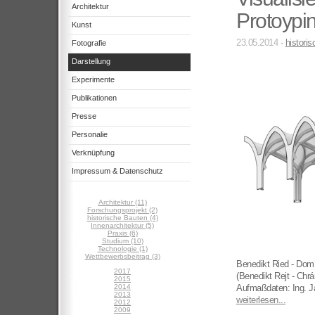
Architektur
Protoypi
Kunst
23.05.2014 -
histori
Fotografie
Darstellung
Experimente
Publikationen
Presse
Personalie
Verknüpfung
Impressum & Datenschutz
Architektur (11)
Forschungsprojekt (2)
historische Bauten (4)
Innenarchitektur (5)
Praxis (6)
Studium (10)
Technologie (1)
Wettbewerbsbeitrag (3)
Benedikt Ried - Dom 
2017
(Benedikt Rejt - Chr
2015
2014
Aufmaßdaten: Ing. J
2013
weiterlesen...
2012
2009