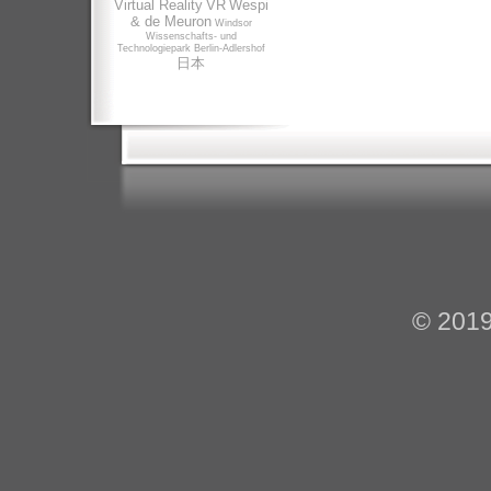
Virtual Reality
VR
Wespi
& de Meuron
Windsor
Wissenschafts- und
Technologiepark Berlin-Adlershof
日本
© 201