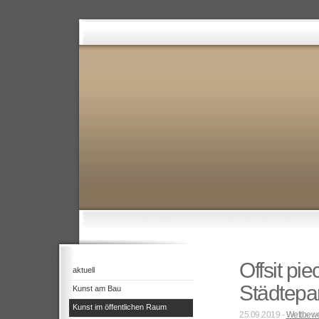
Offsit pie
aktuell
Städtepa
Kunst am Bau
Kunst im öffentlichen Raum
25.09.2019 -
Wettbewe