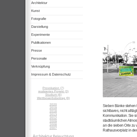
Architektur
Kunst
Fotografie
Darstellung
Experimente
Publikationen
Presse
Personalie
Verknüpfung
Impressum & Datenschutz
Provokation (7)
realisiertes Projekt (3)
Studium (6)
Wettbewerbsbeitrag (9)
2020
Sieben Bänke stehen f
2019
sichtbares, nicht allt
2018
2013
Kommunikation. Sie sin
2012
stadträumlichen Atmos
2009
2008
an die sieben Orte zu v
2007
Rathausvorplatz in der
Architektur
Beleuchtung