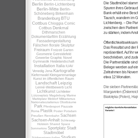
Die Stadtmöbel stamme
Berlin
Berlin-Lichtenberg
Spuren ihres Gebrauch
Berlin-Mitte
Berlin-
Bank erhält eine Besc
Schöneberg
Birkenhain
BTU
Tausch, wandern im Ge
Brandenburg
Cottbus
Lichtenberg. – Die Par
Chioggia
Comic
Denkmal
zwischen den Partner
Cottbus
Dithmarschen
zu stärken, indem Ans
Dokumentarfilm
Erzählung
Fassadengestaltung
Öffentlichkeitswirksa
Fälschen
florale Skulptur
Das Resultat und der 
Freiraum
Freizeit
Garten
repräsentiert. Auf ih
Geometrie
Getreidefeld
beschrieben, und zud
Gewerbe
Graphic Novel
Gymnastik
Heidelandschaft
Die Partnerstädte si
Installation
Italia
IUAV
Belege werden auf eine
Kartografie
Venedig
Jena
Zeitrahmen bis Novembe
Kiefernwald
Kleingartenanlage
etwa 12 Monaten.
Kunst im öffentlichen Raum
Landschaft
Leipzig
Die sieben Partnerst
Lenné-Wettbewerb
Licht
Lichtkunst
Lichtleiter
Margareten (Österreic
Lützowplatz
Magdeburg
Marine
Białołęka (Polen), Ha
Marktplatz
Meldorf
Militarismus
Nationalsozialismus
Obstbäume
Park
Pferdesport
Piazzale
Plastik
Roma
Poster
Potsdam
Sachsen
Preußen
Rennbahn
Sachsen-Anhalt
Schleswig-
Holstein
Shared Space
Sportplatz
Stadt
Sommerkino
Stadtmöbel
Studium
Städtepartnerschaften