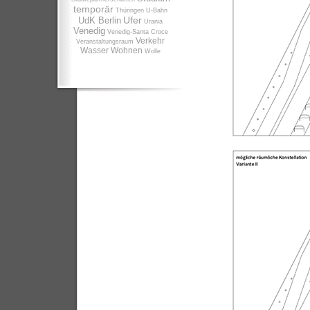
temporär
Thüringen
U-Bahn
Ufer
UdK Berlin
Urania
Venedig
Venedig-Santa Croce
Verkehr
Veranstaltungsraum
Wasser
Wohnen
Wolle