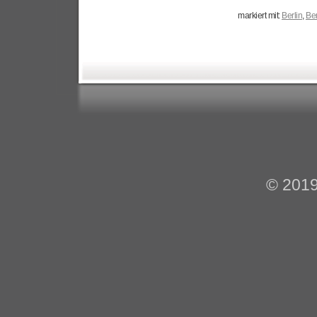
markiert mit:
Berlin
,
Ber
© 201