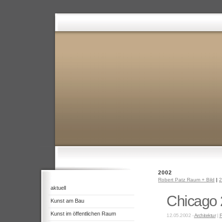
2002
Robert Patz Raum + Bild
|
2
aktuell
Chicago
Kunst am Bau
Kunst im öffentlichen Raum
12.05.2002 -
Architektur
|
F