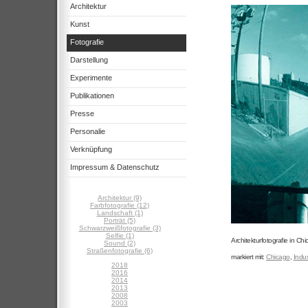
Architektur
Kunst
Fotografie
Darstellung
Experimente
Publikationen
Presse
Personalie
Verknüpfung
Impressum & Datenschutz
Architektur (9)
Farbfotografie (12)
Landschaft (1)
Porträt (5)
Schwarzweißfotografie (3)
Selfie (1)
Architekturfotografie in Ch
Sound (2)
Straßenfotografie (6)
markiert mit:
Chicago
,
Indus
2018
2016
2014
2013
2008
2003