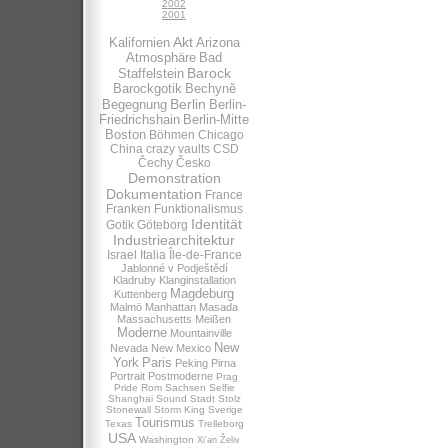
2002
2001
Akt
Kalifornien
Arizona
Atmosphäre
Bad
Barock
Staffelstein
Barockgotik
Bechynĕ
Berlin
Begegnung
Berlin-
Friedrichshain
Berlin-Mitte
Boston
Böhmen
Chicago
China
crazy vaults
CSD
Čechy
Česko
Demonstration
Dokumentation
France
Franken
Funktionalismus
Identität
Gotik
Göteborg
Industriearchitektur
Israel
Italia
Île-de-France
Jablonné v Podještědí
Kladruby
Klanginstallation
Magdeburg
Kuttenberg
Malmö
Manhattan
Masada
Massachusetts
Meißen
Moderne
Mountainville
New
Nevada
New Mexico
York
Paris
Peking
Pirna
Portrait
Postmoderne
Prag
Pride
Rom
Sachsen
Selfie
Shanghai
Sound
Stadt
Stolz
Stonewall
Storm King
Sverige
Tourismus
Texas
Trelleborg
USA
Washington
Xi’an
Želiv