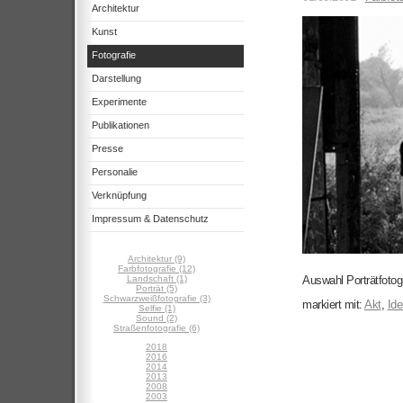
Architektur
Kunst
Fotografie
Darstellung
Experimente
Publikationen
Presse
Personalie
Verknüpfung
Impressum & Datenschutz
Architektur (9)
Farbfotografie (12)
Landschaft (1)
Auswahl Porträtfotog
Porträt (5)
Schwarzweißfotografie (3)
markiert mit:
Akt
,
Ide
Selfie (1)
Sound (2)
Straßenfotografie (6)
2018
2016
2014
2013
2008
2003