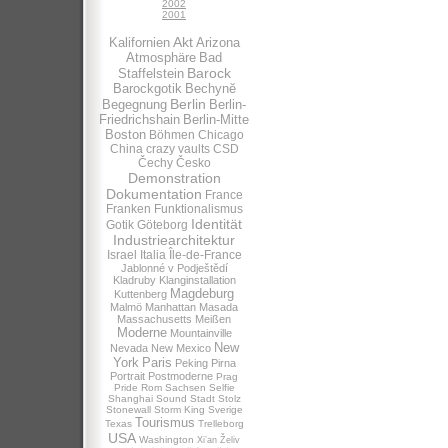
2002
2001
Akt
Kalifornien
Arizona
Atmosphäre
Bad
Barock
Staffelstein
Barockgotik
Bechynĕ
Berlin
Begegnung
Berlin-
Friedrichshain
Berlin-Mitte
Boston
Böhmen
Chicago
China
crazy vaults
CSD
Čechy
Česko
Demonstration
Dokumentation
France
Franken
Funktionalismus
Identität
Gotik
Göteborg
Industriearchitektur
Israel
Italia
Île-de-France
Jablonné v Podještědí
Kladruby
Klanginstallation
Magdeburg
Kuttenberg
Malmö
Manhattan
Masada
Massachusetts
Meißen
Moderne
Mountainville
New
Nevada
New Mexico
York
Paris
Peking
Pirna
Portrait
Postmoderne
Prag
Pride
Rom
Sachsen
Selfie
Shanghai
Sound
Stadt
Stolz
Stonewall
Storm King
Sverige
Tourismus
Texas
Trelleborg
USA
Washington
Xi’an
Želiv