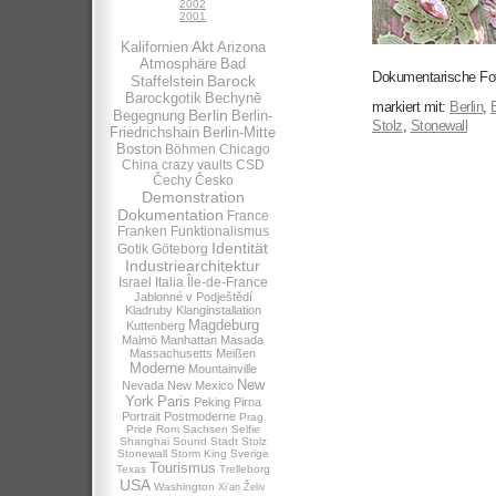
2002
2001
Akt
Kalifornien
Arizona
Atmosphäre
Bad
Dokumentarische Fot
Barock
Staffelstein
Barockgotik
Bechynĕ
markiert mit:
Berlin
,
B
Berlin
Begegnung
Berlin-
Stolz
,
Stonewall
Friedrichshain
Berlin-Mitte
Boston
Böhmen
Chicago
China
crazy vaults
CSD
Čechy
Česko
Demonstration
Dokumentation
France
Franken
Funktionalismus
Identität
Gotik
Göteborg
Industriearchitektur
Israel
Italia
Île-de-France
Jablonné v Podještědí
Kladruby
Klanginstallation
Magdeburg
Kuttenberg
Malmö
Manhattan
Masada
Massachusetts
Meißen
Moderne
Mountainville
New
Nevada
New Mexico
York
Paris
Peking
Pirna
Portrait
Postmoderne
Prag
Pride
Rom
Sachsen
Selfie
Shanghai
Sound
Stadt
Stolz
Stonewall
Storm King
Sverige
Tourismus
Texas
Trelleborg
USA
Washington
Xi’an
Želiv