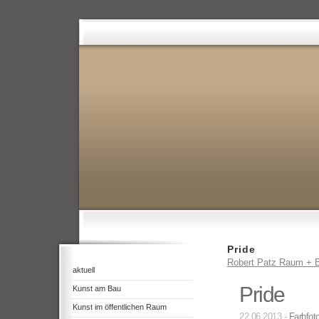
Pride
Robert Patz Raum + B
aktuell
Pride
Kunst am Bau
Kunst im öffentlichen Raum
22.06.2013 -
Farbfoto