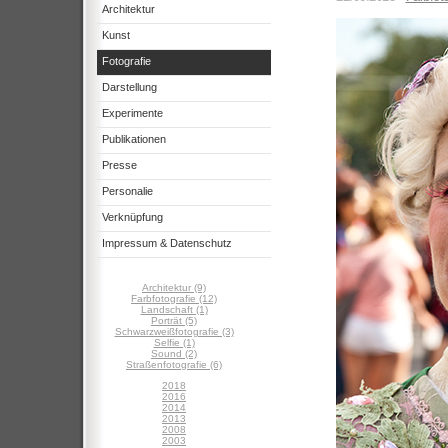
Architektur
Kunst
Fotografie
Darstellung
Experimente
Publikationen
Presse
Personalie
Verknüpfung
Impressum & Datenschutz
Architektur (9)
Farbfotografie (12)
Landschaft (1)
Porträt (5)
Schwarzweißfotografie (3)
Selfie (1)
Sound (2)
Straßenfotografie (6)
2018
2016
2014
2013
2008
2003