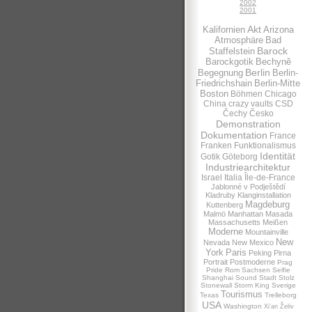
2002
2001
Akt
Kalifornien
Arizona
Atmosphäre
Bad
Barock
Staffelstein
Barockgotik
Bechynĕ
Berlin
Begegnung
Berlin-
Friedrichshain
Berlin-Mitte
Boston
Böhmen
Chicago
China
crazy vaults
CSD
Čechy
Česko
Demonstration
Dokumentation
France
Franken
Funktionalismus
Identität
Gotik
Göteborg
Industriearchitektur
Israel
Italia
Île-de-France
Jablonné v Podještědí
Kladruby
Klanginstallation
Magdeburg
Kuttenberg
Malmö
Manhattan
Masada
Massachusetts
Meißen
Moderne
Mountainville
New
Nevada
New Mexico
York
Paris
Peking
Pirna
Portrait
Postmoderne
Prag
Pride
Rom
Sachsen
Selfie
Shanghai
Sound
Stadt
Stolz
Stonewall
Storm King
Sverige
Tourismus
Texas
Trelleborg
USA
Washington
Xi’an
Želiv