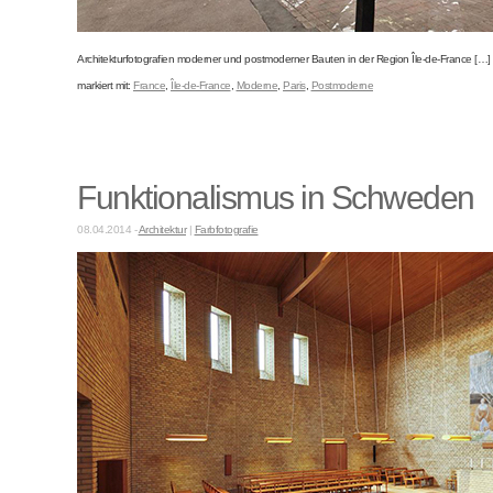
Architekturfotografien moderner und postmoderner Bauten in der Region Île-de-France […]
markiert mit:
France
,
Île-de-France
,
Moderne
,
Paris
,
Postmoderne
Funktionalismus in Schweden
08.04.2014 -
Architektur
|
Farbfotografie