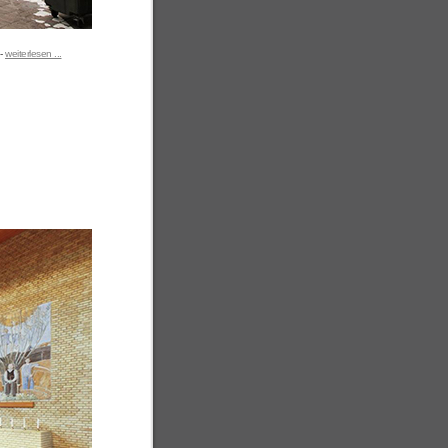
 -
weiterlesen ...