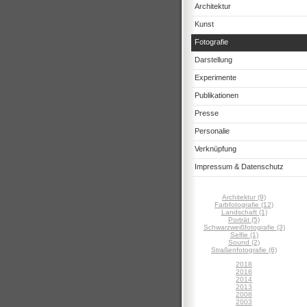
Architektur
Kunst
Fotografie
Darstellung
Experimente
Publikationen
Presse
Personalie
Verknüpfung
Impressum & Datenschutz
Architektur (9)
Farbfotografie (12)
Landschaft (1)
Porträt (5)
Schwarzweißfotografie (3)
Selfie (1)
Sound (2)
Straßenfotografie (6)
2018
2016
2014
2013
2008
2003