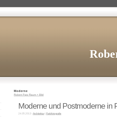
Rober
Moderne
Robert Patz Raum + Bild
Moderne und Postmoderne in P
24.05.2013 -
Architektur
|
Farbfotografie