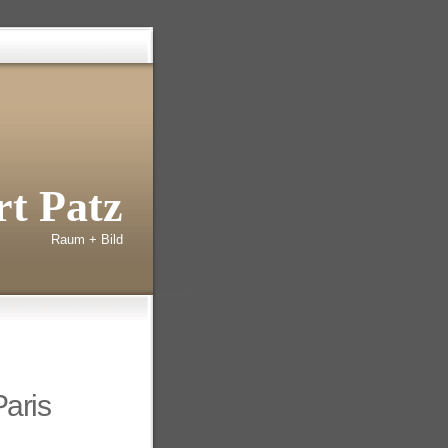
t Patz
Raum + Bild
aris