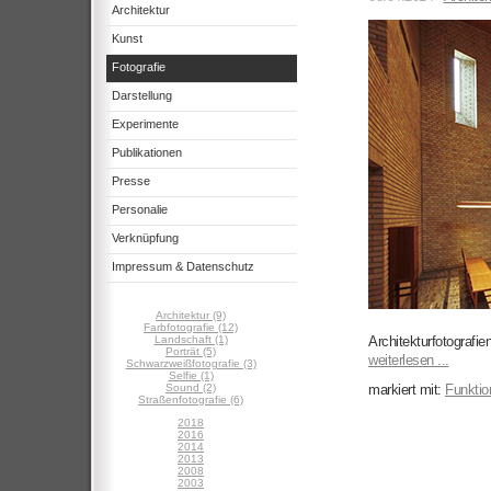
Architektur
Kunst
Fotografie
Darstellung
Experimente
Publikationen
Presse
Personalie
Verknüpfung
Impressum & Datenschutz
Architektur (9)
Farbfotografie (12)
Landschaft (1)
Architekturfotografie
Porträt (5)
weiterlesen ...
Schwarzweißfotografie (3)
Selfie (1)
Sound (2)
markiert mit:
Funktio
Straßenfotografie (6)
2018
2016
2014
2013
2008
2003