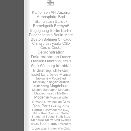
2002
2001
Akt
Kalifornien
Arizona
Atmosphäre
Bad
Barock
Staffelstein
Barockgotik
Bechynĕ
Berlin
Begegnung
Berlin-
Friedrichshain
Berlin-Mitte
Boston
Böhmen
Chicago
China
crazy vaults
CSD
Čechy
Česko
Demonstration
Dokumentation
France
Franken
Funktionalismus
Identität
Gotik
Göteborg
Industriearchitektur
Israel
Italia
Île-de-France
Jablonné v Podještědí
Kladruby
Klanginstallation
Magdeburg
Kuttenberg
Malmö
Manhattan
Masada
Massachusetts
Meißen
Moderne
Mountainville
New
Nevada
New Mexico
York
Paris
Peking
Pirna
Portrait
Postmoderne
Prag
Pride
Rom
Sachsen
Selfie
Shanghai
Sound
Stadt
Stolz
Stonewall
Storm King
Sverige
Tourismus
Texas
Trelleborg
USA
Washington
Xi’an
Želiv