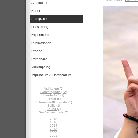
Architektur
Kunst
Fotografie
Darstellung
Experimente
Publikationen
Presse
Personalie
Verknüpfung
Impressum & Datenschutz
Architektur (9)
Farbfotografie (12)
Landschaft (1)
Porträt (5)
Schwarzweißfotografie (3)
Selfie (1)
Sound (2)
Straßenfotografie (6)
2018
2016
2014
2013
2008
2003