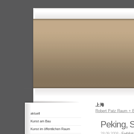
上海
Robert Patz Raum + B
aktuell
Kunst am Bau
Peking, 
Kunst im öffentlichen Raum
28.09.2008 -
Farbfoto