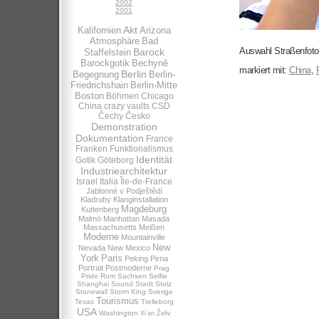
2002
2001
Akt
Kalifornien
Arizona
Atmosphäre
Bad
Auswahl Straßenfotog
Barock
Staffelstein
Barockgotik
Bechynĕ
markiert mit:
China
,
Berlin
Begegnung
Berlin-
Friedrichshain
Berlin-Mitte
Boston
Böhmen
Chicago
China
crazy vaults
CSD
Čechy
Česko
Demonstration
Dokumentation
France
Franken
Funktionalismus
Identität
Gotik
Göteborg
Industriearchitektur
Israel
Italia
Île-de-France
Jablonné v Podještědí
Kladruby
Klanginstallation
Magdeburg
Kuttenberg
Malmö
Manhattan
Masada
Massachusetts
Meißen
Moderne
Mountainville
New
Nevada
New Mexico
York
Paris
Peking
Pirna
Portrait
Postmoderne
Prag
Pride
Rom
Sachsen
Selfie
Shanghai
Sound
Stadt
Stolz
Stonewall
Storm King
Sverige
Tourismus
Texas
Trelleborg
USA
Washington
Xi’an
Želiv