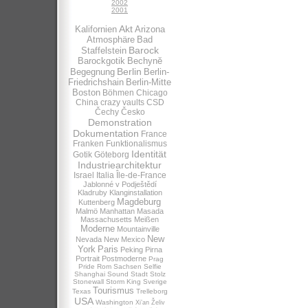
2002
2001
Akt
Kalifornien
Arizona
Atmosphäre
Bad
Barock
Staffelstein
Barockgotik
Bechynĕ
Berlin
Begegnung
Berlin-
Friedrichshain
Berlin-Mitte
Boston
Böhmen
Chicago
China
crazy vaults
CSD
Čechy
Česko
Demonstration
Dokumentation
France
Franken
Funktionalismus
Identität
Gotik
Göteborg
Industriearchitektur
Israel
Italia
Île-de-France
Jablonné v Podještědí
Kladruby
Klanginstallation
Magdeburg
Kuttenberg
Malmö
Manhattan
Masada
Massachusetts
Meißen
Moderne
Mountainville
New
Nevada
New Mexico
York
Paris
Peking
Pirna
Portrait
Postmoderne
Prag
Pride
Rom
Sachsen
Selfie
Shanghai
Sound
Stadt
Stolz
Stonewall
Storm King
Sverige
Tourismus
Texas
Trelleborg
USA
Washington
Xi’an
Želiv