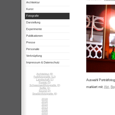
Architektur
Kunst
Fotografie
Darstellung
Experimente
Publikationen
Presse
Personalie
Verknüpfung
Impressum & Datenschutz
Architektur (9)
Farbfotografie (12)
Landschaft (1)
Auswahl Porträtfotog
Porträt (5)
Schwarzweißfotografie (3)
markiert mit:
Akt
,
Be
Selfie (1)
Sound (2)
Straßenfotografie (6)
2018
2016
2014
2013
2008
2003