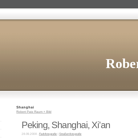
Rober
Shanghai
Robert Patz Raum + Bild
Peking, Shanghai, Xi’an
28.09.2008 -
Farbfotografie
|
Straßenfotografie