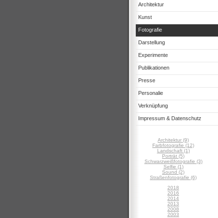
Architektur
Kunst
Fotografie
Darstellung
Experimente
Publikationen
Presse
Personalie
Verknüpfung
Impressum & Datenschutz
Architektur (9)
Farbfotografie (12)
Landschaft (1)
Porträt (5)
Schwarzweißfotografie (3)
Selfie (1)
Sound (2)
Straßenfotografie (6)
2018
2016
2014
2013
2008
2003