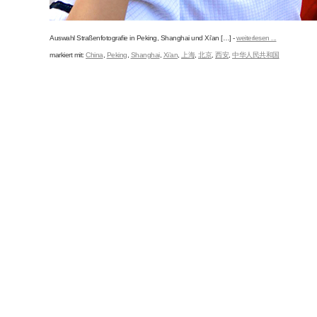
Auswahl Straßenfotografie in Peking, Shanghai und Xi’an […] -
weiterlesen ...
markiert mit:
China
,
Peking
,
Shanghai
,
Xi’an
,
上海
,
北京
,
西安
,
中华人民共和国