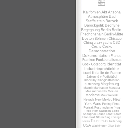
2002
2001
Akt
Kalifornien
Arizona
Atmosphäre
Bad
Barock
Staffelstein
Barockgotik
Bechynĕ
Berlin
Begegnung
Berlin-
Friedrichshain
Berlin-Mitte
Boston
Böhmen
Chicago
China
crazy vaults
CSD
Čechy
Česko
Demonstration
Dokumentation
France
Franken
Funktionalismus
Identität
Gotik
Göteborg
Industriearchitektur
Israel
Italia
Île-de-France
Jablonné v Podještědí
Kladruby
Klanginstallation
Magdeburg
Kuttenberg
Malmö
Manhattan
Masada
Massachusetts
Meißen
Moderne
Mountainville
New
Nevada
New Mexico
York
Paris
Peking
Pirna
Portrait
Postmoderne
Prag
Pride
Rom
Sachsen
Selfie
Shanghai
Sound
Stadt
Stolz
Stonewall
Storm King
Sverige
Tourismus
Texas
Trelleborg
USA
Washington
Xi’an
Želiv