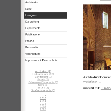
Architektur
Kunst
Fotografie
Darstellung
Experimente
Publikationen
Presse
Personalie
Verknüpfung
Impressum & Datenschutz
Architektur (9)
Farbfotografie (12)
Landschaft (1)
Architekturfotografie
Porträt (5)
weiterlesen ...
Schwarzweißfotografie (3)
Selfie (1)
Sound (2)
markiert mit:
Funktio
Straßenfotografie (6)
2018
2016
2014
2013
2008
2003