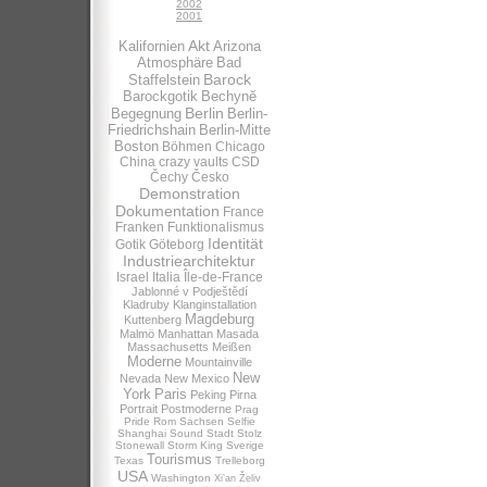
2002
2001
Akt
Kalifornien
Arizona
Atmosphäre
Bad
Barock
Staffelstein
Barockgotik
Bechynĕ
Berlin
Begegnung
Berlin-
Friedrichshain
Berlin-Mitte
Boston
Böhmen
Chicago
China
crazy vaults
CSD
Čechy
Česko
Demonstration
Dokumentation
France
Franken
Funktionalismus
Identität
Gotik
Göteborg
Industriearchitektur
Israel
Italia
Île-de-France
Jablonné v Podještědí
Kladruby
Klanginstallation
Magdeburg
Kuttenberg
Malmö
Manhattan
Masada
Massachusetts
Meißen
Moderne
Mountainville
New
Nevada
New Mexico
York
Paris
Peking
Pirna
Portrait
Postmoderne
Prag
Pride
Rom
Sachsen
Selfie
Shanghai
Sound
Stadt
Stolz
Stonewall
Storm King
Sverige
Tourismus
Texas
Trelleborg
USA
Washington
Xi’an
Želiv